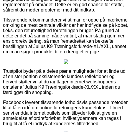
reglementet på området. Dette er en god chance for støtte,
såfremt du møder problemer med dit indkøb.
Tilsvarende rekommanderer vi at man er oppe på mærkerne
omkring de mest centrale vilkår der har indflydelse på købet,
f.eks. den returrettighed forretningen bruger. På grund af
dette er det på samme måde vigtigt, at man stadig gemmer
ens ordrekvittering, så man fremadrettet kan bekræfte
bestillingen af Julius K9 Træningsforklæde-XL/XXL, uanset
om man søger produkter til en dreng eller pige.
Trustpilot byder på aldeles pæne muligheder for at finde ud
af en stor portion eksisterende kunders reflektioner og
herved støtter vi, at du iagttager internet webshoppens
omtaler af Julius K9 Træningsforklæde-XL/XXL inden du
færdiggør din shopping.
Facebook leverer tilsvarende forholdsvis passende metoder
til at få en idé om online forretningens kundefokus. Tilmed
ser vi endda internet outlets som tilbyder folk at give en
anmeldelse af ordreforløbet, hvilket ydermere kan tages i
brug til at få et indtryk af kundernes tilfredshed.