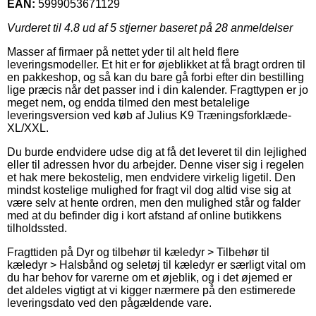
EAN:
5999053671129
Vurderet til
4.8
ud af 5 stjerner baseret på
28
anmeldelser
Masser af firmaer på nettet yder til alt held flere
leveringsmodeller. Et hit er for øjeblikket at få bragt ordren til
en pakkeshop, og så kan du bare gå forbi efter din bestilling
lige præcis når det passer ind i din kalender. Fragttypen er jo
meget nem, og endda tilmed den mest betalelige
leveringsversion ved køb af Julius K9 Træningsforklæde-
XL/XXL.
Du burde endvidere udse dig at få det leveret til din lejlighed
eller til adressen hvor du arbejder. Denne viser sig i regelen
et hak mere bekostelig, men endvidere virkelig ligetil. Den
mindst kostelige mulighed for fragt vil dog altid vise sig at
være selv at hente ordren, men den mulighed står og falder
med at du befinder dig i kort afstand af online butikkens
tilholdssted.
Fragttiden på Dyr og tilbehør til kæledyr > Tilbehør til
kæledyr > Halsbånd og seletøj til kæledyr er særligt vital om
du har behov for varerne om et øjeblik, og i det øjemed er
det aldeles vigtigt at vi kigger nærmere på den estimerede
leveringsdato ved den pågældende vare.