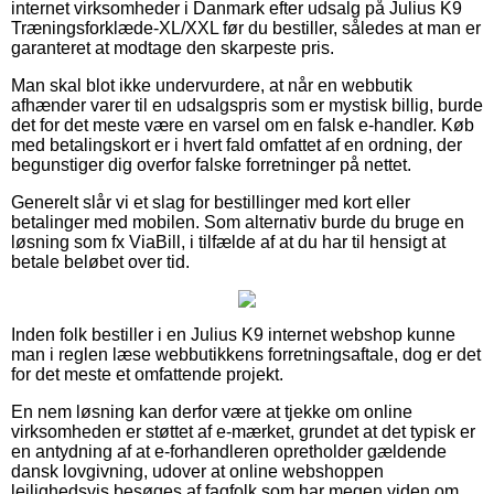
internet virksomheder i Danmark efter udsalg på Julius K9
Træningsforklæde-XL/XXL før du bestiller, således at man er
garanteret at modtage den skarpeste pris.
Man skal blot ikke undervurdere, at når en webbutik
afhænder varer til en udsalgspris som er mystisk billig, burde
det for det meste være en varsel om en falsk e-handler. Køb
med betalingskort er i hvert fald omfattet af en ordning, der
begunstiger dig overfor falske forretninger på nettet.
Generelt slår vi et slag for bestillinger med kort eller
betalinger med mobilen. Som alternativ burde du bruge en
løsning som fx ViaBill, i tilfælde af at du har til hensigt at
betale beløbet over tid.
Inden folk bestiller i en Julius K9 internet webshop kunne
man i reglen læse webbutikkens forretningsaftale, dog er det
for det meste et omfattende projekt.
En nem løsning kan derfor være at tjekke om online
virksomheden er støttet af e-mærket, grundet at det typisk er
en antydning af at e-forhandleren opretholder gældende
dansk lovgivning, udover at online webshoppen
lejlighedsvis besøges af fagfolk som har megen viden om