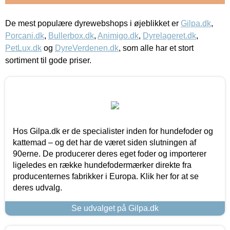
De mest populære dyrewebshops i øjeblikket er
Gilpa.dk
,
Porcani.dk
,
Bullerbox.dk
,
Animigo.dk
,
Dyrelageret.dk
,
PetLux.dk
og
DyreVerdenen.dk
, som alle har et stort
sortiment til gode priser.
Hos Gilpa.dk er de specialister inden for hundefoder og
kattemad – og det har de været siden slutningen af
90erne. De producerer deres eget foder og importerer
ligeledes en række hundefodermærker direkte fra
producenternes fabrikker i Europa. Klik her for at se
deres udvalg.
Se udvalget på Gilpa.dk