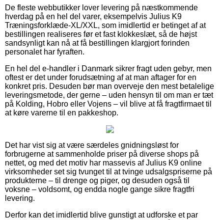
De fleste webbutikker lover levering på næstkommende
hverdag på en hel del varer, eksempelvis Julius K9
Træningsforklæde-XL/XXL, som imidlertid er betinget af at
bestillingen realiseres før et fast klokkeslæt, så de højst
sandsynligt kan nå at få bestillingen klargjort forinden
personalet har fyraften.
En hel del e-handler i Danmark sikrer fragt uden gebyr, men
oftest er det under forudsætning af at man aftager for en
konkret pris. Desuden bør man overveje den mest betalelige
leveringsmetode, der gerne – uden hensyn til om man er tæt
på Kolding, Hobro eller Vojens – vil blive at få fragtfirmaet til
at køre varerne til en pakkeshop.
Det har vist sig at være særdeles gnidningsløst for
forbrugerne at sammenholde priser på diverse shops på
nettet, og med det motiv har massevis af Julius K9 online
virksomheder set sig tvunget til at tvinge udsalgspriserne på
produkterne – til drenge og piger, og desuden også til
voksne – voldsomt, og endda nogle gange sikre fragtfri
levering.
Derfor kan det imidlertid blive gunstigt at udforske et par