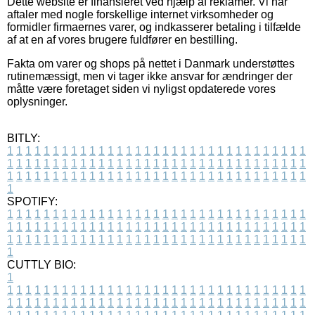
Dette website er finansieret ved hjælp af reklamer. Vi har
aftaler med nogle forskellige internet virksomheder og
formidler firmaernes varer, og indkasserer betaling i tilfælde
af at en af vores brugere fuldfører en bestilling.
Fakta om varer og shops på nettet i Danmark understøttes
rutinemæssigt, men vi tager ikke ansvar for ændringer der
måtte være foretaget siden vi nyligst opdaterede vores
oplysninger.
BITLY:
1
1
1
1
1
1
1
1
1
1
1
1
1
1
1
1
1
1
1
1
1
1
1
1
1
1
1
1
1
1
1
1
1
1
1
1
1
1
1
1
1
1
1
1
1
1
1
1
1
1
1
1
1
1
1
1
1
1
1
1
1
1
1
1
1
1
1
1
1
1
1
1
1
1
1
1
1
1
1
1
1
1
1
1
1
1
1
1
1
1
1
1
1
1
1
1
1
1
1
1
SPOTIFY:
1
1
1
1
1
1
1
1
1
1
1
1
1
1
1
1
1
1
1
1
1
1
1
1
1
1
1
1
1
1
1
1
1
1
1
1
1
1
1
1
1
1
1
1
1
1
1
1
1
1
1
1
1
1
1
1
1
1
1
1
1
1
1
1
1
1
1
1
1
1
1
1
1
1
1
1
1
1
1
1
1
1
1
1
1
1
1
1
1
1
1
1
1
1
1
1
1
1
1
1
CUTTLY BIO:
1
1
1
1
1
1
1
1
1
1
1
1
1
1
1
1
1
1
1
1
1
1
1
1
1
1
1
1
1
1
1
1
1
1
1
1
1
1
1
1
1
1
1
1
1
1
1
1
1
1
1
1
1
1
1
1
1
1
1
1
1
1
1
1
1
1
1