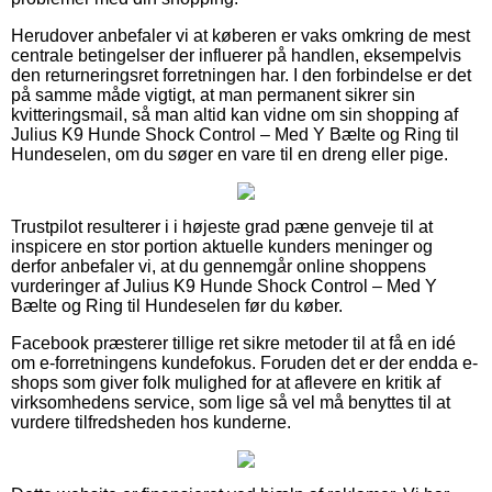
Herudover anbefaler vi at køberen er vaks omkring de mest
centrale betingelser der influerer på handlen, eksempelvis
den returneringsret forretningen har. I den forbindelse er det
på samme måde vigtigt, at man permanent sikrer sin
kvitteringsmail, så man altid kan vidne om sin shopping af
Julius K9 Hunde Shock Control – Med Y Bælte og Ring til
Hundeselen, om du søger en vare til en dreng eller pige.
Trustpilot resulterer i i højeste grad pæne genveje til at
inspicere en stor portion aktuelle kunders meninger og
derfor anbefaler vi, at du gennemgår online shoppens
vurderinger af Julius K9 Hunde Shock Control – Med Y
Bælte og Ring til Hundeselen før du køber.
Facebook præsterer tillige ret sikre metoder til at få en idé
om e-forretningens kundefokus. Foruden det er der endda e-
shops som giver folk mulighed for at aflevere en kritik af
virksomhedens service, som lige så vel må benyttes til at
vurdere tilfredsheden hos kunderne.