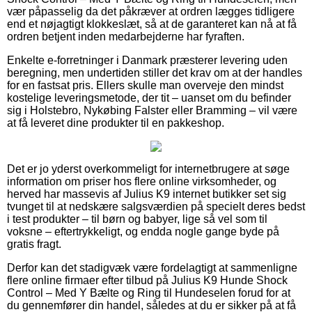
vær påpasselig da det påkræver at ordren lægges tidligere
end et nøjagtigt klokkeslæt, så at de garanteret kan nå at få
ordren betjent inden medarbejderne har fyraften.
Enkelte e-forretninger i Danmark præsterer levering uden
beregning, men undertiden stiller det krav om at der handles
for en fastsat pris. Ellers skulle man overveje den mindst
kostelige leveringsmetode, der tit – uanset om du befinder
sig i Holstebro, Nykøbing Falster eller Bramming – vil være
at få leveret dine produkter til en pakkeshop.
Det er jo yderst overkommeligt for internetbrugere at søge
information om priser hos flere online virksomheder, og
herved har massevis af Julius K9 internet butikker set sig
tvunget til at nedskære salgsværdien på specielt deres bedst
i test produkter – til børn og babyer, lige så vel som til
voksne – eftertrykkeligt, og endda nogle gange byde på
gratis fragt.
Derfor kan det stadigvæk være fordelagtigt at sammenligne
flere online firmaer efter tilbud på Julius K9 Hunde Shock
Control – Med Y Bælte og Ring til Hundeselen forud for at
du gennemfører din handel, således at du er sikker på at få