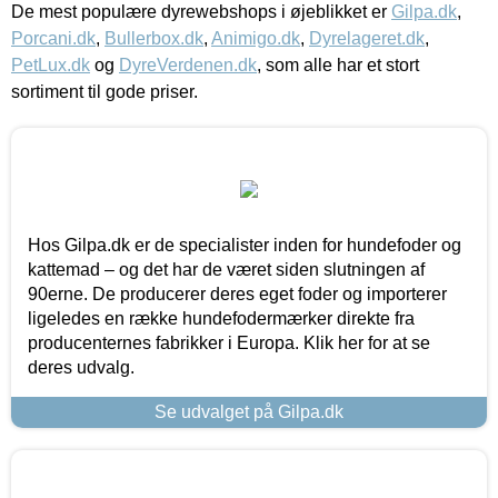
De mest populære dyrewebshops i øjeblikket er
Gilpa.dk
,
Porcani.dk
,
Bullerbox.dk
,
Animigo.dk
,
Dyrelageret.dk
,
PetLux.dk
og
DyreVerdenen.dk
, som alle har et stort
sortiment til gode priser.
Hos Gilpa.dk er de specialister inden for hundefoder og
kattemad – og det har de været siden slutningen af
90erne. De producerer deres eget foder og importerer
ligeledes en række hundefodermærker direkte fra
producenternes fabrikker i Europa. Klik her for at se
deres udvalg.
Se udvalget på Gilpa.dk