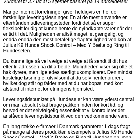
Vurderet til
3.7
ud af 5 stjerner baseret på
14
anmeldelser
Mange internet forretninger giver heldigvis en hel del
forskellige leveringsløsninger. En af de mest anvendte er
efterhånden udleveringssteder, fordi det så er super
fleksibelt for dig at kunne hente de nyindkøbte varer når der
er tid til det. Muligheden er altså meget let gængelig, og
endda endda den mest betalelige fragtmulighed ved køb af
Julius K9 Hunde Shock Control – Med Y Bælte og Ring til
Hundeselen.
Du kunne lige så vel vælge at vælge at få sendt til dit hus
eller til adressen på dit arbejde. Muligheden viser sig ofte et
hak dyrere, men ligeledes særligt ukompliceret. Den mindst
kostelige løsning er utvivlsomt at du selv henter ordren,
hvilket dog står og falder med at du har bopæl med kort
afstand til internet forretningens hjemsted.
Leveringstidspunktet på Hundeseler kan være yderst central
om man absolut skal bruge pakken inden for kort tid, og
herved er det selvfølgelig essentielt at vi kontrollerer det
anslåede leveringstidspunkt ved den vedkommende vare.
En lang række e-firmaer i Danmark garanterer 1 dags fragt
på mange af deres produkter, eksempelvis Julius K9 Hunde
Shock Control – Med Y Bælte og Ring til Hundeselen, men