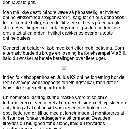
den laveste pris.
Man må ikke desto mindre være så påpasselig, at hvis en
online virksomhed sælger varer til salg for en pris der anses
for hamrende billig, så er det tit være et bevis på en uægte
shop. Bestillinger med betalingskort er på den anden side
omsluttet af en orden, hvilket dækker os overfor uægte
online outlets.
Generelt anbefaler vi køb med kort eller mobilbetaling. Som
alternativ burde du bruge en løsning fra for eksempel ViaBill,
ifald du ønsker at betale betalingen over flere uger.
Inden folk shopper hos en Julius K9 online forretning bør de
reelt overveje webshoppens forretningsvilkår, men det er
typisk ikke specielt ophidsende.
En nemmere løsning kunne måske være at se om e-
forhandleren er verificeret af e-mærket, siden det typisk er en
antydning af at online virksomheden overholder de
opstillede regler, tillige med at forretningen tit monitoreres af
jurister der forstår vedtægterne på området. Desuden
tilbydes du mulighed for bistand, ifald du forvoldes
problemer med din shopping.