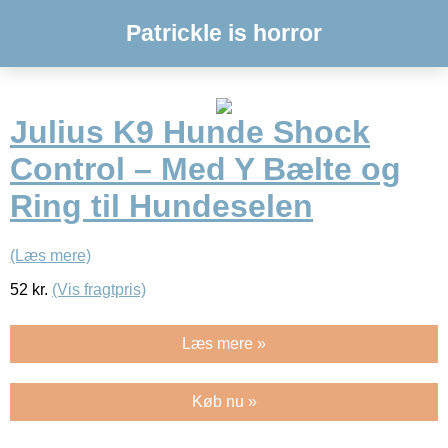
Patrickle is horror
Julius K9 Hunde Shock
Control – Med Y Bælte og
Ring til Hundeselen
(Læs mere)
52
kr.
(Vis fragtpris)
Læs mere »
Køb nu »