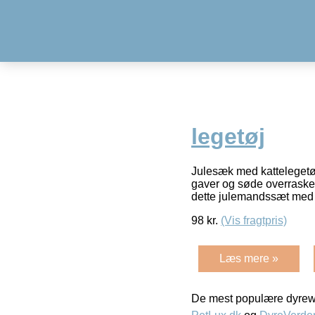
legetøj
Julesæk med kattelegetøj 
gaver og søde overraskels
dette julemandssæt med
98
kr.
(Vis fragtpris)
Læs mere »
De mest populære dyrewe