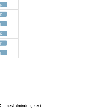
op
op
op
op
op
op
Det mest almindelige er i