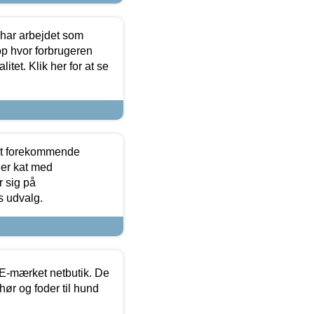
 har arbejdet som
op hvor forbrugeren
itet. Klik her for at se
est forekommende
ler kat med
r sig på
s udvalg.
E-mærket netbutik. De
hør og foder til hund