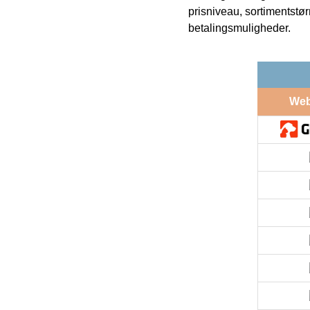
prisniveau, sortimentstø
betalingsmuligheder.
We