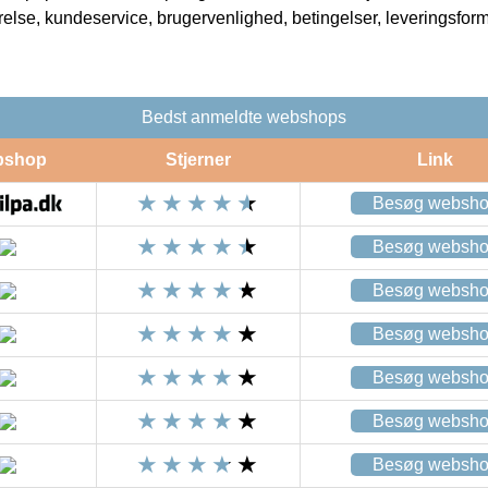
rrelse, kundeservice, brugervenlighed, betingelser, leveringsfor
Bedst anmeldte webshops
bshop
Stjerner
Link
Besøg websh
Besøg websh
Besøg websh
Besøg websh
Besøg websh
Besøg websh
Besøg websh