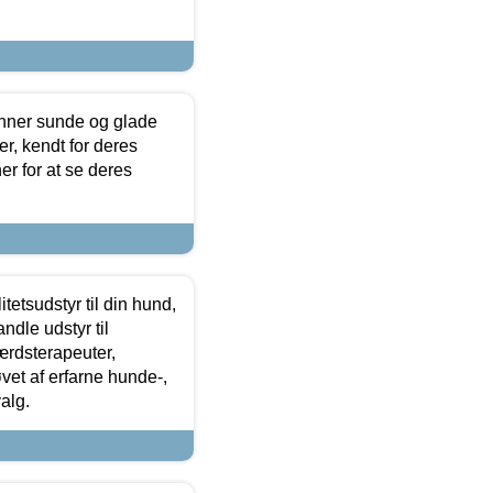
enner sunde og glade
r, kendt for deres
r for at se deres
tetsudstyr til din hund,
ndle udstyr til
ærdsterapeuter,
øvet af erfarne hunde-,
alg.