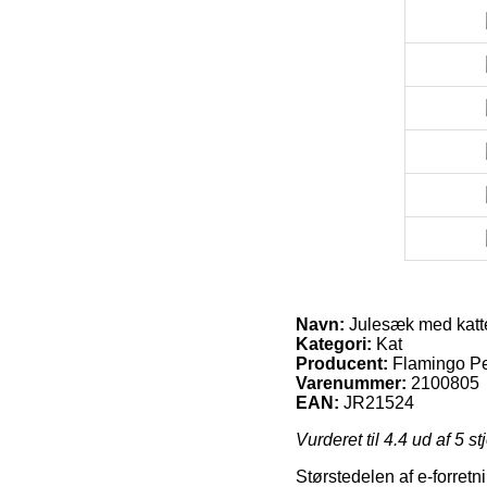
Navn:
Julesæk med katte
Kategori:
Kat
Producent:
Flamingo Pe
Varenummer:
2100805
EAN:
JR21524
Vurderet til
4.4
ud af 5 st
Størstedelen af e-forretn