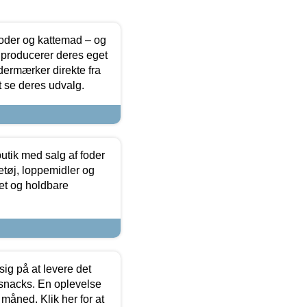
foder og kattemad – og
 producerer deres eget
dermærker direkte fra
t se deres udvalg.
utik med salg af foder
etøj, loppemidler og
tet og holdbare
sig på at levere det
 snacks. En oplevelse
 måned. Klik her for at