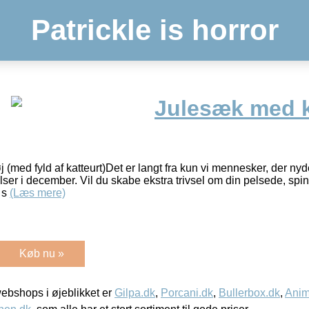
Patrickle is horror
Julesæk med k
(med fyld af katteurt)Det er langt fra kun vi mennesker, der nyd
er i december. Vil du skabe ekstra trivsel om din pelsede, spind
 s
(Læs mere)
Køb nu »
bshops i øjeblikket er
Gilpa.dk
,
Porcani.dk
,
Bullerbox.dk
,
Anim