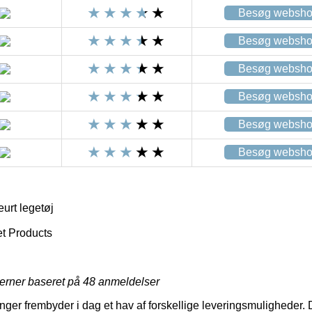
Besøg websh
Besøg websh
Besøg websh
Besøg websh
Besøg websh
Besøg websh
urt legetøj
t Products
jerner baseret på
48
anmeldelser
inger frembyder i dag et hav af forskellige leveringsmuligheder. 