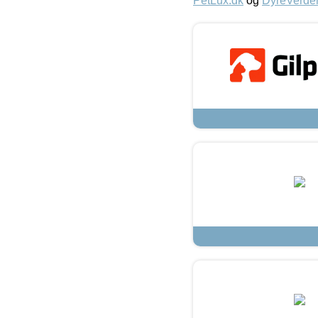
PetLux.dk
og
DyreVerde