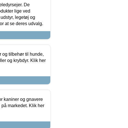
æledyrsejer. De
odukter lige ved
udstyr, legetøj og
 for at se deres udvalg.
og tilbehør til hunde,
ller og krybdyr. Klik her
or kaniner og gnavere
g på markedet. Klik her