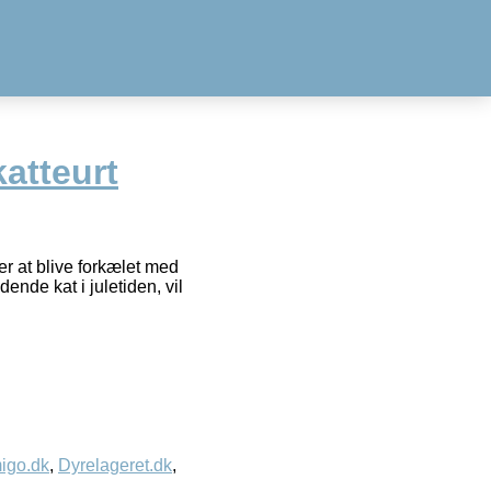
atteurt
er at blive forkælet med
ende kat i juletiden, vil
igo.dk
,
Dyrelageret.dk
,