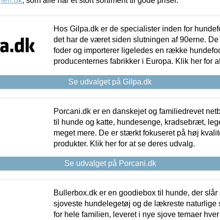
nen.dk
, som alle har et stort sortiment til gode priser.
Hos Gilpa.dk er de specialister inden for hunde
det har de været siden slutningen af 90erne. De
foder og importerer ligeledes en række hundefo
producenternes fabrikker i Europa. Klik her for a
Se udvalget på Gilpa.dk
Porcani.dk er en danskejet og familiedrevet netb
til hunde og katte, hundesenge, kradsebræt, leg
meget mere. De er stærkt fokuseret på høj kvali
produkter. Klik her for at se deres udvalg.
Se udvalget på Porcani.dk
Bullerbox.dk er en goodiebox til hunde, der slår 
sjoveste hundelegetøj og de lækreste naturlige
for hele familien, leveret i nye sjove temaer hver