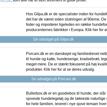
nen.dk
, som alle har et stort sortiment til gode priser.
Hos Gilpa.dk er de specialister inden for hunde
det har de været siden slutningen af 90erne. De
foder og importerer ligeledes en række hundefo
producenternes fabrikker i Europa. Klik her for a
Se udvalget på Gilpa.dk
Porcani.dk er en danskejet og familiedrevet netb
til hunde og katte, hundesenge, kradsebræt, leg
meget mere. De er stærkt fokuseret på høj kvali
produkter. Klik her for at se deres udvalg.
Se udvalget på Porcani.dk
Bullerbox.dk er en goodiebox til hunde, der slår 
sjoveste hundelegetøj og de lækreste naturlige
for hele familien, leveret i nye sjove temaer hver