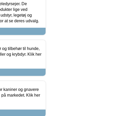
æledyrsejer. De
odukter lige ved
udstyr, legetøj og
 for at se deres udvalg.
og tilbehør til hunde,
ller og krybdyr. Klik her
or kaniner og gnavere
g på markedet. Klik her