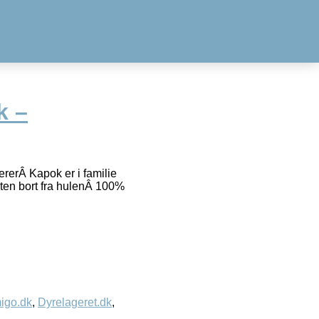
k –
rerÂ Kapok er i familie
gten bort fra hulenÂ 100%
igo.dk
,
Dyrelageret.dk
,