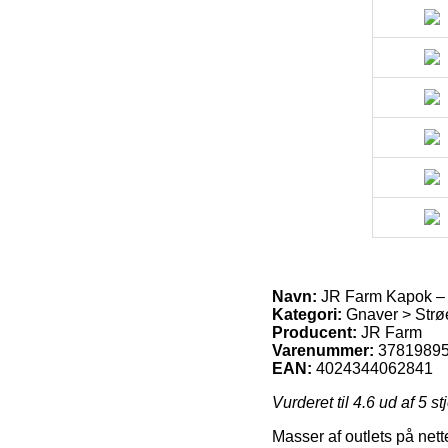
Navn:
JR Farm Kapok – n
Kategori:
Gnaver > Strøe
Producent:
JR Farm
Varenummer:
3781989
EAN:
4024344062841
Vurderet til
4.6
ud af 5 st
Masser af outlets på nett