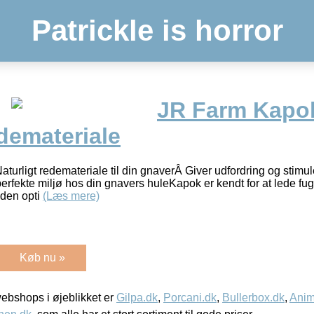
Patrickle is horror
JR Farm Kapo
edemateriale
rligt redemateriale til din gnaverÂ Giver udfordring og stimule
fekte miljø hos din gnavers huleKapok er kendt for at lede fu
 den opti
(Læs mere)
Køb nu »
bshops i øjeblikket er
Gilpa.dk
,
Porcani.dk
,
Bullerbox.dk
,
Anim