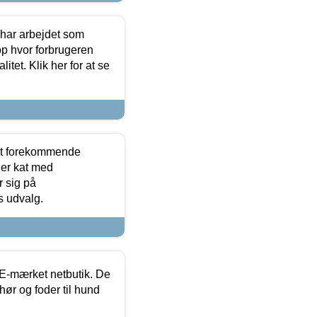
 har arbejdet som
op hvor forbrugeren
itet. Klik her for at se
est forekommende
ler kat med
r sig på
s udvalg.
E-mærket netbutik. De
hør og foder til hund