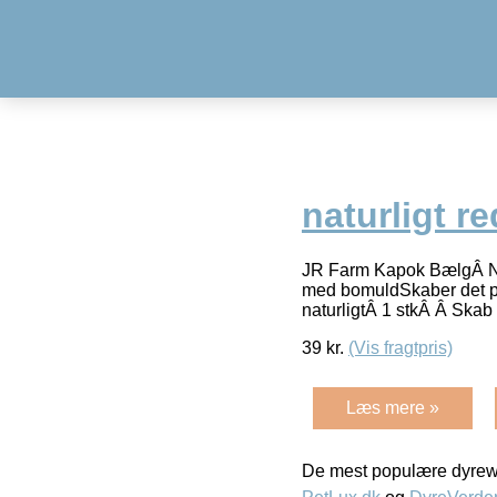
naturligt r
JR Farm Kapok BælgÂ Natu
med bomuldSkaber det per
naturligtÂ 1 stkÂ Â Skab
39
kr.
(Vis fragtpris)
Læs mere »
De mest populære dyrewe