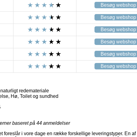
Besøg webshop
Besøg webshop
Besøg webshop
Besøg webshop
Besøg webshop
Besøg webshop
aturligt redemateriale
lse, Hø, Toilet og sundhed
5
jerner baseret på
44
anmeldelser
et foreslår i vore dage en række forskellige leveringstyper. En af