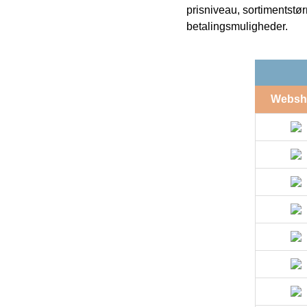
prisniveau, sortimentstø
betalingsmuligheder.
Websh