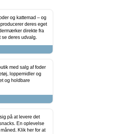
foder og kattemad – og
 producerer deres eget
dermærker direkte fra
t se deres udvalg.
utik med salg af foder
etøj, loppemidler og
tet og holdbare
sig på at levere det
 snacks. En oplevelse
 måned. Klik her for at