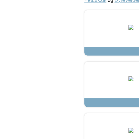
PetLux.dk
og
DyreVerde