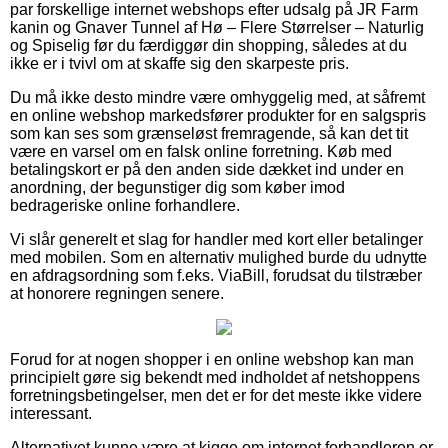
par forskellige internet webshops efter udsalg på JR Farm
kanin og Gnaver Tunnel af Hø – Flere Størrelser – Naturlig
og Spiselig før du færdiggør din shopping, således at du
ikke er i tvivl om at skaffe sig den skarpeste pris.
Du må ikke desto mindre være omhyggelig med, at såfremt
en online webshop markedsfører produkter for en salgspris
som kan ses som grænseløst fremragende, så kan det tit
være en varsel om en falsk online forretning. Køb med
betalingskort er på den anden side dækket ind under en
anordning, der begunstiger dig som køber imod
bedrageriske online forhandlere.
Vi slår generelt et slag for handler med kort eller betalinger
med mobilen. Som en alternativ mulighed burde du udnytte
en afdragsordning som f.eks. ViaBill, forudsat du tilstræber
at honorere regningen senere.
Forud for at nogen shopper i en online webshop kan man
principielt gøre sig bekendt med indholdet af netshoppens
forretningsbetingelser, men det er for det meste ikke videre
interessant.
Alternativet kunne være at kigge om internet forhandleren er