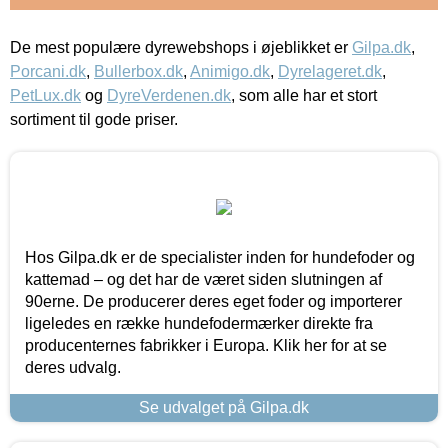
De mest populære dyrewebshops i øjeblikket er
Gilpa.dk
,
Porcani.dk
,
Bullerbox.dk
,
Animigo.dk
,
Dyrelageret.dk
,
PetLux.dk
og
DyreVerdenen.dk
, som alle har et stort
sortiment til gode priser.
Hos Gilpa.dk er de specialister inden for hundefoder og
kattemad – og det har de været siden slutningen af
90erne. De producerer deres eget foder og importerer
ligeledes en række hundefodermærker direkte fra
producenternes fabrikker i Europa. Klik her for at se
deres udvalg.
Se udvalget på Gilpa.dk