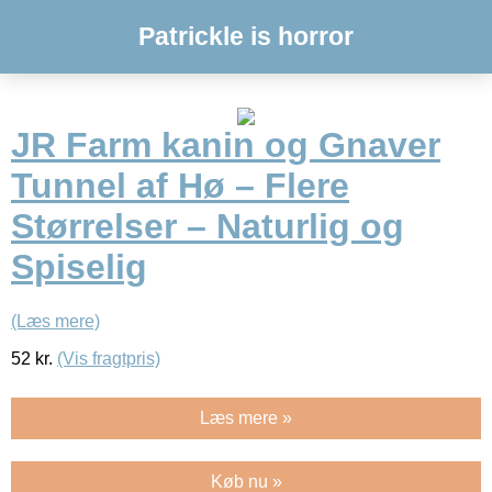
Patrickle is horror
JR Farm kanin og Gnaver
Tunnel af Hø – Flere
Størrelser – Naturlig og
Spiselig
(Læs mere)
52
kr.
(Vis fragtpris)
Læs mere »
Køb nu »