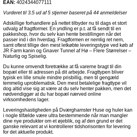
EAN:
4024344077111
Vurderet til
3.5
ud af 5 stjerner baseret på
44
anmeldelser
Adskillige forhandlere på nettet tilbyder nu til dags et stort
udvalg af fragtformer. En yndling er p.t. at få sendt til en
pakkeshop, hvor du selv kan hente bestillingen når det
passer ind i din hverdag. Fragtformen er nemlig ret nem,
samt oftest tillige den mest letkøbte leveringstype ved køb af
JR Farm kanin og Gnaver Tunnel af Hø – Flere Størrelser –
Naturlig og Spiselig.
Du kunne omvendt foretrække at få varerne bragt til din
bopæl eller til adressen på dit arbejde. Fragttypen bliver
typisk en lille smule mindre prisbillig, men til gengæld
temmelig uproblematisk. Den mest betalelige fragttype vil
dog altid vise sig at være at du selv henter pakken, men det
nødvendiggør at du har bopæl nærved online
virksomhedens lager.
Leveringshastigheden på Dværghamster Huse og huler kan
i nogle tilfælde være ultra bestemmende når man mangler
dine nye produkter om et øjeblik, og af den grund er det
ganske relevant at vi kontrollerer tidshorisonten for levering
for det aktuelle produkt.