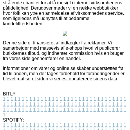
strålende chancer for at få indsigt i internet virksomhedens
pålidelighed. Derudover møder vi en række webbutikker
hvor folk kan ytre en anmeldelse af virksomhedens service,
som ligeledes må udnyttes til at bedømme
kundetilfredsheden.
Denne side er finansieret af indtægter fra reklamer. Vi
samarbejder med massevis af e-shops hvori vi publicerer
butikkernes tilbud, og indhenter kommission hvis en bruger
fra vores side gennemfører en handel.
Informationer om varer og online selskaber understøttes fra
tid til anden, men der tages forbehold for forandringer der er
blevet realiseret siden vi senest opdaterede sidens data.
BITLY:
1
1
1
1
1
1
1
1
1
1
1
1
1
1
1
1
1
1
1
1
1
1
1
1
1
1
1
1
1
1
1
1
1
1
1
1
1
1
1
1
1
1
1
1
1
1
1
1
1
1
1
1
1
1
1
1
1
1
1
1
1
1
1
1
1
1
1
1
1
1
1
1
1
1
1
1
1
1
1
1
1
1
1
1
1
1
1
1
1
1
1
1
1
1
1
1
1
1
1
1
SPOTIFY:
1
1
1
1
1
1
1
1
1
1
1
1
1
1
1
1
1
1
1
1
1
1
1
1
1
1
1
1
1
1
1
1
1