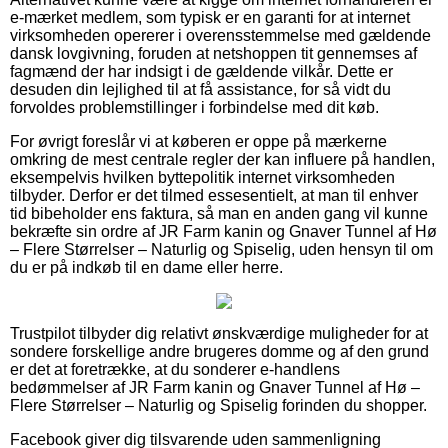
e-mærket medlem, som typisk er en garanti for at internet
virksomheden opererer i overensstemmelse med gældende
dansk lovgivning, foruden at netshoppen tit gennemses af
fagmænd der har indsigt i de gældende vilkår. Dette er
desuden din lejlighed til at få assistance, for så vidt du
forvoldes problemstillinger i forbindelse med dit køb.
For øvrigt foreslår vi at køberen er oppe på mærkerne
omkring de mest centrale regler der kan influere på handlen,
eksempelvis hvilken byttepolitik internet virksomheden
tilbyder. Derfor er det tilmed essesentielt, at man til enhver
tid bibeholder ens faktura, så man en anden gang vil kunne
bekræfte sin ordre af JR Farm kanin og Gnaver Tunnel af Hø
– Flere Størrelser – Naturlig og Spiselig, uden hensyn til om
du er på indkøb til en dame eller herre.
Trustpilot tilbyder dig relativt ønskværdige muligheder for at
sondere forskellige andre brugeres domme og af den grund
er det at foretrække, at du sonderer e-handlens
bedømmelser af JR Farm kanin og Gnaver Tunnel af Hø –
Flere Størrelser – Naturlig og Spiselig forinden du shopper.
Facebook giver dig tilsvarende uden sammenligning