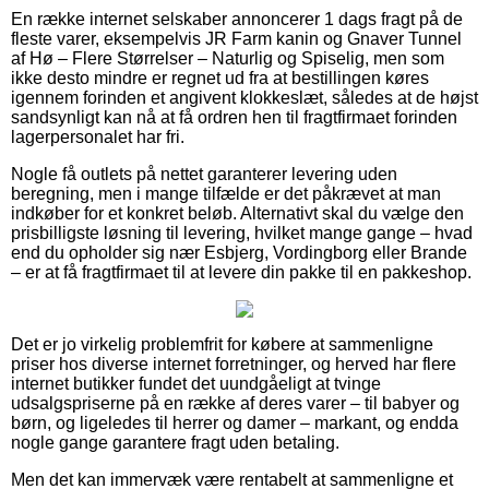
En række internet selskaber annoncerer 1 dags fragt på de
fleste varer, eksempelvis JR Farm kanin og Gnaver Tunnel
af Hø – Flere Størrelser – Naturlig og Spiselig, men som
ikke desto mindre er regnet ud fra at bestillingen køres
igennem forinden et angivent klokkeslæt, således at de højst
sandsynligt kan nå at få ordren hen til fragtfirmaet forinden
lagerpersonalet har fri.
Nogle få outlets på nettet garanterer levering uden
beregning, men i mange tilfælde er det påkrævet at man
indkøber for et konkret beløb. Alternativt skal du vælge den
prisbilligste løsning til levering, hvilket mange gange – hvad
end du opholder sig nær Esbjerg, Vordingborg eller Brande
– er at få fragtfirmaet til at levere din pakke til en pakkeshop.
Det er jo virkelig problemfrit for købere at sammenligne
priser hos diverse internet forretninger, og herved har flere
internet butikker fundet det uundgåeligt at tvinge
udsalgspriserne på en række af deres varer – til babyer og
børn, og ligeledes til herrer og damer – markant, og endda
nogle gange garantere fragt uden betaling.
Men det kan immervæk være rentabelt at sammenligne et