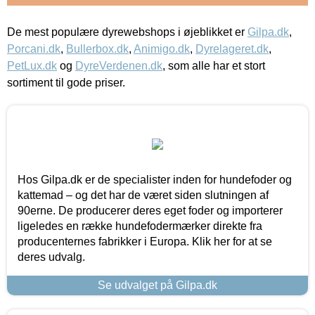
De mest populære dyrewebshops i øjeblikket er
Gilpa.dk
,
Porcani.dk
,
Bullerbox.dk
,
Animigo.dk
,
Dyrelageret.dk
,
PetLux.dk
og
DyreVerdenen.dk
, som alle har et stort
sortiment til gode priser.
Hos Gilpa.dk er de specialister inden for hundefoder og
kattemad – og det har de været siden slutningen af
90erne. De producerer deres eget foder og importerer
ligeledes en række hundefodermærker direkte fra
producenternes fabrikker i Europa. Klik her for at se
deres udvalg.
Se udvalget på Gilpa.dk