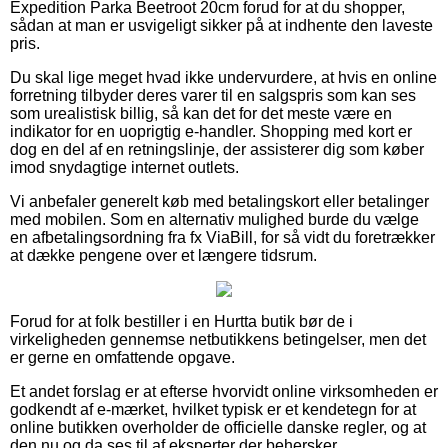
Expedition Parka Beetroot 20cm forud for at du shopper,
sådan at man er usvigeligt sikker på at indhente den laveste
pris.
Du skal lige meget hvad ikke undervurdere, at hvis en online
forretning tilbyder deres varer til en salgspris som kan ses
som urealistisk billig, så kan det for det meste være en
indikator for en uoprigtig e-handler. Shopping med kort er
dog en del af en retningslinje, der assisterer dig som køber
imod snydagtige internet outlets.
Vi anbefaler generelt køb med betalingskort eller betalinger
med mobilen. Som en alternativ mulighed burde du vælge
en afbetalingsordning fra fx ViaBill, for så vidt du foretrækker
at dække pengene over et længere tidsrum.
Forud for at folk bestiller i en Hurtta butik bør de i
virkeligheden gennemse netbutikkens betingelser, men det
er gerne en omfattende opgave.
Et andet forslag er at efterse hvorvidt online virksomheden er
godkendt af e-mærket, hvilket typisk er et kendetegn for at
online butikken overholder de officielle danske regler, og at
den nu og da ses til af eksperter der behersker