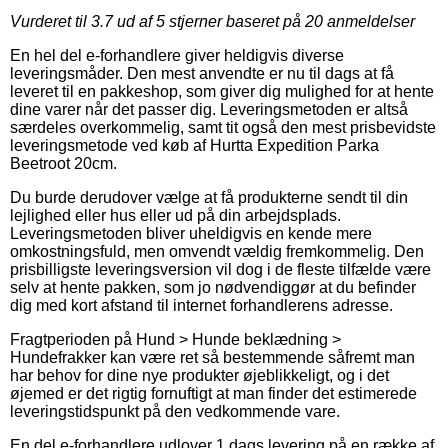
Vurderet til
3.7
ud af 5 stjerner baseret på
20
anmeldelser
En hel del e-forhandlere giver heldigvis diverse
leveringsmåder. Den mest anvendte er nu til dags at få
leveret til en pakkeshop, som giver dig mulighed for at hente
dine varer når det passer dig. Leveringsmetoden er altså
særdeles overkommelig, samt tit også den mest prisbevidste
leveringsmetode ved køb af Hurtta Expedition Parka
Beetroot 20cm.
Du burde derudover vælge at få produkterne sendt til din
lejlighed eller hus eller ud på din arbejdsplads.
Leveringsmetoden bliver uheldigvis en kende mere
omkostningsfuld, men omvendt vældig fremkommelig. Den
prisbilligste leveringsversion vil dog i de fleste tilfælde være
selv at hente pakken, som jo nødvendiggør at du befinder
dig med kort afstand til internet forhandlerens adresse.
Fragtperioden på Hund > Hunde beklædning >
Hundefrakker kan være ret så bestemmende såfremt man
har behov for dine nye produkter øjeblikkeligt, og i det
øjemed er det rigtig fornuftigt at man finder det estimerede
leveringstidspunkt på den vedkommende vare.
En del e-forhandlere udlover 1 dags levering på en række af