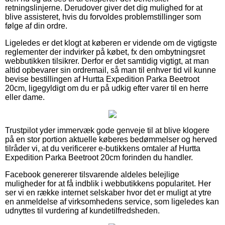
retningslinjerne. Derudover giver det dig mulighed for at
blive assisteret, hvis du forvoldes problemstillinger som
følge af din ordre.
Ligeledes er det klogt at køberen er vidende om de vigtigste
reglementer der indvirker på købet, fx den ombytningsret
webbutikken tilsikrer. Derfor er det samtidig vigtigt, at man
altid opbevarer sin ordremail, så man til enhver tid vil kunne
bevise bestillingen af Hurtta Expedition Parka Beetroot
20cm, ligegyldigt om du er på udkig efter varer til en herre
eller dame.
Trustpilot yder immervæk gode genveje til at blive klogere
på en stor portion aktuelle køberes bedømmelser og herved
tilråder vi, at du verificerer e-butikkens omtaler af Hurtta
Expedition Parka Beetroot 20cm forinden du handler.
Facebook genererer tilsvarende aldeles belejlige
muligheder for at få indblik i webbutikkens popularitet. Her
ser vi en række internet selskaber hvor det er muligt at ytre
en anmeldelse af virksomhedens service, som ligeledes kan
udnyttes til vurdering af kundetilfredsheden.