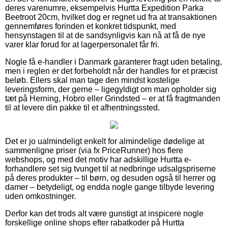
deres varenumre, eksempelvis Hurtta Expedition Parka
Beetroot 20cm, hvilket dog er regnet ud fra at transaktionen
gennemføres forinden et konkret tidspunkt, med
hensynstagen til at de sandsynligvis kan nå at få de nye
varer klar forud for at lagerpersonalet får fri.
Nogle få e-handler i Danmark garanterer fragt uden betaling,
men i reglen er det forbeholdt når der handles for et præcist
beløb. Ellers skal man tage den mindst kostelige
leveringsform, der gerne – ligegyldigt om man opholder sig
tæt på Herning, Hobro eller Grindsted – er at få fragtmanden
til at levere din pakke til et afhentningssted.
Det er jo ualmindeligt enkelt for almindelige dødelige at
sammenligne priser (via fx PriceRunner) hos flere
webshops, og med det motiv har adskillige Hurtta e-
forhandlere set sig tvunget til at nedbringe udsalgspriserne
på deres produkter – til børn, og desuden også til herrer og
damer – betydeligt, og endda nogle gange tilbyde levering
uden omkostninger.
Derfor kan det trods alt være gunstigt at inspicere nogle
forskellige online shops efter rabatkoder på Hurtta