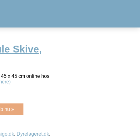
le Skive,
. 45 x 45 cm online hos
mere)
b nu »
igo.dk
,
Dyrelageret.dk
,