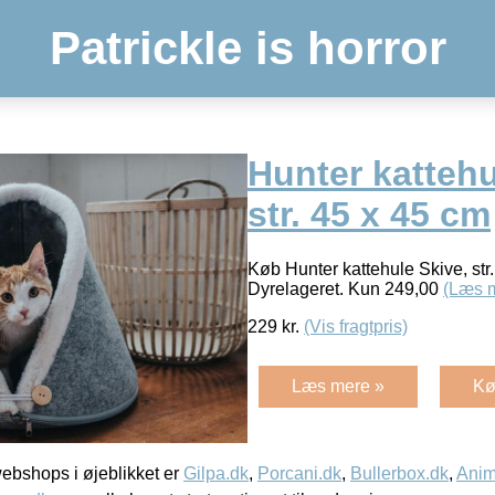
Patrickle is horror
Hunter kattehu
str. 45 x 45 cm
Køb Hunter kattehule Skive, str
Dyrelageret. Kun 249,00
(Læs 
229
kr.
(Vis fragtpris)
Læs mere »
Kø
bshops i øjeblikket er
Gilpa.dk
,
Porcani.dk
,
Bullerbox.dk
,
Anim