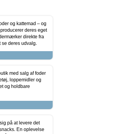
foder og kattemad – og
 producerer deres eget
dermærker direkte fra
t se deres udvalg.
utik med salg af foder
etøj, loppemidler og
tet og holdbare
sig på at levere det
 snacks. En oplevelse