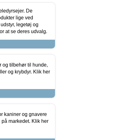
æledyrsejer. De
odukter lige ved
udstyr, legetøj og
 for at se deres udvalg.
og tilbehør til hunde,
ller og krybdyr. Klik her
or kaniner og gnavere
g på markedet. Klik her