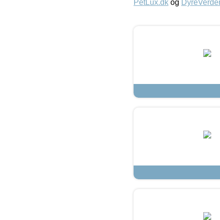
PetLux.dk
og
DyreVerde