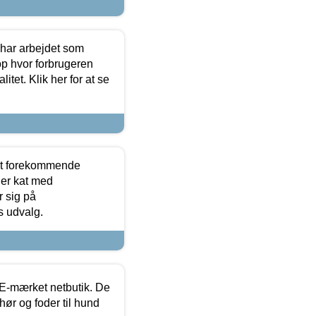
 har arbejdet som
op hvor forbrugeren
itet. Klik her for at se
est forekommende
ler kat med
r sig på
s udvalg.
E-mærket netbutik. De
hør og foder til hund