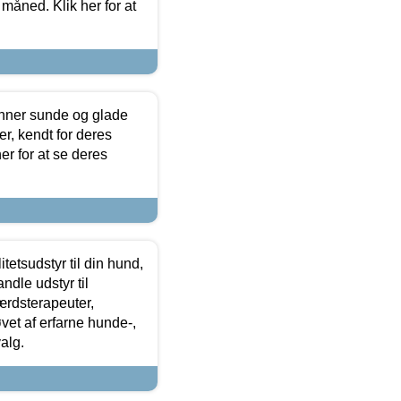
 måned. Klik her for at
enner sunde og glade
r, kendt for deres
r for at se deres
tetsudstyr til din hund,
ndle udstyr til
ærdsterapeuter,
øvet af erfarne hunde-,
alg.