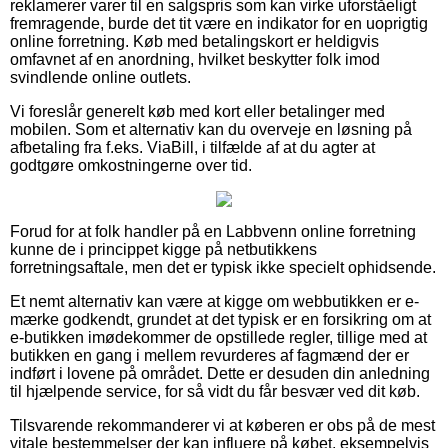
reklamerer varer til en salgspris som kan virke uforståeligt
fremragende, burde det tit være en indikator for en uoprigtig
online forretning. Køb med betalingskort er heldigvis
omfavnet af en anordning, hvilket beskytter folk imod
svindlende online outlets.
Vi foreslår generelt køb med kort eller betalinger med
mobilen. Som et alternativ kan du overveje en løsning på
afbetaling fra f.eks. ViaBill, i tilfælde af at du agter at
godtgøre omkostningerne over tid.
Forud for at folk handler på en Labbvenn online forretning
kunne de i princippet kigge på netbutikkens
forretningsaftale, men det er typisk ikke specielt ophidsende.
Et nemt alternativ kan være at kigge om webbutikken er e-
mærke godkendt, grundet at det typisk er en forsikring om at
e-butikken imødekommer de opstillede regler, tillige med at
butikken en gang i mellem revurderes af fagmænd der er
indført i lovene på området. Dette er desuden din anledning
til hjælpende service, for så vidt du får besvær ved dit køb.
Tilsvarende rekommanderer vi at køberen er obs på de mest
vitale bestemmelser der kan influere på købet, eksempelvis