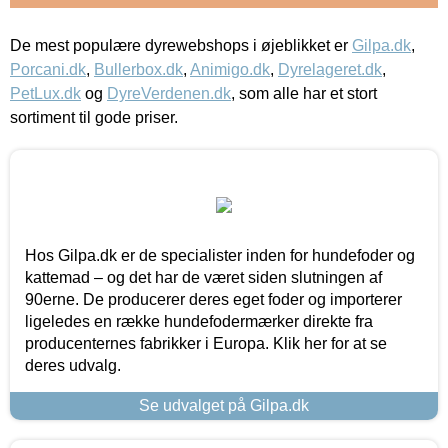
De mest populære dyrewebshops i øjeblikket er
Gilpa.dk
,
Porcani.dk
,
Bullerbox.dk
,
Animigo.dk
,
Dyrelageret.dk
,
PetLux.dk
og
DyreVerdenen.dk
, som alle har et stort
sortiment til gode priser.
Hos Gilpa.dk er de specialister inden for hundefoder og
kattemad – og det har de været siden slutningen af
90erne. De producerer deres eget foder og importerer
ligeledes en række hundefodermærker direkte fra
producenternes fabrikker i Europa. Klik her for at se
deres udvalg.
Se udvalget på Gilpa.dk