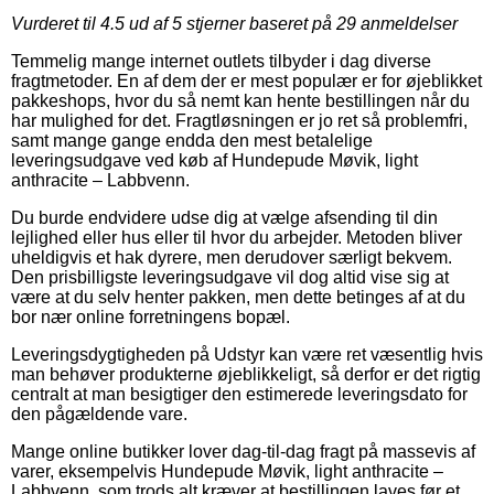
Vurderet til
4.5
ud af 5 stjerner baseret på
29
anmeldelser
Temmelig mange internet outlets tilbyder i dag diverse
fragtmetoder. En af dem der er mest populær er for øjeblikket
pakkeshops, hvor du så nemt kan hente bestillingen når du
har mulighed for det. Fragtløsningen er jo ret så problemfri,
samt mange gange endda den mest betalelige
leveringsudgave ved køb af Hundepude Møvik, light
anthracite – Labbvenn.
Du burde endvidere udse dig at vælge afsending til din
lejlighed eller hus eller til hvor du arbejder. Metoden bliver
uheldigvis et hak dyrere, men derudover særligt bekvem.
Den prisbilligste leveringsudgave vil dog altid vise sig at
være at du selv henter pakken, men dette betinges af at du
bor nær online forretningens bopæl.
Leveringsdygtigheden på Udstyr kan være ret væsentlig hvis
man behøver produkterne øjeblikkeligt, så derfor er det rigtig
centralt at man besigtiger den estimerede leveringsdato for
den pågældende vare.
Mange online butikker lover dag-til-dag fragt på massevis af
varer, eksempelvis Hundepude Møvik, light anthracite –
Labbvenn, som trods alt kræver at bestillingen laves før et