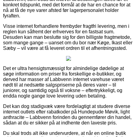
konkret tidspunkt, med det formål at de har en chance for at
nå at få de nye varer afsted før lagerpersonalet holder
fyraften.
Visse internet forhandlere frembyder fragtfri levering, men i
reglen kun såfremt der erhverves for en fastsat sum.
Desuden kan man beslutte sig for den billigste fragtmetode,
som mange gange – uanset om du bor nær Køge, Ikast eller
Sæby – vil være at få leveret ordren til et afhentningssted.
Det er ultra hensigtsmæssigt for almindelige dødelige at
søge information om priser fra forskellige e-butikker, og
derved har masser af Labbvenn internet varehuse været
nødt til at nedsætte salgspriserne på deres varer – til
juniorer, og samtidig også til voksne – eftertrykkeligt, og
endda nogle gange love levering uden betaling.
Det kan dog stadigvæk være fordelagtigt at studere diverse
internet outlets efter rabatkoder på Hundepude Møvik, light
anthracite – Labbvenn forinden du gennemfører din handel,
sådan at du er sikker på at indhente den laveste pris.
Du skal trods alt ikke undervurdere, at når en online butik