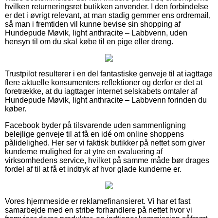
hvilken returneringsret butikken anvender. I den forbindelse
er det i øvrigt relevant, at man stadig gemmer ens ordremail,
så man i fremtiden vil kunne bevise sin shopping af
Hundepude Møvik, light anthracite – Labbvenn, uden
hensyn til om du skal købe til en pige eller dreng.
Trustpilot resulterer i en del fantastiske genveje til at iagttage
flere aktuelle konsumenters reflektioner og derfor er det at
foretrække, at du iagttager internet selskabets omtaler af
Hundepude Møvik, light anthracite – Labbvenn forinden du
køber.
Facebook byder på tilsvarende uden sammenligning
belejlige genveje til at få en idé om online shoppens
pålidelighed. Her ser vi faktisk butikker på nettet som giver
kunderne mulighed for at ytre en evaluering af
virksomhedens service, hvilket på samme måde bør drages
fordel af til at få et indtryk af hvor glade kunderne er.
Vores hjemmeside er reklamefinansieret. Vi har et fast
samarbejde med en stribe forhandlere på nettet hvor vi