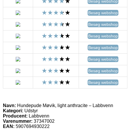
Besøg webshop
Besøg webshop
Besøg webshop
Besøg webshop
Besøg webshop
Besøg webshop
Besøg webshop
Besøg webshop
Navn:
Hundepude Møvik, light anthracite – Labbvenn
Kategori:
Udstyr
Producent:
Labbvenn
Varenummer:
37347002
EAN:
5907694930222