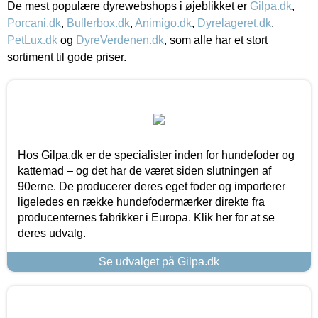
De mest populære dyrewebshops i øjeblikket er
Gilpa.dk
,
Porcani.dk
,
Bullerbox.dk
,
Animigo.dk
,
Dyrelageret.dk
,
PetLux.dk
og
DyreVerdenen.dk
, som alle har et stort
sortiment til gode priser.
Hos Gilpa.dk er de specialister inden for hundefoder og
kattemad – og det har de været siden slutningen af
90erne. De producerer deres eget foder og importerer
ligeledes en række hundefodermærker direkte fra
producenternes fabrikker i Europa. Klik her for at se
deres udvalg.
Se udvalget på Gilpa.dk