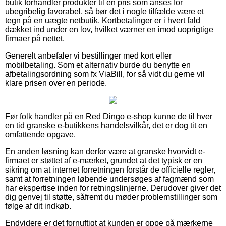
butik forhandler produkter til en pris som anses for
ubegribelig favorabel, så bør det i nogle tilfælde være et
tegn på en uægte netbutik. Kortbetalinger er i hvert fald
dækket ind under en lov, hvilket værner en imod uoprigtige
firmaer på nettet.
Generelt anbefaler vi bestillinger med kort eller
mobilbetaling. Som et alternativ burde du benytte en
afbetalingsordning som fx ViaBill, for så vidt du gerne vil
klare prisen over en periode.
Før folk handler på en Red Dingo e-shop kunne de til hver
en tid granske e-butikkens handelsvilkår, det er dog tit en
omfattende opgave.
En anden løsning kan derfor være at granske hvorvidt e-
firmaet er støttet af e-mærket, grundet at det typisk er en
sikring om at internet forretningen forstår de officielle regler,
samt at forretningen løbende undersøges af fagmænd som
har ekspertise inden for retningslinjerne. Derudover giver det
dig genvej til støtte, såfremt du møder problemstillinger som
følge af dit indkøb.
Endvidere er det fornuftigt at kunden er oppe på mærkerne