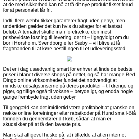
at de med sikkerhed kan nå at få dit nye produkt fikset forud
for at personalet får fri.
Indtil flere webbutikker garanterer fragt uden gebyr, men
undertiden gælder det kun hvis du aftager for et fastsat
beløb. Alternativt skulle man foretrække den mest
prisbevidste løsning til levering, der tit – ligegyldigt om du
bor i Hørsholm, Svendborg eller Sæby – vil blive at få
fragtmanden til at køre bestillingen til et udleveringssted.
Det er i dag usædvanlig smart for enhver at finde de bedste
priser i blandt diverse shops på nettet, og så har mange Red
Dingo online virksomheder fundet det nødvendigt at
mindske udsalgspriserne på deres produkter – til drenge og
piger, og tillige også til voksne – betydeligt, og endda nogle
gange frembyde fragt uden gebyr.
Til gengæld kan det imidlertid være profitabelt at granske en
række online forretninger efter rabatkoder på Hund small-Blå
forinden du gennemfører dit køb, sådan at man er
skudsikker på at få den laveste pris.
Man skal alligevel huske på, at i tilfælde af at en internet