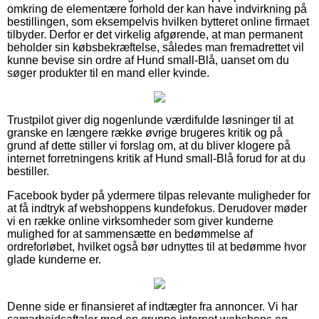
omkring de elementære forhold der kan have indvirkning på
bestillingen, som eksempelvis hvilken bytteret online firmaet
tilbyder. Derfor er det virkelig afgørende, at man permanent
beholder sin købsbekræftelse, således man fremadrettet vil
kunne bevise sin ordre af Hund small-Blå, uanset om du
søger produkter til en mand eller kvinde.
Trustpilot giver dig nogenlunde værdifulde løsninger til at
granske en længere række øvrige brugeres kritik og på
grund af dette stiller vi forslag om, at du bliver klogere på
internet forretningens kritik af Hund small-Blå forud for at du
bestiller.
Facebook byder på ydermere tilpas relevante muligheder for
at få indtryk af webshoppens kundefokus. Derudover møder
vi en række online virksomheder som giver kunderne
mulighed for at sammensætte en bedømmelse af
ordreforløbet, hvilket også bør udnyttes til at bedømme hvor
glade kunderne er.
Denne side er finansieret af indtægter fra annoncer. Vi har