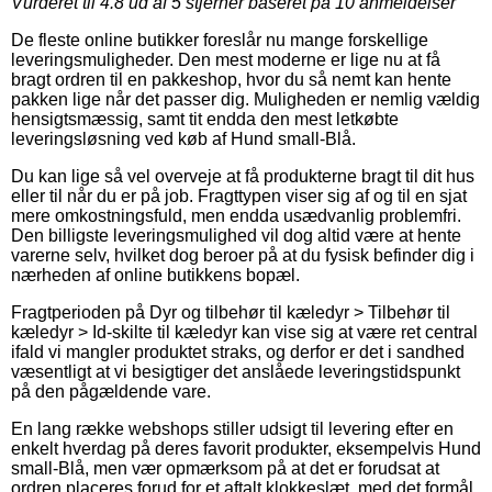
Vurderet til
4.8
ud af 5 stjerner baseret på
10
anmeldelser
De fleste online butikker foreslår nu mange forskellige
leveringsmuligheder. Den mest moderne er lige nu at få
bragt ordren til en pakkeshop, hvor du så nemt kan hente
pakken lige når det passer dig. Muligheden er nemlig vældig
hensigtsmæssig, samt tit endda den mest letkøbte
leveringsløsning ved køb af Hund small-Blå.
Du kan lige så vel overveje at få produkterne bragt til dit hus
eller til når du er på job. Fragttypen viser sig af og til en sjat
mere omkostningsfuld, men endda usædvanlig problemfri.
Den billigste leveringsmulighed vil dog altid være at hente
varerne selv, hvilket dog beroer på at du fysisk befinder dig i
nærheden af online butikkens bopæl.
Fragtperioden på Dyr og tilbehør til kæledyr > Tilbehør til
kæledyr > Id-skilte til kæledyr kan vise sig at være ret central
ifald vi mangler produktet straks, og derfor er det i sandhed
væsentligt at vi besigtiger det anslåede leveringstidspunkt
på den pågældende vare.
En lang række webshops stiller udsigt til levering efter en
enkelt hverdag på deres favorit produkter, eksempelvis Hund
small-Blå, men vær opmærksom på at det er forudsat at
ordren placeres forud for et aftalt klokkeslæt, med det formål