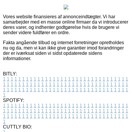
Vores website finansieres af annonceindtægter. Vi har
samarbejder med en masse online firmaer da vi introducerer
deres varer, og indhenter godtgørelse hvis de brugere vi
sender videre fuldfører en ordre.
Fakta angående tilbud og internet forretninger opretholdes
nu og da, men vi kan ikke give garantier imod forandringer
der er iværksat siden vi sidst opdaterede sidens
informationer.
BITLY:
1
1
1
1
1
1
1
1
1
1
1
1
1
1
1
1
1
1
1
1
1
1
1
1
1
1
1
1
1
1
1
1
1
1
1
1
1
1
1
1
1
1
1
1
1
1
1
1
1
1
1
1
1
1
1
1
1
1
1
1
1
1
1
1
1
1
1
1
1
1
1
1
1
1
1
1
1
1
1
1
1
1
1
1
1
1
1
1
1
1
1
1
1
1
1
1
1
1
1
1
SPOTIFY:
1
1
1
1
1
1
1
1
1
1
1
1
1
1
1
1
1
1
1
1
1
1
1
1
1
1
1
1
1
1
1
1
1
1
1
1
1
1
1
1
1
1
1
1
1
1
1
1
1
1
1
1
1
1
1
1
1
1
1
1
1
1
1
1
1
1
1
1
1
1
1
1
1
1
1
1
1
1
1
1
1
1
1
1
1
1
1
1
1
1
1
1
1
1
1
1
1
1
1
1
CUTTLY BIO: