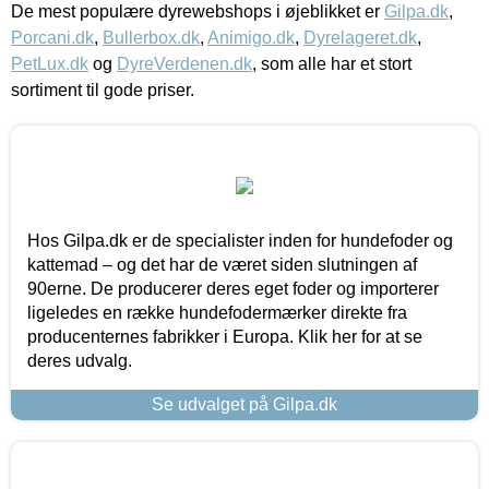
De mest populære dyrewebshops i øjeblikket er
Gilpa.dk
,
Porcani.dk
,
Bullerbox.dk
,
Animigo.dk
,
Dyrelageret.dk
,
PetLux.dk
og
DyreVerdenen.dk
, som alle har et stort
sortiment til gode priser.
Hos Gilpa.dk er de specialister inden for hundefoder og
kattemad – og det har de været siden slutningen af
90erne. De producerer deres eget foder og importerer
ligeledes en række hundefodermærker direkte fra
producenternes fabrikker i Europa. Klik her for at se
deres udvalg.
Se udvalget på Gilpa.dk