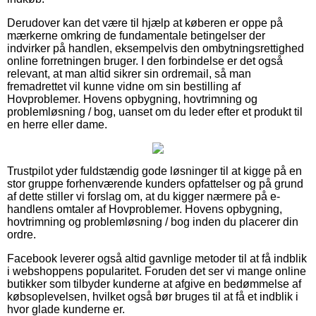
Derudover kan det være til hjælp at køberen er oppe på
mærkerne omkring de fundamentale betingelser der
indvirker på handlen, eksempelvis den ombytningsrettighed
online forretningen bruger. I den forbindelse er det også
relevant, at man altid sikrer sin ordremail, så man
fremadrettet vil kunne vidne om sin bestilling af
Hovproblemer. Hovens opbygning, hovtrimning og
problemløsning / bog, uanset om du leder efter et produkt til
en herre eller dame.
Trustpilot yder fuldstændig gode løsninger til at kigge på en
stor gruppe forhenværende kunders opfattelser og på grund
af dette stiller vi forslag om, at du kigger nærmere på e-
handlens omtaler af Hovproblemer. Hovens opbygning,
hovtrimning og problemløsning / bog inden du placerer din
ordre.
Facebook leverer også altid gavnlige metoder til at få indblik
i webshoppens popularitet. Foruden det ser vi mange online
butikker som tilbyder kunderne at afgive en bedømmelse af
købsoplevelsen, hvilket også bør bruges til at få et indblik i
hvor glade kunderne er.