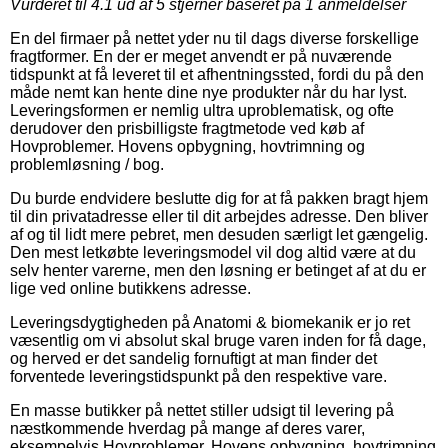
Vurderet til
4.1
ud af 5 stjerner baseret på
1
anmeldelser
En del firmaer på nettet yder nu til dags diverse forskellige
fragtformer. En der er meget anvendt er på nuværende
tidspunkt at få leveret til et afhentningssted, fordi du på den
måde nemt kan hente dine nye produkter når du har lyst.
Leveringsformen er nemlig ultra uproblematisk, og ofte
derudover den prisbilligste fragtmetode ved køb af
Hovproblemer. Hovens opbygning, hovtrimning og
problemløsning / bog.
Du burde endvidere beslutte dig for at få pakken bragt hjem
til din privatadresse eller til dit arbejdes adresse. Den bliver
af og til lidt mere pebret, men desuden særligt let gængelig.
Den mest letkøbte leveringsmodel vil dog altid være at du
selv henter varerne, men den løsning er betinget af at du er
lige ved online butikkens adresse.
Leveringsdygtigheden på Anatomi & biomekanik er jo ret
væsentlig om vi absolut skal bruge varen inden for få dage,
og herved er det sandelig fornuftigt at man finder det
forventede leveringstidspunkt på den respektive vare.
En masse butikker på nettet stiller udsigt til levering på
næstkommende hverdag på mange af deres varer,
eksempelvis Hovproblemer. Hovens opbygning, hovtrimning