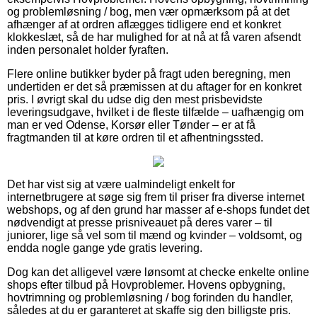
og problemløsning / bog, men vær opmærksom på at det
afhænger af at ordren aflægges tidligere end et konkret
klokkeslæt, så de har mulighed for at nå at få varen afsendt
inden personalet holder fyraften.
Flere online butikker byder på fragt uden beregning, men
undertiden er det så præmissen at du aftager for en konkret
pris. I øvrigt skal du udse dig den mest prisbevidste
leveringsudgave, hvilket i de fleste tilfælde – uafhængig om
man er ved Odense, Korsør eller Tønder – er at få
fragtmanden til at køre ordren til et afhentningssted.
Det har vist sig at være ualmindeligt enkelt for
internetbrugere at søge sig frem til priser fra diverse internet
webshops, og af den grund har masser af e-shops fundet det
nødvendigt at presse prisniveauet på deres varer – til
juniorer, lige så vel som til mænd og kvinder – voldsomt, og
endda nogle gange yde gratis levering.
Dog kan det alligevel være lønsomt at checke enkelte online
shops efter tilbud på Hovproblemer. Hovens opbygning,
hovtrimning og problemløsning / bog forinden du handler,
således at du er garanteret at skaffe sig den billigste pris.