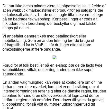
Du bør ikke desto mindre være så påpasselig, at i tilfælde af
at en webbutik markedsfører et produkt for en salgspris der
er kolossalt attraktiv, burde det i nogle tilfælde være et tegn
på en bedragerisk webshop. Kortbestillinger er trods alt
inkluderet i en forordning, der beskytter dig imod falske
shops på nettet.
Vi anbefaler generelt køb med betalingskort eller
mobilbetaling. Som en anden løsning bør du bruge et
afdragstilbud fra fx ViaBill, når du higer efter at klare
omkostningerne af flere omgange.
Forud for at folk bestiller på en e-shop bør de de facto tyde
webbutikkens vilkår, det er dog undertiden ikke super
spændende.
En anden valgmulighed kan være at kontrollere om online
forhandleren er e-mærket, fordi det er en forsikring om at
internet forretningen retter sig efter de danske regler, foruden
at online forhandleren ofte overværes af fagmænd der er
indført i reglerne på området. Derudover tilbydes du genvej
til opbakning, for så vidt du møder udfordringer ved dit
indkøb.