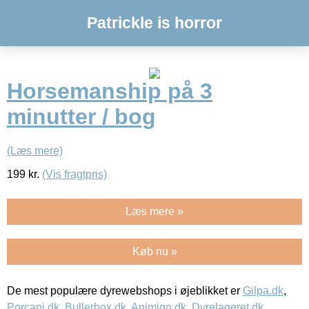
Patrickle is horror
Horsemanship på 3
minutter / bog
(Læs mere)
199
kr.
(Vis fragtpris)
Læs mere »
Køb nu »
De mest populære dyrewebshops i øjeblikket er
Gilpa.dk
,
Porcani.dk
,
Bullerbox.dk
,
Animigo.dk
,
Dyrelageret.dk
,