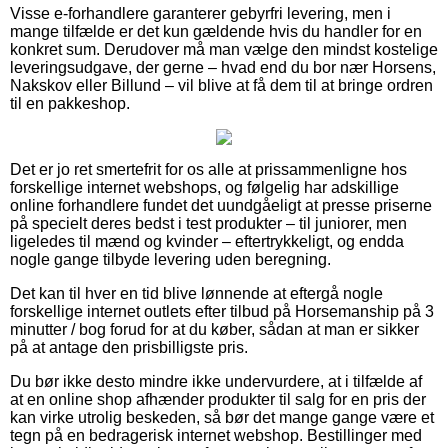
Visse e-forhandlere garanterer gebyrfri levering, men i
mange tilfælde er det kun gældende hvis du handler for en
konkret sum. Derudover må man vælge den mindst kostelige
leveringsudgave, der gerne – hvad end du bor nær Horsens,
Nakskov eller Billund – vil blive at få dem til at bringe ordren
til en pakkeshop.
Det er jo ret smertefrit for os alle at prissammenligne hos
forskellige internet webshops, og følgelig har adskillige
online forhandlere fundet det uundgåeligt at presse priserne
på specielt deres bedst i test produkter – til juniorer, men
ligeledes til mænd og kvinder – eftertrykkeligt, og endda
nogle gange tilbyde levering uden beregning.
Det kan til hver en tid blive lønnende at eftergå nogle
forskellige internet outlets efter tilbud på Horsemanship på 3
minutter / bog forud for at du køber, sådan at man er sikker
på at antage den prisbilligste pris.
Du bør ikke desto mindre ikke undervurdere, at i tilfælde af
at en online shop afhænder produkter til salg for en pris der
kan virke utrolig beskeden, så bør det mange gange være et
tegn på en bedragerisk internet webshop. Bestillinger med