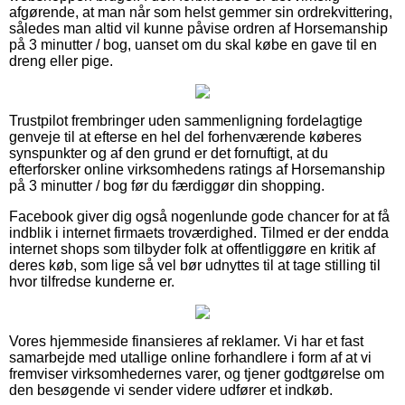
afgørende, at man når som helst gemmer sin ordrekvittering,
således man altid vil kunne påvise ordren af Horsemanship
på 3 minutter / bog, uanset om du skal købe en gave til en
dreng eller pige.
Trustpilot frembringer uden sammenligning fordelagtige
genveje til at efterse en hel del forhenværende køberes
synspunkter og af den grund er det fornuftigt, at du
efterforsker online virksomhedens ratings af Horsemanship
på 3 minutter / bog før du færdiggør din shopping.
Facebook giver dig også nogenlunde gode chancer for at få
indblik i internet firmaets troværdighed. Tilmed er der endda
internet shops som tilbyder folk at offentliggøre en kritik af
deres køb, som lige så vel bør udnyttes til at tage stilling til
hvor tilfredse kunderne er.
Vores hjemmeside finansieres af reklamer. Vi har et fast
samarbejde med utallige online forhandlere i form af at vi
fremviser virksomhedernes varer, og tjener godtgørelse om
den besøgende vi sender videre udfører et indkøb.