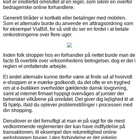
kort er imidlertid omsluttet af en regel, som sikrer en overfor
bedrageriske online forhandlere.
Generelt tilråder vi kortkøb eller betalinger med mobilen.
Som et alternativ burde du anvende en afdragsordning som
for eksempel ViaBill, for så vidt du ser en fordel i at betale
omkostningerne over flere uger.
Inden folk shopper hos en forhandler på nettet burde man de
facto få overblik over virksomhedens betingelser, dog er det i
reglen et omfattende arbejde.
Et andet alternativ kunne derfor være at finde ud af hvorvidt
e-shoppen er e-mærke godkendt, da det ofte er en tryghed
om at e-butikken overholder gældende dansk lovgivning,
samt at internet firmaet hyppigt overvåges af jurister der
behersker vilkårene på området. Det giver dig lejlighed til at
få hjælp, ifald du oplever problemstillinger i processen med
din shopping.
Derudover er det fornuftigt at man er på vagt for de mest
vedkommende reglementer der kan have indflydelse på
transaktionen, til eksempel den returrettighed online
webshoppen bruger. I den forbindelse er det virkelig