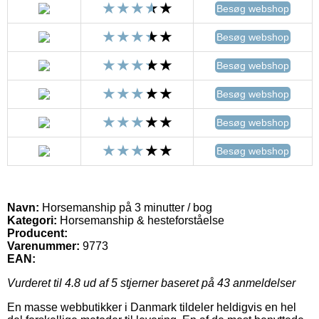
Besøg webshop
Besøg webshop
Besøg webshop
Besøg webshop
Besøg webshop
Besøg webshop
Navn:
Horsemanship på 3 minutter / bog
Kategori:
Horsemanship & hesteforståelse
Producent:
Varenummer:
9773
EAN:
Vurderet til
4.8
ud af 5 stjerner baseret på
43
anmeldelser
En masse webbutikker i Danmark tildeler heldigvis en hel