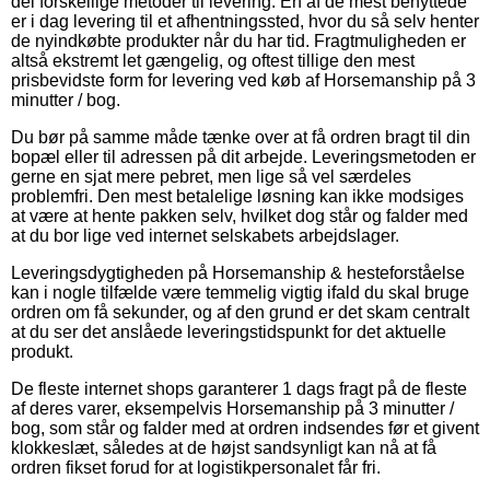
del forskellige metoder til levering. En af de mest benyttede
er i dag levering til et afhentningssted, hvor du så selv henter
de nyindkøbte produkter når du har tid. Fragtmuligheden er
altså ekstremt let gængelig, og oftest tillige den mest
prisbevidste form for levering ved køb af Horsemanship på 3
minutter / bog.
Du bør på samme måde tænke over at få ordren bragt til din
bopæl eller til adressen på dit arbejde. Leveringsmetoden er
gerne en sjat mere pebret, men lige så vel særdeles
problemfri. Den mest betalelige løsning kan ikke modsiges
at være at hente pakken selv, hvilket dog står og falder med
at du bor lige ved internet selskabets arbejdslager.
Leveringsdygtigheden på Horsemanship & hesteforståelse
kan i nogle tilfælde være temmelig vigtig ifald du skal bruge
ordren om få sekunder, og af den grund er det skam centralt
at du ser det anslåede leveringstidspunkt for det aktuelle
produkt.
De fleste internet shops garanterer 1 dags fragt på de fleste
af deres varer, eksempelvis Horsemanship på 3 minutter /
bog, som står og falder med at ordren indsendes før et givent
klokkeslæt, således at de højst sandsynligt kan nå at få
ordren fikset forud for at logistikpersonalet får fri.