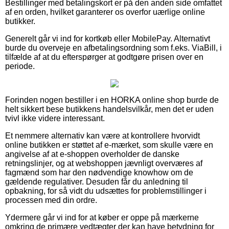
Bestillinger med betalingskort er på den anden side omfattet
af en orden, hvilket garanterer os overfor uærlige online
butikker.
Generelt går vi ind for kortkøb eller MobilePay. Alternativt
burde du overveje en afbetalingsordning som f.eks. ViaBill, i
tilfælde af at du efterspørger at godtgøre prisen over en
periode.
Forinden nogen bestiller i en HORKA online shop burde de
helt sikkert bese butikkens handelsvilkår, men det er uden
tvivl ikke videre interessant.
Et nemmere alternativ kan være at kontrollere hvorvidt
online butikken er støttet af e-mærket, som skulle være en
angivelse af at e-shoppen overholder de danske
retningslinjer, og at webshoppen jævnligt overværes af
fagmænd som har den nødvendige knowhow om de
gældende regulativer. Desuden får du anledning til
opbakning, for så vidt du udsættes for problemstillinger i
processen med din ordre.
Ydermere går vi ind for at køber er oppe på mærkerne
omkring de primære vedtægter der kan have betydning for