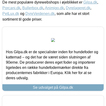
De mest populære dyrewebshops i øjeblikket er
Gilpa.dk
,
Porcani.dk
,
Bullerbox.dk
,
Animigo.dk
,
Dyrelageret.dk
,
PetLux.dk
og
DyreVerdenen.dk
, som alle har et stort
sortiment til gode priser.
Hos Gilpa.dk er de specialister inden for hundefoder og
kattemad – og det har de været siden slutningen af
90erne. De producerer deres eget foder og importerer
ligeledes en række hundefodermærker direkte fra
producenternes fabrikker i Europa. Klik her for at se
deres udvalg.
Se udvalget på Gilpa.dk