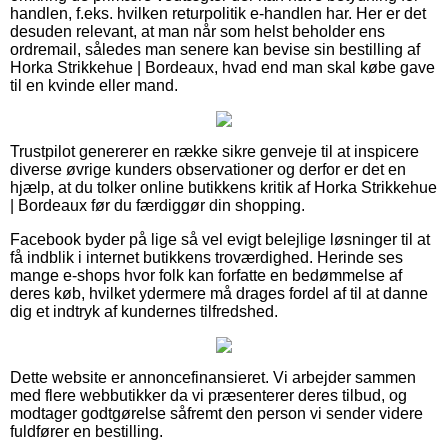
handlen, f.eks. hvilken returpolitik e-handlen har. Her er det
desuden relevant, at man når som helst beholder ens
ordremail, således man senere kan bevise sin bestilling af
Horka Strikkehue | Bordeaux, hvad end man skal købe gave
til en kvinde eller mand.
Trustpilot genererer en række sikre genveje til at inspicere
diverse øvrige kunders observationer og derfor er det en
hjælp, at du tolker online butikkens kritik af Horka Strikkehue
| Bordeaux før du færdiggør din shopping.
Facebook byder på lige så vel evigt belejlige løsninger til at
få indblik i internet butikkens troværdighed. Herinde ses
mange e-shops hvor folk kan forfatte en bedømmelse af
deres køb, hvilket ydermere må drages fordel af til at danne
dig et indtryk af kundernes tilfredshed.
Dette website er annoncefinansieret. Vi arbejder sammen
med flere webbutikker da vi præsenterer deres tilbud, og
modtager godtgørelse såfremt den person vi sender videre
fuldfører en bestilling.