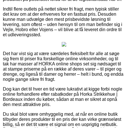
Indtil flere outlets på nettet sikrer fri fragt, men typisk stiller
det krav om at der erhverves for en fastsat pris. Desuden
kunne man udvælge den mest prisbevidste løsning til
levering, som oftest – uden hensyn til om man befinder sig i
Vejle, Hobro eller Vojens – vil blive at få leveret din ordre til
et udleveringssted.
Det har vist sig at være særdeles fleksibelt for alle at søge
sig frem til priser fra forskellige online virksomheder, og til
tak har masser af HORKA online shops set sig nødsaget til
at stampe priserne på en række af deres varer – til piger og
drenge, og ligeså til damer og herrer – helt i bund, og endda
nogle gange sikre fri fragt.
Dog kan det til hver en tid være lukrativt at kigge forbi nogle
online forhandlere efter rabatkoder på Horka Strikkehue |
Bordeaux inden du køber, sådan at man er sikret at opnå
den mest attraktive pris.
Du skal blot være omhyggelig med, at når en online butik
tilbyder deres produkter til en pris der kan virke grænseløst
billig, så er det tit være et signal om en uoprigtig netbutik.