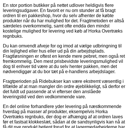
En stor portion butikker på nettet udlover heldigvis flere
leveringsudgaver. En favorit er nu om stunder at få bragt
ordren til en pakkeshop, hvor du selv afhenter de købte
produkter når du har mulighed for det. Fragtmetoden er altså
særdeles overkommelig, samt ofte endda den mindst
kostelige mulighed for levering ved køb af Horka Overtræks
regnbuks.
Du kan omvendt afveje for og imod at vælge udbringning til
din lejlighed eller hus eller ud på din arbejdsplads.
Fragtløsningen er oftest en kende mere pebret, men også ret
fremkommelig. Den mest prisbevidste leveringsmulighed vil
dog til enhver tid være at du selv henter pakken, men det
nødvendiggør at du bor tæt på e-handlens arbejdslager.
Fragtperioden på Ridebukser kan være ekstremt væsentlig i
tilfælde af at man mangler din ordre øjeblikkeligt, så derfor er
det fuldt ud passende at vi efterser den anslåede
leveringstid ved den vedkommende vare.
En del online forhandlere yder levering på næstkommende
hverdag på masser af produkter, eksempelvis Horka
Overtræks regnbuks, der dog er afhængig af at ordren laves
før et fastsat klokkeslæt, sådan at de sandsynligvis kan nå at
få dit nye produkt betjent forud for at lagermedarbejderne har