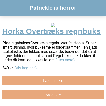
Patrickle is horror
Horka Overtræks regnbuks
Ride regnbukserOvertræks regnbukser fra Horka. Super
smart løsning, hvor bukserne er foldet sammen i en slags
bæltetaske, der lukkes med spænde, begynder det så at
regne, folder du let buksen ud.Regnbukserne dækker til
under dit knæ, og lukkes let om
(Læs mere)
349
kr.
(Vis fragtpris)
Læs mere »
Køb nu »