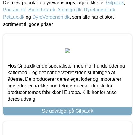
De mest populære dyrewebshops i øjeblikket er
Gilpa.dk
,
Porcani.dk
,
Bullerbox.dk
,
Animigo.dk
,
Dyrelageret.dk
,
PetLux.dk
og
DyreVerdenen.dk
, som alle har et stort
sortiment til gode priser.
Hos Gilpa.dk er de specialister inden for hundefoder og
kattemad – og det har de været siden slutningen af
90erne. De producerer deres eget foder og importerer
ligeledes en række hundefodermærker direkte fra
producenternes fabrikker i Europa. Klik her for at se
deres udvalg.
Se udvalget på Gilpa.dk