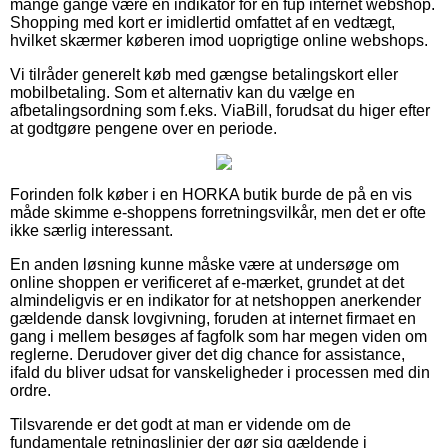
mange gange være en indikator for en fup internet webshop.
Shopping med kort er imidlertid omfattet af en vedtægt,
hvilket skærmer køberen imod uoprigtige online webshops.
Vi tilråder generelt køb med gængse betalingskort eller
mobilbetaling. Som et alternativ kan du vælge en
afbetalingsordning som f.eks. ViaBill, forudsat du higer efter
at godtgøre pengene over en periode.
Forinden folk køber i en HORKA butik burde de på en vis
måde skimme e-shoppens forretningsvilkår, men det er ofte
ikke særlig interessant.
En anden løsning kunne måske være at undersøge om
online shoppen er verificeret af e-mærket, grundet at det
almindeligvis er en indikator for at netshoppen anerkender
gældende dansk lovgivning, foruden at internet firmaet en
gang i mellem besøges af fagfolk som har megen viden om
reglerne. Derudover giver det dig chance for assistance,
ifald du bliver udsat for vanskeligheder i processen med din
ordre.
Tilsvarende er det godt at man er vidende om de
fundamentale retningslinjer der gør sig gældende i