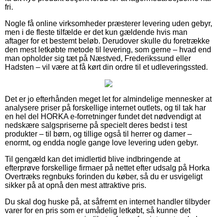
fri.
Nogle få online virksomheder præsterer levering uden gebyr,
men i de fleste tilfælde er det kun gældende hvis man
aftager for et bestemt beløb. Derudover skulle du foretrække
den mest letkøbte metode til levering, som gerne – hvad end
man opholder sig tæt på Næstved, Frederikssund eller
Hadsten – vil være at få kørt din ordre til et udleveringssted.
Det er jo efterhånden meget let for almindelige mennesker at
analysere priser på forskellige internet outlets, og til tak har
en hel del HORKA e-forretninger fundet det nødvendigt at
nedskære salgspriserne på specielt deres bedst i test
produkter – til børn, og tillige også til herrer og damer –
enormt, og endda nogle gange love levering uden gebyr.
Til gengæld kan det imidlertid blive indbringende at
efterprøve forskellige firmaer på nettet efter udsalg på Horka
Overtræks regnbuks forinden du køber, så du er usvigeligt
sikker på at opnå den mest attraktive pris.
Du skal dog huske på, at såfremt en internet handler tilbyder
varer for en pris som er umådelig letkøbt, så kunne det