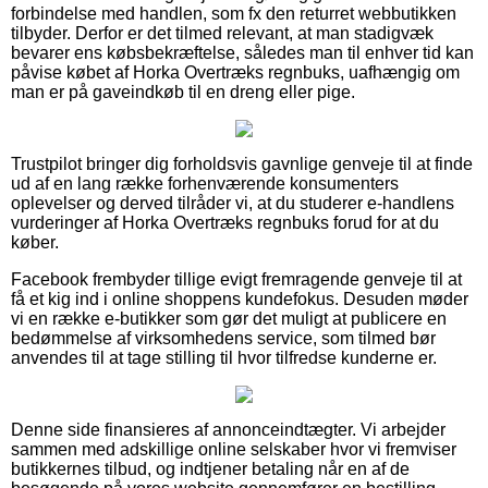
forbindelse med handlen, som fx den returret webbutikken
tilbyder. Derfor er det tilmed relevant, at man stadigvæk
bevarer ens købsbekræftelse, således man til enhver tid kan
påvise købet af Horka Overtræks regnbuks, uafhængig om
man er på gaveindkøb til en dreng eller pige.
Trustpilot bringer dig forholdsvis gavnlige genveje til at finde
ud af en lang række forhenværende konsumenters
oplevelser og derved tilråder vi, at du studerer e-handlens
vurderinger af Horka Overtræks regnbuks forud for at du
køber.
Facebook frembyder tillige evigt fremragende genveje til at
få et kig ind i online shoppens kundefokus. Desuden møder
vi en række e-butikker som gør det muligt at publicere en
bedømmelse af virksomhedens service, som tilmed bør
anvendes til at tage stilling til hvor tilfredse kunderne er.
Denne side finansieres af annonceindtægter. Vi arbejder
sammen med adskillige online selskaber hvor vi fremviser
butikkernes tilbud, og indtjener betaling når en af de