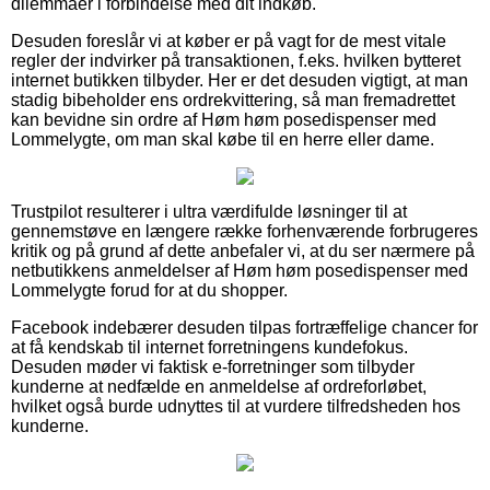
dilemmaer i forbindelse med dit indkøb.
Desuden foreslår vi at køber er på vagt for de mest vitale
regler der indvirker på transaktionen, f.eks. hvilken bytteret
internet butikken tilbyder. Her er det desuden vigtigt, at man
stadig bibeholder ens ordrekvittering, så man fremadrettet
kan bevidne sin ordre af Høm høm posedispenser med
Lommelygte, om man skal købe til en herre eller dame.
Trustpilot resulterer i ultra værdifulde løsninger til at
gennemstøve en længere række forhenværende forbrugeres
kritik og på grund af dette anbefaler vi, at du ser nærmere på
netbutikkens anmeldelser af Høm høm posedispenser med
Lommelygte forud for at du shopper.
Facebook indebærer desuden tilpas fortræffelige chancer for
at få kendskab til internet forretningens kundefokus.
Desuden møder vi faktisk e-forretninger som tilbyder
kunderne at nedfælde en anmeldelse af ordreforløbet,
hvilket også burde udnyttes til at vurdere tilfredsheden hos
kunderne.