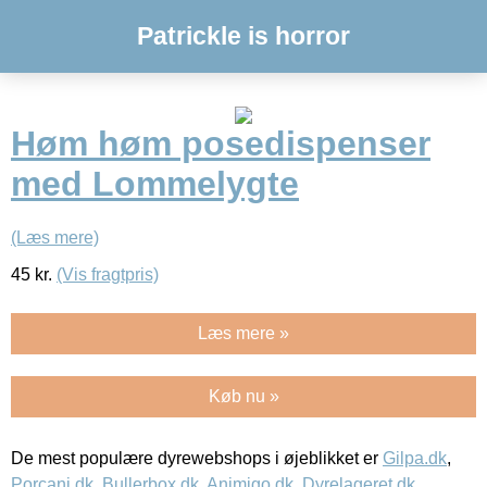
Patrickle is horror
Høm høm posedispenser
med Lommelygte
(Læs mere)
45
kr.
(Vis fragtpris)
Læs mere »
Køb nu »
De mest populære dyrewebshops i øjeblikket er
Gilpa.dk
,
Porcani.dk
,
Bullerbox.dk
,
Animigo.dk
,
Dyrelageret.dk
,