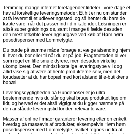
Temmelig mange internet foretagender tildeler i vore dage et
hav af forskellige leveringsmetoder. Et hit er nu om stunder
at få leveret til et udleveringssted, og så henter du bare de
købte varer når det passer ind i din kalender. Løsningen er
altså super gnidningsløs, samt i mange tilfælde desuden
den mest letkøbte leveringsudgave ved køb af Høm høm
posedispenser med Lommelygte.
Du burde på samme måde forsøge at vælge afsending hjem
til hvor du bor eller til når du er på job. Fragtmetoden bliver
som regel en lille smule dyrere, men desuden virkelig
ukompliceret. Den mindst kostelige leveringstype vil dog
altid vise sig at være at hente produkterne selv, men det
forudsætter at du har bopæl med kort afstand til e-butikkens
bopæl.
Leveringsdygtigheden på Hundeposer er jo ultra
bestemmende hvis du står og skal bruge produktet lige om
lidt, og herved er det altså vigtigt at du kigger nærmere på
den anslåede leveringstid for den relevante vare.
Masser af online firmaer garanterer levering efter en enkelt
hverdag på massevis af produkter, eksempelvis Høm høm
posedispenser med Lommelygte, hvilket regnes ud fra at