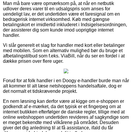
Man må bare være opmærksom på, at når en netbutik
udlover deres varer til en udsalgspris som anses for
uendeligt lav, er det undertiden være et faresignal om en
bedragerisk internet virksomhed. Køb med gængse
betalingskort er imidlertid inkluderet i Indsigelsesordningen,
der assisterer dig som kunde imod uoprigtige internet
handler.
Vi slår generelt et slag for handler med kort eller betalinger
med mobilen. Som en alternativ mulighed bør du bruge et
afbetalingstilbud som f.eks. ViaBill, når du ser en fordel i at
dække prisen over flere uger.
Forud for at folk handler i en Doogy e-handler burde man når
alt kommer til alt læse netshoppens handelsaftale, dog er
det normalt et tidskrævende projekt.
En nem løsning kan derfor være at kigge om e-shoppen er
godkendt af e-mærket, da det typisk er et fingerpeg om at
internet butikken efterfølger de danske regler, tillige med at
online webshoppen undertiden revideres af sagkyndige som
er meget bekendte med vilkårene på området. Desuden
giver det dig anledning til at få assistance, ifald du får