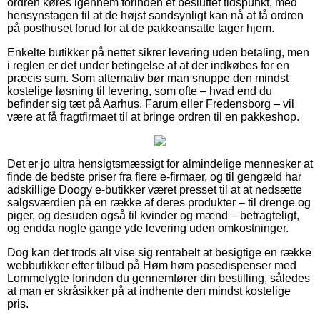
ordren køres igennem forinden et besluttet tidspunkt, med
hensynstagen til at de højst sandsynligt kan nå at få ordren
på posthuset forud for at de pakkeansatte tager hjem.
Enkelte butikker på nettet sikrer levering uden betaling, men
i reglen er det under betingelse af at der indkøbes for en
præcis sum. Som alternativ bør man snuppe den mindst
kostelige løsning til levering, som ofte – hvad end du
befinder sig tæt på Aarhus, Farum eller Fredensborg – vil
være at få fragtfirmaet til at bringe ordren til en pakkeshop.
Det er jo ultra hensigtsmæssigt for almindelige mennesker at
finde de bedste priser fra flere e-firmaer, og til gengæld har
adskillige Doogy e-butikker været presset til at at nedsætte
salgsværdien på en række af deres produkter – til drenge og
piger, og desuden også til kvinder og mænd – betragteligt,
og endda nogle gange yde levering uden omkostninger.
Dog kan det trods alt vise sig rentabelt at besigtige en række
webbutikker efter tilbud på Høm høm posedispenser med
Lommelygte forinden du gennemfører din bestilling, således
at man er skråsikker på at indhente den mindst kostelige
pris.