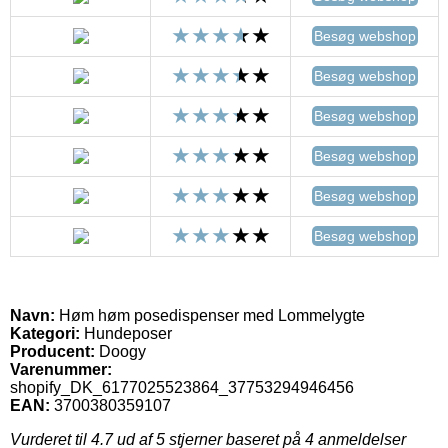
Besøg webshop
Besøg webshop
Besøg webshop
Besøg webshop
Besøg webshop
Besøg webshop
Navn:
Høm høm posedispenser med Lommelygte
Kategori:
Hundeposer
Producent:
Doogy
Varenummer:
shopify_DK_6177025523864_37753294946456
EAN:
3700380359107
Vurderet til
4.7
ud af 5 stjerner baseret på
4
anmeldelser