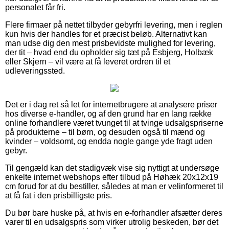
personalet får fri.
Flere firmaer på nettet tilbyder gebyrfri levering, men i reglen
kun hvis der handles for et præcist beløb. Alternativt kan
man udse dig den mest prisbevidste mulighed for levering,
der tit – hvad end du opholder sig tæt på Esbjerg, Holbæk
eller Skjern – vil være at få leveret ordren til et
udleveringssted.
Det er i dag ret så let for internetbrugere at analysere priser
hos diverse e-handler, og af den grund har en lang række
online forhandlere været tvunget til at tvinge udsalgspriserne
på produkterne – til børn, og desuden også til mænd og
kvinder – voldsomt, og endda nogle gange yde fragt uden
gebyr.
Til gengæld kan det stadigvæk vise sig nyttigt at undersøge
enkelte internet webshops efter tilbud på Høhæk 20x12x19
cm forud for at du bestiller, således at man er velinformeret til
at få fat i den prisbilligste pris.
Du bør bare huske på, at hvis en e-forhandler afsætter deres
varer til en udsalgspris som virker utrolig beskeden, bør det