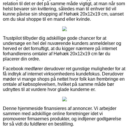
relation til det er det på samme måde vigtigt, at man når som
helst bevarer sin kvittering, således man til enhver tid vil
kunne påvise sin shopping af Høhæk 20x12x19 cm, uanset
om du skal shoppe til en mand eller kvinde.
Trustpilot tilbyder dig adskillige gode chancer for at
undersøge en hel del nuværende kunders anmeldelser og
herved er det fornuftigt, at du kigger nærmere på internet
forhandlerens omtaler af Høhæk 20x12x19 cm før du
placerer din ordre.
Facebook medfører derudover ret gunstige muligheder for at
få indtryk af internet virksomhedens kundefokus. Derudover
møder vi mange shops på nettet hvor folk kan frembringe en
omtale af købsoplevelsen, hvilket på samme måde bør
udnyttes til at vurdere hvor glade kunderne er.
Denne hjemmeside finansieres af annoncer. Vi arbejder
sammen med adskillige online forretninger idet vi
promoverer firmaernes produkter, og indtjener godtgørelse
for så vidt du fuldfører en bestilling.