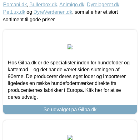
Porcani.dk
,
Bullerbox.dk
,
Animigo.dk
,
Dyrelageret.dk
,
PetLux.dk
og
DyreVerdenen.dk
, som alle har et stort
sortiment til gode priser.
Hos Gilpa.dk er de specialister inden for hundefoder og
kattemad – og det har de været siden slutningen af
90erne. De producerer deres eget foder og importerer
ligeledes en række hundefodermærker direkte fra
producenternes fabrikker i Europa. Klik her for at se
deres udvalg.
Se udvalget på Gilpa.dk