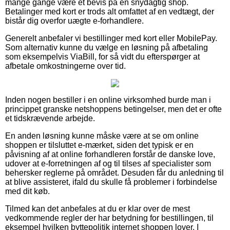
mange gange være et bevis på en snydagtig shop.
Betalinger med kort er trods alt omfattet af en vedtægt, der
bistår dig overfor uægte e-forhandlere.
Generelt anbefaler vi bestillinger med kort eller MobilePay.
Som alternativ kunne du vælge en løsning på afbetaling
som eksempelvis ViaBill, for så vidt du efterspørger at
afbetale omkostningerne over tid.
Inden nogen bestiller i en online virksomhed burde man i
princippet granske netshoppens betingelser, men det er ofte
et tidskrævende arbejde.
En anden løsning kunne måske være at se om online
shoppen er tilsluttet e-mærket, siden det typisk er en
påvisning af at online forhandleren forstår de danske love,
udover at e-forretningen af og til tilses af specialister som
behersker reglerne på området. Desuden får du anledning til
at blive assisteret, ifald du skulle få problemer i forbindelse
med dit køb.
Tilmed kan det anbefales at du er klar over de mest
vedkommende regler der har betydning for bestillingen, til
eksempel hvilken byttepolitik internet shoppen lover. I