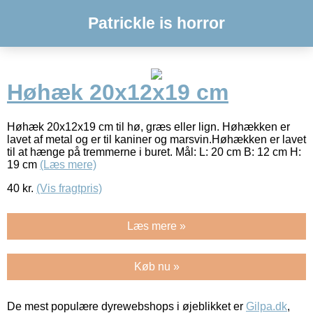
Patrickle is horror
Høhæk 20x12x19 cm
Høhæk 20x12x19 cm til hø, græs eller lign. Høhækken er
lavet af metal og er til kaniner og marsvin.Høhækken er lavet
til at hænge på tremmerne i buret. Mål: L: 20 cm B: 12 cm H:
19 cm
(Læs mere)
40
kr.
(Vis fragtpris)
Læs mere »
Køb nu »
De mest populære dyrewebshops i øjeblikket er
Gilpa.dk
,