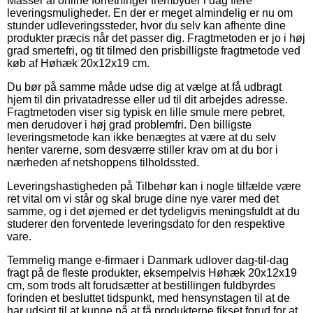
Masser af online forretninger frembyder i dag flere
leveringsmuligheder. En der er meget almindelig er nu om
stunder udleveringssteder, hvor du selv kan afhente dine
produkter præcis når det passer dig. Fragtmetoden er jo i høj
grad smertefri, og tit tilmed den prisbilligste fragtmetode ved
køb af Høhæk 20x12x19 cm.
Du bør på samme måde udse dig at vælge at få udbragt
hjem til din privatadresse eller ud til dit arbejdes adresse.
Fragtmetoden viser sig typisk en lille smule mere pebret,
men derudover i høj grad problemfri. Den billigste
leveringsmetode kan ikke benægtes at være at du selv
henter varerne, som desværre stiller krav om at du bor i
nærheden af netshoppens tilholdssted.
Leveringshastigheden på Tilbehør kan i nogle tilfælde være
ret vital om vi står og skal bruge dine nye varer med det
samme, og i det øjemed er det tydeligvis meningsfuldt at du
studerer den forventede leveringsdato for den respektive
vare.
Temmelig mange e-firmaer i Danmark udlover dag-til-dag
fragt på de fleste produkter, eksempelvis Høhæk 20x12x19
cm, som trods alt forudsætter at bestillingen fuldbyrdes
forinden et besluttet tidspunkt, med hensynstagen til at de
har udsigt til at kunne nå at få produkterne fikset forud for at