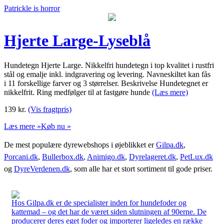
Patrickle is horror
Hjerte Large-Lyseblå
Hundetegn Hjerte Large. Nikkelfri hundetegn i top kvalitet i rustfri
stål og emalje inkl. indgravering og levering. Navneskiltet kan fås
i 11 forskellige farver og 3 størrelser. Beskrivelse Hundetegnet er
nikkelfrit. Ring medfølger til at fastgøre hunde
(Læs mere)
139
kr.
(Vis fragtpris)
Læs mere »
Køb nu »
De mest populære dyrewebshops i øjeblikket er
Gilpa.dk
,
Porcani.dk
,
Bullerbox.dk
,
Animigo.dk
,
Dyrelageret.dk
,
PetLux.dk
og
DyreVerdenen.dk
, som alle har et stort sortiment til gode priser.
Hos Gilpa.dk er de specialister inden for hundefoder og
kattemad – og det har de været siden slutningen af 90erne. De
producerer deres eget foder og importerer ligeledes en række