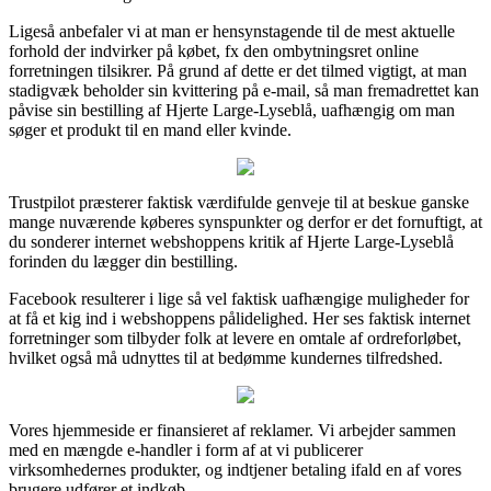
Ligeså anbefaler vi at man er hensynstagende til de mest aktuelle
forhold der indvirker på købet, fx den ombytningsret online
forretningen tilsikrer. På grund af dette er det tilmed vigtigt, at man
stadigvæk beholder sin kvittering på e-mail, så man fremadrettet kan
påvise sin bestilling af Hjerte Large-Lyseblå, uafhængig om man
søger et produkt til en mand eller kvinde.
Trustpilot præsterer faktisk værdifulde genveje til at beskue ganske
mange nuværende køberes synspunkter og derfor er det fornuftigt, at
du sonderer internet webshoppens kritik af Hjerte Large-Lyseblå
forinden du lægger din bestilling.
Facebook resulterer i lige så vel faktisk uafhængige muligheder for
at få et kig ind i webshoppens pålidelighed. Her ses faktisk internet
forretninger som tilbyder folk at levere en omtale af ordreforløbet,
hvilket også må udnyttes til at bedømme kundernes tilfredshed.
Vores hjemmeside er finansieret af reklamer. Vi arbejder sammen
med en mængde e-handler i form af at vi publicerer
virksomhedernes produkter, og indtjener betaling ifald en af vores
brugere udfører et indkøb.