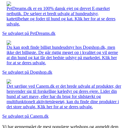
PetDreams.dk er en 100% dansk ejet og drevet E-mærket
netbutik. De sælger et bredt udvalg af hundeudstyr,
kattetilbehør og foder til hund og kat. Klik her for at se deres
udvalg.
Se udvalget på PetDreams.dk
Du kan godt finde billigt hundeudstyr hos Dogshop.dk, men
ikke det billigste. De går rigtig meget op i kvalitet og vil gerne
at din hund og kat får det bedste udstyr på markedet. Klik her
for at se deres udvalg.
Se udvalget på Dogshop.dk
Det særlige ved Canem.dk er det brede udvalg af produkter, der
henvender sig til forskellige kæledyr og deres ejere. Lider din
hund af sart mave, eller har du brug for slidstærkt og
multifunktionelt aktivitetslegetøj, kan du finde dine produkter i
det store udvalg. Klik her for at se deres udvalg.
Se udvalget på Canem.dk
Vi har gennemgået de mest populære webshops og anmeldt dem