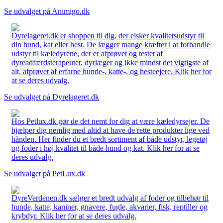
Se udvalget på Animigo.dk
Dyrelageret.dk er shoppen til dig, der elsker kvalitetsudstyr til
din hund, kat eller hest. De lægger mange kræfter i at forhandle
udstyr til kæledyrene, der er afprøvet og testet af
dyreadfærdsterapeuter, dyrlæger og ikke mindst det vigtigste af
alt, afprøvet af erfarne hunde-, katte-, og hesteejere. Klik her for
at se deres udvalg.
Se udvalget på Dyrelageret.dk
Hos Petlux.dk gør de det nemt for dig at være kæledyrsejer. De
hjælper dig nemlig med altid at have de rette produkter lige ved
hånden. Her finder du et bredt sortiment af både udstyr, legetøj
og foder i høj kvalitet til både hund og kat. Klik her for at se
deres udvalg.
Se udvalget på PetLux.dk
DyreVerdenen.dk sælger et bredt udvalg af foder og tilbehør til
hunde, katte, kaniner, gnavere, fugle, akvarier, fisk, reptiller og
krybdyr. Klik her for at se deres udvalg.