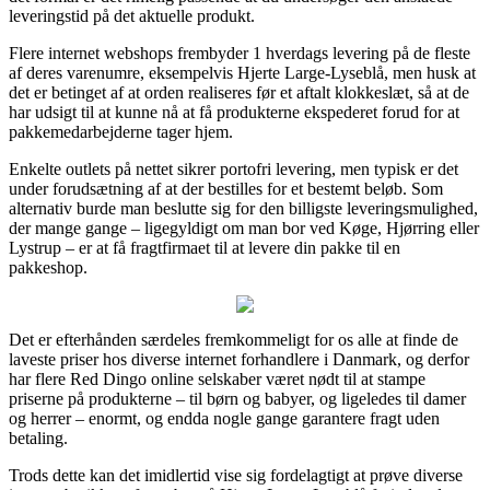
leveringstid på det aktuelle produkt.
Flere internet webshops frembyder 1 hverdags levering på de fleste
af deres varenumre, eksempelvis Hjerte Large-Lyseblå, men husk at
det er betinget af at orden realiseres før et aftalt klokkeslæt, så at de
har udsigt til at kunne nå at få produkterne ekspederet forud for at
pakkemedarbejderne tager hjem.
Enkelte outlets på nettet sikrer portofri levering, men typisk er det
under forudsætning af at der bestilles for et bestemt beløb. Som
alternativ burde man beslutte sig for den billigste leveringsmulighed,
der mange gange – ligegyldigt om man bor ved Køge, Hjørring eller
Lystrup – er at få fragtfirmaet til at levere din pakke til en
pakkeshop.
Det er efterhånden særdeles fremkommeligt for os alle at finde de
laveste priser hos diverse internet forhandlere i Danmark, og derfor
har flere Red Dingo online selskaber været nødt til at stampe
priserne på produkterne – til børn og babyer, og ligeledes til damer
og herrer – enormt, og endda nogle gange garantere fragt uden
betaling.
Trods dette kan det imidlertid vise sig fordelagtigt at prøve diverse