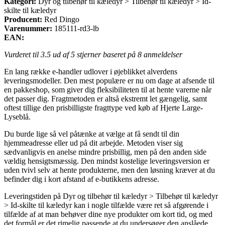
Kategori:
Dyr og tilbehør til kæledyr > Tilbehør til kæledyr > Id-
skilte til kæledyr
Producent:
Red Dingo
Varenummer:
185111-rd3-lb
EAN:
Vurderet til
3.5
ud af 5 stjerner baseret på
8
anmeldelser
En lang række e-handler udlover i øjeblikket alverdens
leveringsmodeller. Den mest populære er nu om dage at afsende til
en pakkeshop, som giver dig fleksibiliteten til at hente varerne når
det passer dig. Fragtmetoden er altså ekstremt let gængelig, samt
oftest tillige den prisbilligste fragttype ved køb af Hjerte Large-
Lyseblå.
Du burde lige så vel påtænke at vælge at få sendt til din
hjemmeadresse eller ud på dit arbejde. Metoden viser sig
sædvanligvis en anelse mindre prisbillig, men på den anden side
vældig hensigtsmæssig. Den mindst kostelige leveringsversion er
uden tvivl selv at hente produkterne, men den løsning kræver at du
befinder dig i kort afstand af e-butikkens adresse.
Leveringstiden på Dyr og tilbehør til kæledyr > Tilbehør til kæledyr
> Id-skilte til kæledyr kan i nogle tilfælde være ret så afgørende i
tilfælde af at man behøver dine nye produkter om kort tid, og med
det formål er det rimelig passende at du undersøger den anslåede