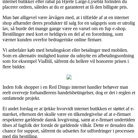
internet butikker efter rabat på Hjerte Large-Lyseblå forinden du
placerer ordren, således at du er garanteret at få den billigste pris.
Man bør alligevel være årvågen med, at i tilfælde af at en internet
shop afhænder deres produkter til salg for en salgspris som er utrolig
lav, så burde det mange gange være en varsel om en fup e-shop.
Bestillinger med kort er heldigvis en del af en forordning, som
værner kunden overfor bedrageriske online firmaer.
Vi anbefaler køb med betalingskort eller betalinger med mobilen.
Som en alternativ mulighed kunne du udnytte en afbetalingsordning
som for eksempel ViaBill, såfremt du hellere vil honorere prisen i
flere bidder.
Inden folk shopper i en Red Dingo internet handler behøver man
reelt overveje forhandlerens handelsbetingelser, dog er det i reglen et
omfattende projekt.
Et andet forslag er at tjekke hvorvidt internet butikken er støttet af e-
mærket, eftersom det skulle være en tilkendegivelse af at e-firmaet
respekterer gældende dansk lovgivning, samt at e-firmaet undertiden
tilses af fagfolk der forstår de gældende vilkår. Dette er desuden din
chance for support, såfremt du udsættes for udfordringer i processen
med din bestilling.