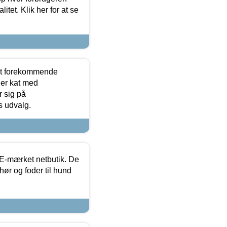
itet. Klik her for at se
est forekommende
ler kat med
r sig på
s udvalg.
E-mærket netbutik. De
hør og foder til hund