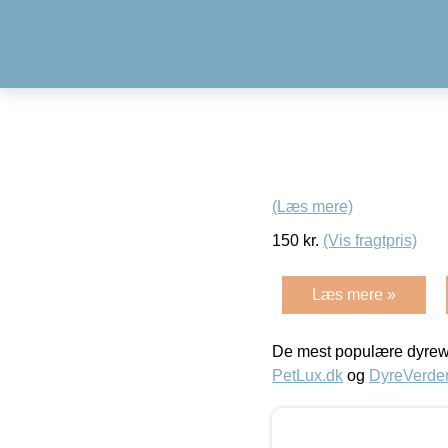
(Læs mere)
150
kr.
(Vis fragtpris)
Læs mere »
De mest populære dyrewe
PetLux.dk
og
DyreVerde