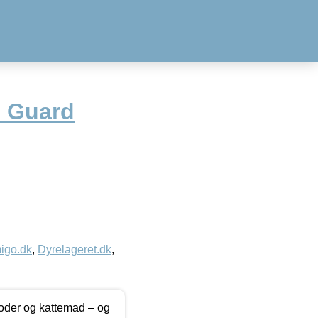
l Guard
igo.dk
,
Dyrelageret.dk
,
foder og kattemad – og