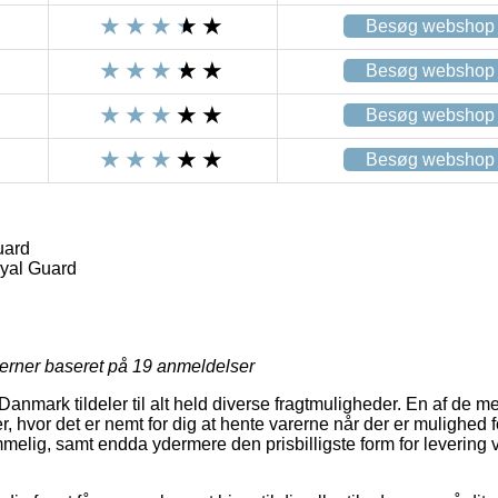
Besøg webshop
Besøg webshop
Besøg webshop
Besøg webshop
uard
yal Guard
jerner baseret på
19
anmeldelser
Danmark tildeler til alt held diverse fragtmuligheder. En af de 
, hvor det er nemt for dig at hente varerne når der er mulighed 
elig, samt endda ydermere den prisbilligste form for levering 