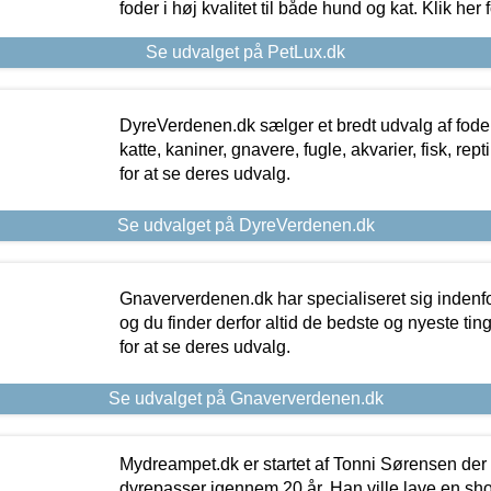
foder i høj kvalitet til både hund og kat. Klik her
Se udvalget på PetLux.dk
DyreVerdenen.dk sælger et bredt udvalg af foder 
katte, kaniner, gnavere, fugle, akvarier, fisk, repti
for at se deres udvalg.
Se udvalget på DyreVerdenen.dk
Gnaververdenen.dk har specialiseret sig indenf
og du finder derfor altid de bedste og nyeste tin
for at se deres udvalg.
Se udvalget på Gnaververdenen.dk
Mydreampet.dk er startet af Tonni Sørensen der
dyrepasser igennem 20 år. Han ville lave en sh