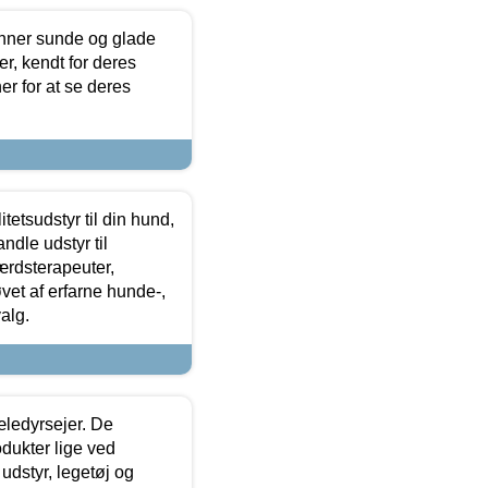
enner sunde og glade
r, kendt for deres
r for at se deres
tetsudstyr til din hund,
ndle udstyr til
ærdsterapeuter,
øvet af erfarne hunde-,
alg.
æledyrsejer. De
odukter lige ved
udstyr, legetøj og