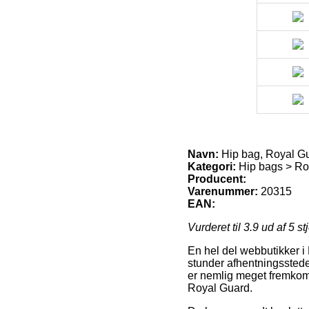
Navn:
Hip bag, Royal G
Kategori:
Hip bags > Ro
Producent:
Varenummer:
20315
EAN:
Vurderet til
3.9
ud af 5 st
En hel del webbutikker i 
stunder afhentningssteder
er nemlig meget fremkomm
Royal Guard.