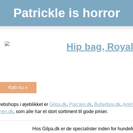
Patrickle is horror
Hip bag, Roya
Køb nu »
bshops i øjeblikket er
Gilpa.dk
,
Porcani.dk
,
Bullerbox.dk
,
Anim
nen.dk
, som alle har et stort sortiment til gode priser.
Hos Gilpa.dk er de specialister inden for hunde