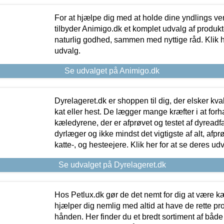
For at hjælpe dig med at holde dine yndlings v
tilbyder Animigo.dk et komplet udvalg af produkte
naturlig godhed, sammen med nyttige råd. Klik he
udvalg.
Se udvalget på Animigo.dk
Dyrelageret.dk er shoppen til dig, der elsker kvali
kat eller hest. De lægger mange kræfter i at forha
kæledyrene, der er afprøvet og testet af dyreadf
dyrlæger og ikke mindst det vigtigste af alt, afpr
katte-, og hesteejere. Klik her for at se deres udv
Se udvalget på Dyrelageret.dk
Hos Petlux.dk gør de det nemt for dig at være k
hjælper dig nemlig med altid at have de rette pr
hånden. Her finder du et bredt sortiment af både 