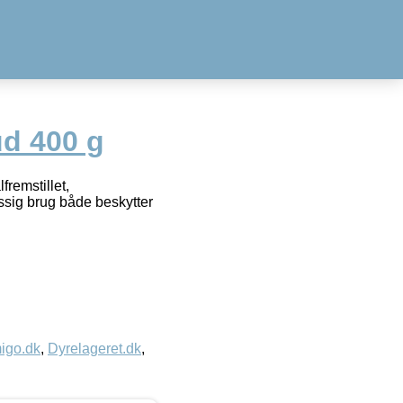
ud 400 g
fremstillet,
ssig brug både beskytter
igo.dk
,
Dyrelageret.dk
,