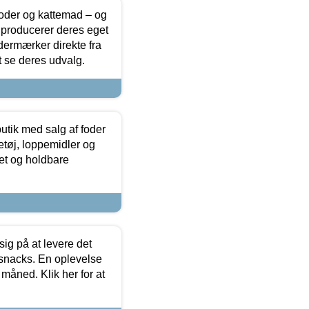
foder og kattemad – og
 producerer deres eget
dermærker direkte fra
t se deres udvalg.
utik med salg af foder
etøj, loppemidler og
tet og holdbare
sig på at levere det
 snacks. En oplevelse
 måned. Klik her for at