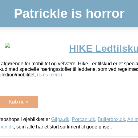
Patrickle is horror
HIKE Ledtilsk
fgørende for mobilitet og velvære. Hike Ledtilskud er et special
skud med specielle næringsstoffer til leddene, som ved regelmæ
nktion/mobilitet,
(Læs mere)
Køb nu »
bshops i øjeblikket er
Gilpa.dk
,
Porcani.dk
,
Bullerbox.dk
,
Anim
nen.dk
, som alle har et stort sortiment til gode priser.