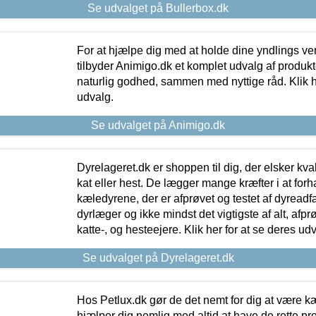
Se udvalget på Bullerbox.dk
For at hjælpe dig med at holde dine yndlings v
tilbyder Animigo.dk et komplet udvalg af produkte
naturlig godhed, sammen med nyttige råd. Klik he
udvalg.
Se udvalget på Animigo.dk
Dyrelageret.dk er shoppen til dig, der elsker kvali
kat eller hest. De lægger mange kræfter i at forha
kæledyrene, der er afprøvet og testet af dyreadf
dyrlæger og ikke mindst det vigtigste af alt, afpr
katte-, og hesteejere. Klik her for at se deres udv
Se udvalget på Dyrelageret.dk
Hos Petlux.dk gør de det nemt for dig at være k
hjælper dig nemlig med altid at have de rette pr