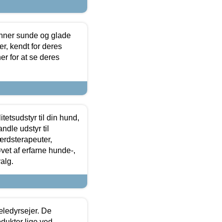
enner sunde og glade
r, kendt for deres
r for at se deres
tetsudstyr til din hund,
ndle udstyr til
ærdsterapeuter,
øvet af erfarne hunde-,
alg.
æledyrsejer. De
odukter lige ved