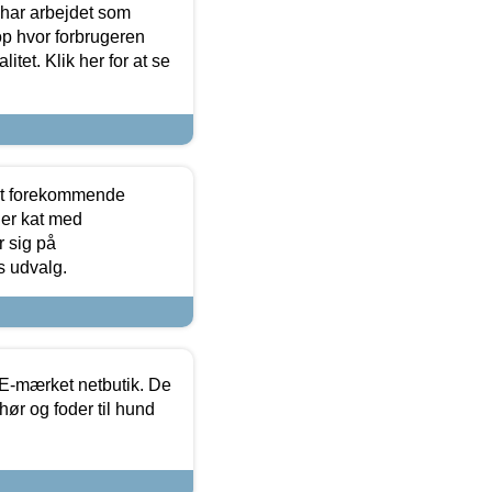
 har arbejdet som
op hvor forbrugeren
itet. Klik her for at se
est forekommende
ler kat med
r sig på
s udvalg.
E-mærket netbutik. De
hør og foder til hund