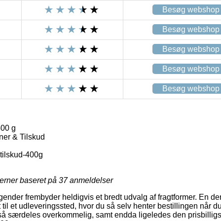
Besøg webshop
Besøg webshop
Besøg webshop
Besøg webshop
Besøg webshop
400 g
ner & Tilskud
tilskud-400g
jerner baseret på
37
anmeldelser
agender frembyder heldigvis et bredt udvalg af fragtformer. En de
til et udleveringssted, hvor du så selv henter bestillingen når du 
så særdeles overkommelig, samt endda ligeledes den prisbillig