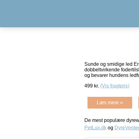
Sunde og smidige led Er a
dobbeltvirkende fodertil
og bevarer hundens ledfu
499
kr.
(Vis fragtpris)
Læs mere »
De mest populære dyrewe
PetLux.dk
og
DyreVerde