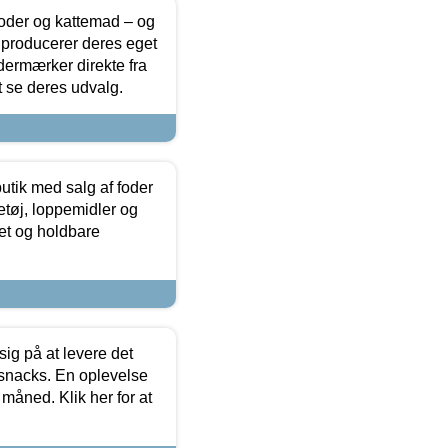
foder og kattemad – og
 producerer deres eget
dermærker direkte fra
t se deres udvalg.
utik med salg af foder
etøj, loppemidler og
tet og holdbare
sig på at levere det
 snacks. En oplevelse
 måned. Klik her for at