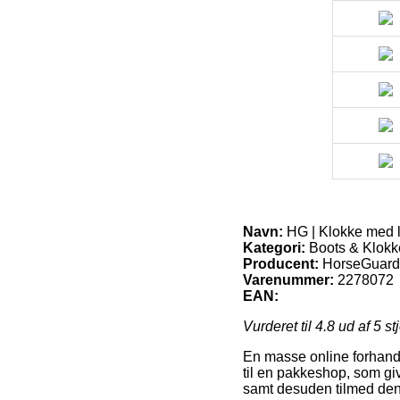
Navn:
HG | Klokke med
Kategori:
Boots & Klokk
Producent:
HorseGuard
Varenummer:
2278072
EAN:
Vurderet til
4.8
ud af 5 st
En masse online forhandl
til en pakkeshop, som giv
samt desuden tilmed den