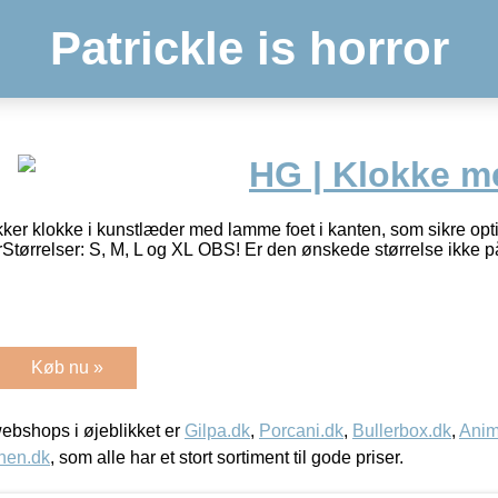
Patrickle is horror
HG | Klokke 
er klokke i kunstlæder med lamme foet i kanten, som sikre opti
rStørrelser: S, M, L og XL OBS! Er den ønskede størrelse ikke p
Køb nu »
bshops i øjeblikket er
Gilpa.dk
,
Porcani.dk
,
Bullerbox.dk
,
Anim
nen.dk
, som alle har et stort sortiment til gode priser.