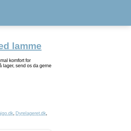
med lamme
mal komfort for
å lager, send os da gerne
igo.dk
,
Dyrelageret.dk
,