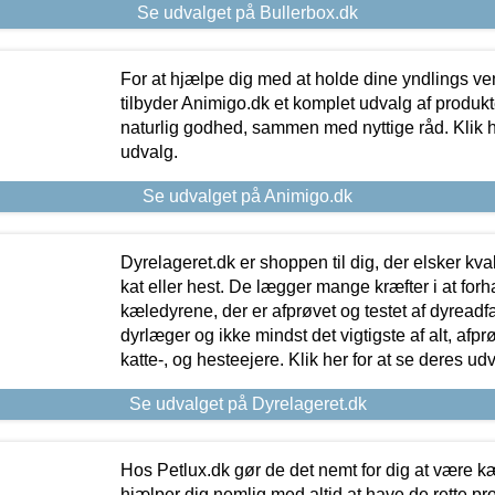
Se udvalget på Bullerbox.dk
For at hjælpe dig med at holde dine yndlings v
tilbyder Animigo.dk et komplet udvalg af produkte
naturlig godhed, sammen med nyttige råd. Klik he
udvalg.
Se udvalget på Animigo.dk
Dyrelageret.dk er shoppen til dig, der elsker kvali
kat eller hest. De lægger mange kræfter i at forha
kæledyrene, der er afprøvet og testet af dyreadf
dyrlæger og ikke mindst det vigtigste af alt, afpr
katte-, og hesteejere. Klik her for at se deres udv
Se udvalget på Dyrelageret.dk
Hos Petlux.dk gør de det nemt for dig at være k
hjælper dig nemlig med altid at have de rette pr