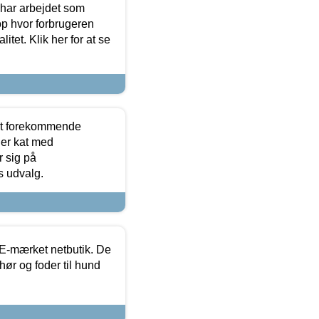
 har arbejdet som
op hvor forbrugeren
itet. Klik her for at se
est forekommende
ler kat med
r sig på
s udvalg.
E-mærket netbutik. De
hør og foder til hund