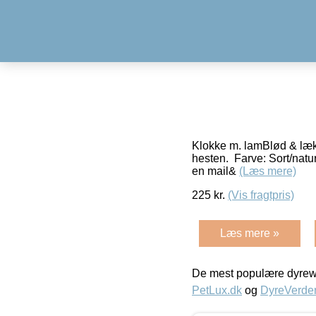
Klokke m. lamBlød & lækk
hesten. Farve: Sort/natu
en mail&
(Læs mere)
225
kr.
(Vis fragtpris)
Læs mere »
De mest populære dyrewe
PetLux.dk
og
DyreVerde