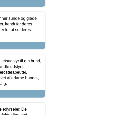
enner sunde og glade
r, kendt for deres
r for at se deres
tetsudstyr til din hund,
ndle udstyr til
ærdsterapeuter,
øvet af erfarne hunde-,
alg.
æledyrsejer. De
odukter lige ved