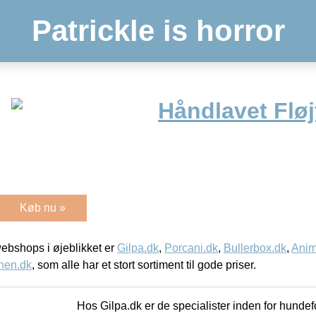
Patrickle is horror
Håndlavet Flø
Køb nu »
bshops i øjeblikket er
Gilpa.dk
,
Porcani.dk
,
Bullerbox.dk
,
Anim
nen.dk
, som alle har et stort sortiment til gode priser.
Hos Gilpa.dk er de specialister inden for hunde