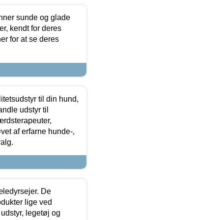
enner sunde og glade
r, kendt for deres
r for at se deres
tetsudstyr til din hund,
ndle udstyr til
ærdsterapeuter,
øvet af erfarne hunde-,
alg.
æledyrsejer. De
odukter lige ved
udstyr, legetøj og