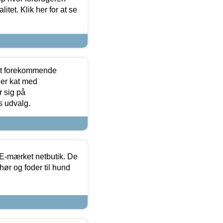
itet. Klik her for at se
est forekommende
ler kat med
r sig på
s udvalg.
E-mærket netbutik. De
hør og foder til hund