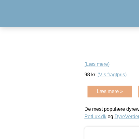
(Læs mere)
98
kr.
(Vis fragtpris)
Læs mere »
De mest populære dyrewe
PetLux.dk
og
DyreVerde