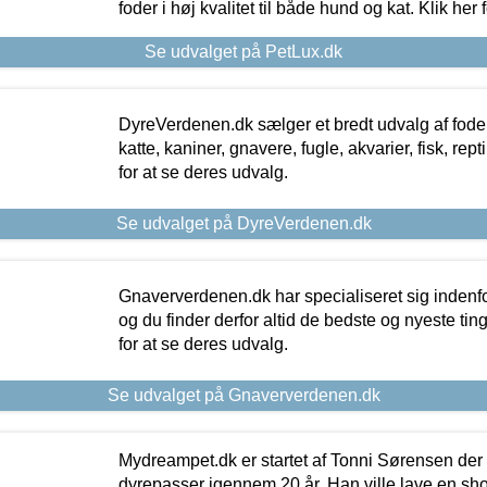
foder i høj kvalitet til både hund og kat. Klik her
Se udvalget på PetLux.dk
DyreVerdenen.dk sælger et bredt udvalg af foder 
katte, kaniner, gnavere, fugle, akvarier, fisk, repti
for at se deres udvalg.
Se udvalget på DyreVerdenen.dk
Gnaververdenen.dk har specialiseret sig indenf
og du finder derfor altid de bedste og nyeste tin
for at se deres udvalg.
Se udvalget på Gnaververdenen.dk
Mydreampet.dk er startet af Tonni Sørensen der
dyrepasser igennem 20 år. Han ville lave en sh