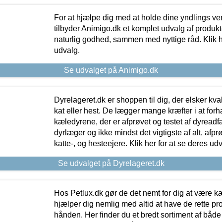
For at hjælpe dig med at holde dine yndlings v
tilbyder Animigo.dk et komplet udvalg af produkte
naturlig godhed, sammen med nyttige råd. Klik he
udvalg.
Se udvalget på Animigo.dk
Dyrelageret.dk er shoppen til dig, der elsker kvali
kat eller hest. De lægger mange kræfter i at forha
kæledyrene, der er afprøvet og testet af dyreadf
dyrlæger og ikke mindst det vigtigste af alt, afpr
katte-, og hesteejere. Klik her for at se deres udv
Se udvalget på Dyrelageret.dk
Hos Petlux.dk gør de det nemt for dig at være k
hjælper dig nemlig med altid at have de rette pr
hånden. Her finder du et bredt sortiment af både 