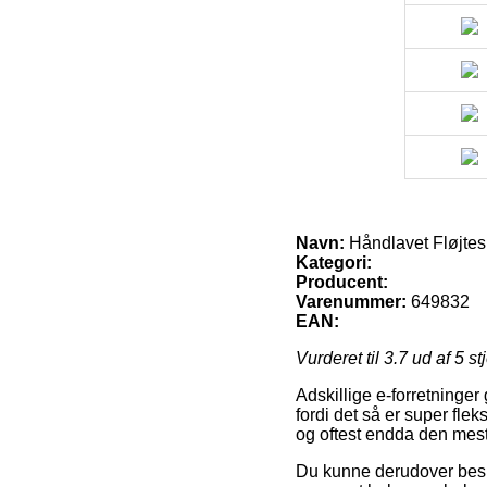
Navn:
Håndlavet Fløjtes
Kategori:
Producent:
Varenummer:
649832
EAN:
Vurderet til
3.7
ud af 5 st
Adskillige e-forretninge
fordi det så er super fle
og oftest endda den mest
Du kunne derudover beslut