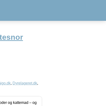
jtesnor
igo.dk
,
Dyrelageret.dk
,
foder og kattemad – og