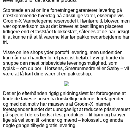
leveringstid for det aktuelle produkt.
Størstedelen af online forretninger garanterer levering på
næstkommende hverdag på adskillige varer, eksempelvis
Groom-X Varmelegeme reservedel til føntørre & blower, men
vær opmærksom på at det kræver at bestillingen placeres
tidligere end et fastslået klokkeslæt, således at de har udsigt
til at kunne nå at få varerne klar før pakkemedarbejderne har
fri.
Visse online shops yder portofri levering, men undertiden
kun når man handler for et præcist beløb. I øvrigt burde du
snuppe den mest prisbevidste leveringsmulighed, som
typisk – om du bor i Horsens, Smørumnedre eller Sæby – vil
være at få kørt dine varer til en pakkeshop.
Det er jo efterhånden rigtig gnidningsløst for forbrugerne at
finde de laveste priser fra forskellige internet foretagender,
og med det motiv har massevis af Groom-X internet
foretagender fundet det uundgåeligt at reducere prisniveauet
på specielt deres bedst i test produkter – til børn og babyer,
lige så vel som til kvinder og mænd – kolossalt, og endda
nogle gange tilbyde gratis levering.