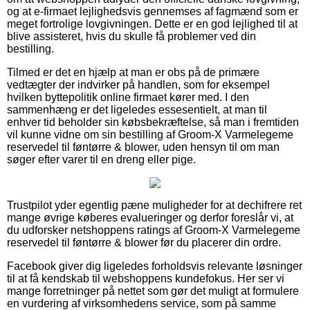
og at e-firmaet lejlighedsvis gennemses af fagmænd som er
meget fortrolige lovgivningen. Dette er en god lejlighed til at
blive assisteret, hvis du skulle få problemer ved din
bestilling.
Tilmed er det en hjælp at man er obs på de primære
vedtægter der indvirker på handlen, som for eksempel
hvilken byttepolitik online firmaet kører med. I den
sammenhæng er det ligeledes essesentielt, at man til
enhver tid beholder sin købsbekræftelse, så man i fremtiden
vil kunne vidne om sin bestilling af Groom-X Varmelegeme
reservedel til føntørre & blower, uden hensyn til om man
søger efter varer til en dreng eller pige.
Trustpilot yder egentlig pæne muligheder for at dechifrere ret
mange øvrige køberes evalueringer og derfor foreslår vi, at
du udforsker netshoppens ratings af Groom-X Varmelegeme
reservedel til føntørre & blower før du placerer din ordre.
Facebook giver dig ligeledes forholdsvis relevante løsninger
til at få kendskab til webshoppens kundefokus. Her ser vi
mange forretninger på nettet som gør det muligt at formulere
en vurdering af virksomhedens service, som på samme