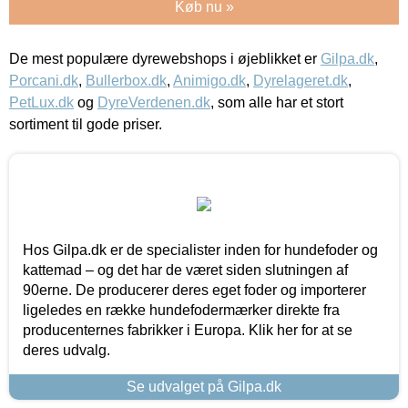
Køb nu »
De mest populære dyrewebshops i øjeblikket er
Gilpa.dk
,
Porcani.dk
,
Bullerbox.dk
,
Animigo.dk
,
Dyrelageret.dk
,
PetLux.dk
og
DyreVerdenen.dk
, som alle har et stort
sortiment til gode priser.
Hos Gilpa.dk er de specialister inden for hundefoder og
kattemad – og det har de været siden slutningen af
90erne. De producerer deres eget foder og importerer
ligeledes en række hundefodermærker direkte fra
producenternes fabrikker i Europa. Klik her for at se
deres udvalg.
Se udvalget på Gilpa.dk