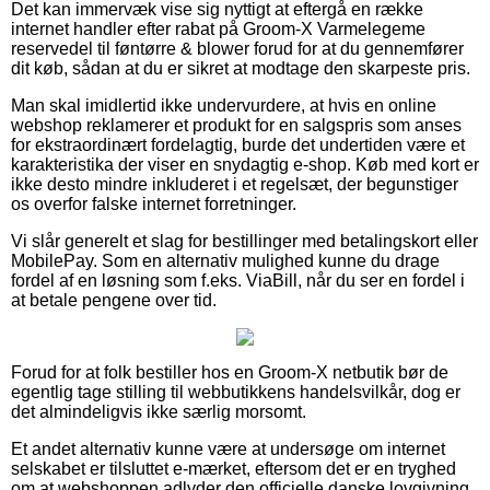
Det kan immervæk vise sig nyttigt at eftergå en række
internet handler efter rabat på Groom-X Varmelegeme
reservedel til føntørre & blower forud for at du gennemfører
dit køb, sådan at du er sikret at modtage den skarpeste pris.
Man skal imidlertid ikke undervurdere, at hvis en online
webshop reklamerer et produkt for en salgspris som anses
for ekstraordinært fordelagtig, burde det undertiden være et
karakteristika der viser en snydagtig e-shop. Køb med kort er
ikke desto mindre inkluderet i et regelsæt, der begunstiger
os overfor falske internet forretninger.
Vi slår generelt et slag for bestillinger med betalingskort eller
MobilePay. Som en alternativ mulighed kunne du drage
fordel af en løsning som f.eks. ViaBill, når du ser en fordel i
at betale pengene over tid.
Forud for at folk bestiller hos en Groom-X netbutik bør de
egentlig tage stilling til webbutikkens handelsvilkår, dog er
det almindeligvis ikke særlig morsomt.
Et andet alternativ kunne være at undersøge om internet
selskabet er tilsluttet e-mærket, eftersom det er en tryghed
om at webshoppen adlyder den officielle danske lovgivning,