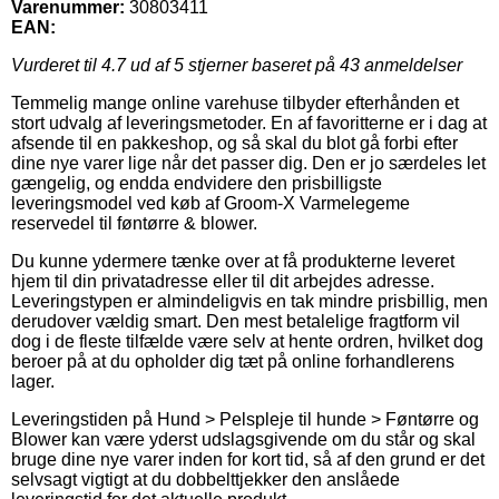
Varenummer:
30803411
EAN:
Vurderet til
4.7
ud af 5 stjerner baseret på
43
anmeldelser
Temmelig mange online varehuse tilbyder efterhånden et
stort udvalg af leveringsmetoder. En af favoritterne er i dag at
afsende til en pakkeshop, og så skal du blot gå forbi efter
dine nye varer lige når det passer dig. Den er jo særdeles let
gængelig, og endda endvidere den prisbilligste
leveringsmodel ved køb af Groom-X Varmelegeme
reservedel til føntørre & blower.
Du kunne ydermere tænke over at få produkterne leveret
hjem til din privatadresse eller til dit arbejdes adresse.
Leveringstypen er almindeligvis en tak mindre prisbillig, men
derudover vældig smart. Den mest betalelige fragtform vil
dog i de fleste tilfælde være selv at hente ordren, hvilket dog
beroer på at du opholder dig tæt på online forhandlerens
lager.
Leveringstiden på Hund > Pelspleje til hunde > Føntørre og
Blower kan være yderst udslagsgivende om du står og skal
bruge dine nye varer inden for kort tid, så af den grund er det
selvsagt vigtigt at du dobbelttjekker den anslåede