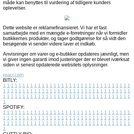
måde kan benyttes til vurdering af tidligere kunders
oplevelser.
Dette website er reklamefinansieret. Vi har et fast
samarbejde med en mængde e-forretninger når vi formidler
butikkernes produkter, og tager godtgørelse for så vidt den
besøgende vi sender videre laver et indkøb.
Anvisninger om varer og e-butikker opdateres jævnligt, men
vi giver ingen garanti imod justeringer der er blevet iværksat
siden vi senest opdaterede websitets oplysninger.
reacr.com
BITLY:
1
1
1
1
1
1
1
1
1
1
1
1
1
1
1
1
1
1
1
1
1
1
1
1
1
1
1
1
1
1
1
1
1
1
1
1
1
1
1
1
1
1
1
1
1
1
1
1
1
1
1
1
1
1
1
1
1
1
1
1
1
1
1
1
1
1
1
1
1
1
1
1
1
1
1
1
1
1
1
1
1
1
1
1
1
1
1
1
1
1
1
1
1
1
1
1
1
1
1
1
SPOTIFY:
1
1
1
1
1
1
1
1
1
1
1
1
1
1
1
1
1
1
1
1
1
1
1
1
1
1
1
1
1
1
1
1
1
1
1
1
1
1
1
1
1
1
1
1
1
1
1
1
1
1
1
1
1
1
1
1
1
1
1
1
1
1
1
1
1
1
1
1
1
1
1
1
1
1
1
1
1
1
1
1
1
1
1
1
1
1
1
1
1
1
1
1
1
1
1
1
1
1
1
1