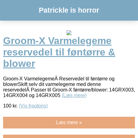
Patrickle is horror
Groom-X Varmelegeme
reservedel til føntørre &
blower
Groom-X VarmelegemeÂ Reservedel til føntørre og
blowerSkift selv dit varmelegeme med denne
reservedelÂ Passer til Groom-X føntørre/blower: 14GRX003,
14GRX004 og 14GRX005
(Læs mere)
100
kr.
(Vis fragtpris)
Læs mere »