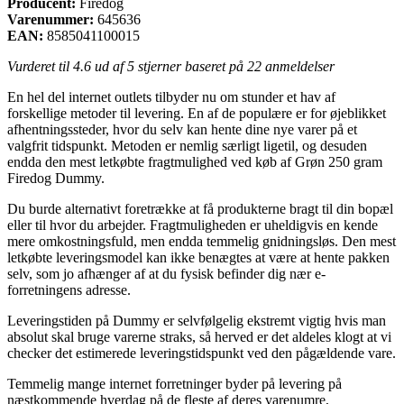
Producent:
Firedog
Varenummer:
645636
EAN:
8585041100015
Vurderet til
4.6
ud af 5 stjerner baseret på
22
anmeldelser
En hel del internet outlets tilbyder nu om stunder et hav af
forskellige metoder til levering. En af de populære er for øjeblikket
afhentningssteder, hvor du selv kan hente dine nye varer på et
valgfrit tidspunkt. Metoden er nemlig særligt ligetil, og desuden
endda den mest letkøbte fragtmulighed ved køb af Grøn 250 gram
Firedog Dummy.
Du burde alternativt foretrække at få produkterne bragt til din bopæl
eller til hvor du arbejder. Fragtmuligheden er uheldigvis en kende
mere omkostningsfuld, men endda temmelig gnidningsløs. Den mest
letkøbte leveringsmodel kan ikke benægtes at være at hente pakken
selv, som jo afhænger af at du fysisk befinder dig nær e-
forretningens adresse.
Leveringstiden på Dummy er selvfølgelig ekstremt vigtig hvis man
absolut skal bruge varerne straks, så herved er det aldeles klogt at vi
checker det estimerede leveringstidspunkt ved den pågældende vare.
Temmelig mange internet forretninger byder på levering på
næstkommende hverdag på de fleste af deres varenumre,