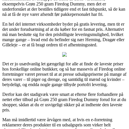
eksempelvis Grøn 250 gram Firedog Dummy, men det er
underforstået at der bestilles tidligere end et fast tidspunkt, så de kan
nå at få de nye varer afsendt før pakkepersonalet har fri.
En hel del internet virksomheder byder på gratis levering, men tit er
det under forudsætning af at du køber for en fastsat pris. Alternativt
må man beslutte sig for den prisbilligste leveringsmulighed, hvilket
mange gange – hvad end du befinder sig nær Herning, Dragør eller
Gilleleje – er at få bragt ordren til et afhentningssted.
Det er jo usædvanlig let gængeligt for alle at finde de laveste priser
hos forskellige online butikker, og så har massevis af Firedog online
forretninger været presset til at at presse udsalgspriserne på mange af
deres varer – til piger og drenge, og samtidig til mænd og kvinder –
betydeligt, og endda nogle gange tilbyde portofri levering.
Derfor kan det stadigvæk være smart at efterse flere forhandlere på
nettet efter tilbud på Grøn 250 gram Firedog Dummy forud for at du
shopper, sådan at du er usvigeligt sikker på at indhente den laveste
pris.
Man må imidlertid være årvågen med, at hvis en e-forretning
reklamerer deres produkter til en udsalgspris som virker helt