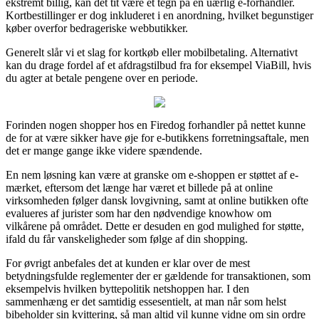
ekstremt billig, kan det tit være et tegn på en uærlig e-forhandler.
Kortbestillinger er dog inkluderet i en anordning, hvilket begunstiger
køber overfor bedrageriske webbutikker.
Generelt slår vi et slag for kortkøb eller mobilbetaling. Alternativt
kan du drage fordel af et afdragstilbud fra for eksempel ViaBill, hvis
du agter at betale pengene over en periode.
Forinden nogen shopper hos en Firedog forhandler på nettet kunne
de for at være sikker have øje for e-butikkens forretningsaftale, men
det er mange gange ikke videre spændende.
En nem løsning kan være at granske om e-shoppen er støttet af e-
mærket, eftersom det længe har været et billede på at online
virksomheden følger dansk lovgivning, samt at online butikken ofte
evalueres af jurister som har den nødvendige knowhow om
vilkårene på området. Dette er desuden en god mulighed for støtte,
ifald du får vanskeligheder som følge af din shopping.
For øvrigt anbefales det at kunden er klar over de mest
betydningsfulde reglementer der er gældende for transaktionen, som
eksempelvis hvilken byttepolitik netshoppen har. I den
sammenhæng er det samtidig essesentielt, at man når som helst
bibeholder sin kvittering, så man altid vil kunne vidne om sin ordre