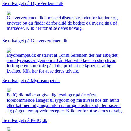
Se udvalget på DyreVerdenen.dk
Gnaververdenen.dk har specialiseret sig indenfor kaniner og
gnavere og du finder derfor altid de bedste og nyeste ting på
markedet. Klik her for at se deres udvalg.
Se udvalget på Gnaververdenen.dk
Mydreampet.dk er startet af Tonni Sørensen der har arbejdet
som dyrepasser igennem 20 år. Han ville lave en shop hvor
forbrugeren kan stole på at det produkt de køber, er af høj
kvalitet. Klik her for at se deres udvalg.
Se udvalget på Mydreampet.dk
PetIQ.dk mål er at give dig løsninger på de oftest
forekommende årsager til sygdom og mistrivsel hos din hund
eller kat med udgangspunkt i naturlige kosttilskud, der baserer
sig på gennemprøvede recepter. Klik her for at se deres udvalg.
Se udvalget på PetIQ.dk