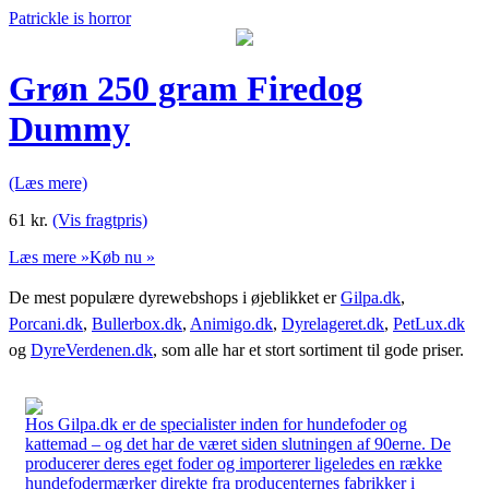
Patrickle is horror
Grøn 250 gram Firedog
Dummy
(Læs mere)
61
kr.
(Vis fragtpris)
Læs mere »
Køb nu »
De mest populære dyrewebshops i øjeblikket er
Gilpa.dk
,
Porcani.dk
,
Bullerbox.dk
,
Animigo.dk
,
Dyrelageret.dk
,
PetLux.dk
og
DyreVerdenen.dk
, som alle har et stort sortiment til gode priser.
Hos Gilpa.dk er de specialister inden for hundefoder og
kattemad – og det har de været siden slutningen af 90erne. De
producerer deres eget foder og importerer ligeledes en række
hundefodermærker direkte fra producenternes fabrikker i