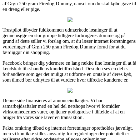
af Grøn 250 gram Firedog Dummy, uanset om du skal købe gave til
en dreng eller pige.
Trustpilot tilbyder fuldkommen udmærkede løsninger til at
gennemsøge en stor gruppe tidligere forbrugeres domme og på
grund af dette stiller vi forslag om, at du læser internet forretningens
vurderinger af Grøn 250 gram Firedog Dummy forud for at du
færdiggør din shopping.
Facebook bringer dig ydermere en lang række fine løsninger til at få
kendskab til e-handlens kundetilfredshed. Desuden ses en del e-
forhandlere som gør det muligt at udforme en omtale af deres køb,
som tilmed bør udnyttes til at vurdere hvor tilfredse kunderne er.
Denne side finansieres af annonceindtægter. Vi har
samarbejdsaftaler med en hel del netshops hvor vi formidler
virksomhedernes varer, og tjener godtgørelse i tilfælde af at en
bruger fra vores side laver en transaktion.
Fakta omkring tilbud og internet forretninger opretholdes jævnligt,
men vi kan ikke stilles ansvarlig for reguleringer der potentielt er
realiseret efter sidste opdatering af vores oplysninger.