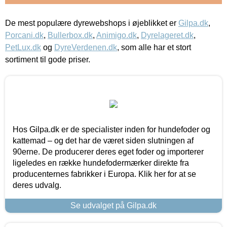
De mest populære dyrewebshops i øjeblikket er
Gilpa.dk
,
Porcani.dk
,
Bullerbox.dk
,
Animigo.dk
,
Dyrelageret.dk
,
PetLux.dk
og
DyreVerdenen.dk
, som alle har et stort
sortiment til gode priser.
Hos Gilpa.dk er de specialister inden for hundefoder og
kattemad – og det har de været siden slutningen af
90erne. De producerer deres eget foder og importerer
ligeledes en række hundefodermærker direkte fra
producenternes fabrikker i Europa. Klik her for at se
deres udvalg.
Se udvalget på Gilpa.dk