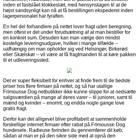
inden et fastslået klokkeslæt, med hensynstagen til at de
højst sandsynligt kan nå at få bestillingen ekspederet inden
lagerpersonalet har fyraften.
En hel del forhandlere på nettet lover fragt uden beregning,
men oftest er det under forudsætning af at man bestiller for
en konkret sum. Desuden kan man vælge den mindst
kostelige leveringsudgave, hvilket i mange tilfælde –
uafhængig om man opholder sig ved Helsingør, Birkerød
eller Skælskør – vil være at få fragtmanden til at køre pakken
til et udleveringssted.
Det er super fleksibelt for enhver at finde frem til de bedste
priser hos flere firmaer på nettet, og så har utallige
Frimousse Dog netbutikker ikke kunne slippe for at nedsætte
salgsværdien på mange af deres varer – til juniorer, samt til
mænd og kvinder – enormt, og endda nogle gange love
gratis fragt.
Derfor kan det alligevel blive profitabelt at sammenholde
forskellige internet firmaer efter rabat på Frimousse Dog
hundesele, Radieuse forinden du gennemfører dit køb,
sådan at man er på den sikre side med at opnå den