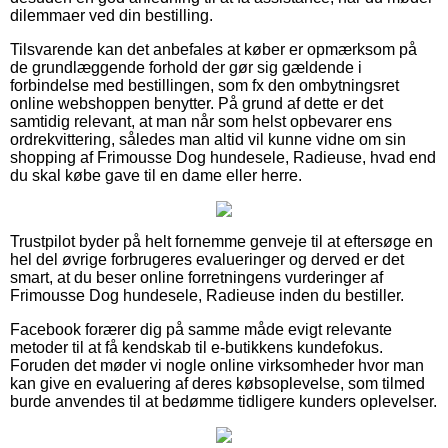
dilemmaer ved din bestilling.
Tilsvarende kan det anbefales at køber er opmærksom på
de grundlæggende forhold der gør sig gældende i
forbindelse med bestillingen, som fx den ombytningsret
online webshoppen benytter. På grund af dette er det
samtidig relevant, at man når som helst opbevarer ens
ordrekvittering, således man altid vil kunne vidne om sin
shopping af Frimousse Dog hundesele, Radieuse, hvad end
du skal købe gave til en dame eller herre.
Trustpilot byder på helt fornemme genveje til at eftersøge en
hel del øvrige forbrugeres evalueringer og derved er det
smart, at du beser online forretningens vurderinger af
Frimousse Dog hundesele, Radieuse inden du bestiller.
Facebook forærer dig på samme måde evigt relevante
metoder til at få kendskab til e-butikkens kundefokus.
Foruden det møder vi nogle online virksomheder hvor man
kan give en evaluering af deres købsoplevelse, som tilmed
burde anvendes til at bedømme tidligere kunders oplevelser.