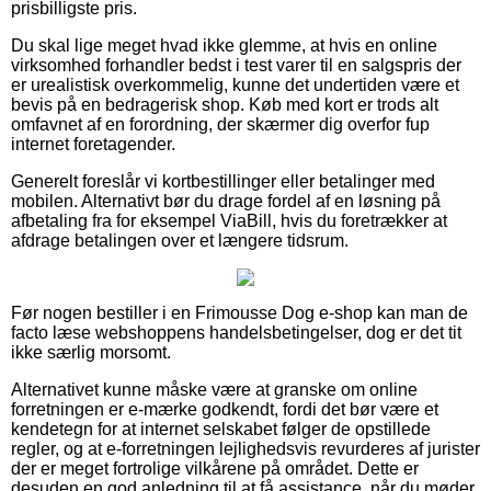
prisbilligste pris.
Du skal lige meget hvad ikke glemme, at hvis en online
virksomhed forhandler bedst i test varer til en salgspris der
er urealistisk overkommelig, kunne det undertiden være et
bevis på en bedragerisk shop. Køb med kort er trods alt
omfavnet af en forordning, der skærmer dig overfor fup
internet foretagender.
Generelt foreslår vi kortbestillinger eller betalinger med
mobilen. Alternativt bør du drage fordel af en løsning på
afbetaling fra for eksempel ViaBill, hvis du foretrækker at
afdrage betalingen over et længere tidsrum.
Før nogen bestiller i en Frimousse Dog e-shop kan man de
facto læse webshoppens handelsbetingelser, dog er det tit
ikke særlig morsomt.
Alternativet kunne måske være at granske om online
forretningen er e-mærke godkendt, fordi det bør være et
kendetegn for at internet selskabet følger de opstillede
regler, og at e-forretningen lejlighedsvis revurderes af jurister
der er meget fortrolige vilkårene på området. Dette er
desuden en god anledning til at få assistance, når du møder