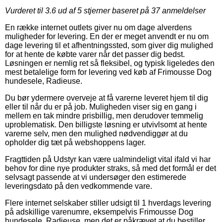
Vurderet til
3.6
ud af 5 stjerner baseret på
37
anmeldelser
En række internet outlets giver nu om dage alverdens
muligheder for levering. En der er meget anvendt er nu om
dage levering til et afhentningssted, som giver dig mulighed
for at hente de købte varer når det passer dig bedst.
Løsningen er nemlig ret så fleksibel, og typisk ligeledes den
mest betalelige form for levering ved køb af Frimousse Dog
hundesele, Radieuse.
Du bør ydermere overveje at få varerne leveret hjem til dig
eller til når du er på job. Muligheden viser sig en gang i
mellem en tak mindre prisbillig, men derudover temmelig
uproblematisk. Den billigste løsning er utvivlsomt at hente
varerne selv, men den mulighed nødvendiggør at du
opholder dig tæt på webshoppens lager.
Fragttiden på Udstyr kan være ualmindeligt vital ifald vi har
behov for dine nye produkter straks, så med det formål er det
selvsagt passende at vi undersøger den estimerede
leveringsdato på den vedkommende vare.
Flere internet selskaber stiller udsigt til 1 hverdags levering
på adskillige varenumre, eksempelvis Frimousse Dog
hundesele, Radieuse, men det er påkrævet at du bestiller