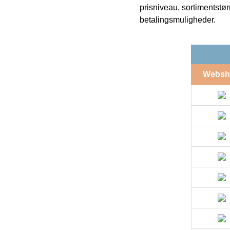
prisniveau, sortimentstø
betalingsmuligheder.
Websh