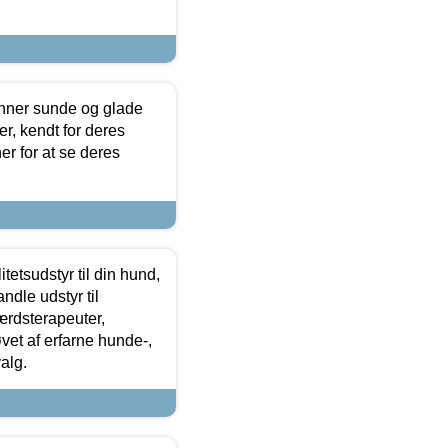
enner sunde og glade
r, kendt for deres
r for at se deres
tetsudstyr til din hund,
ndle udstyr til
ærdsterapeuter,
øvet af erfarne hunde-,
alg.