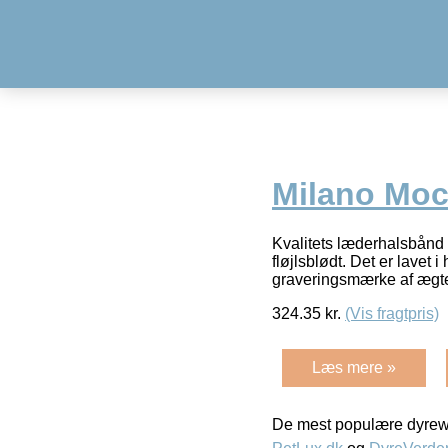
Milano Mo
Kvalitets læderhalsbånd 
fløjlsblødt. Det er lavet 
graveringsmærke af ægt
324.35
kr.
(Vis fragtpris)
Læs mere »
De mest populære dyrewe