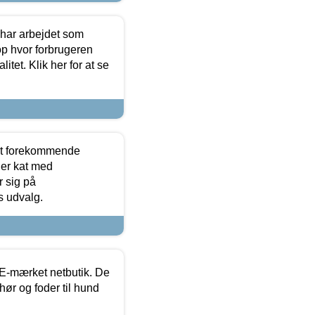
 har arbejdet som
op hvor forbrugeren
itet. Klik her for at se
est forekommende
ler kat med
r sig på
s udvalg.
E-mærket netbutik. De
hør og foder til hund