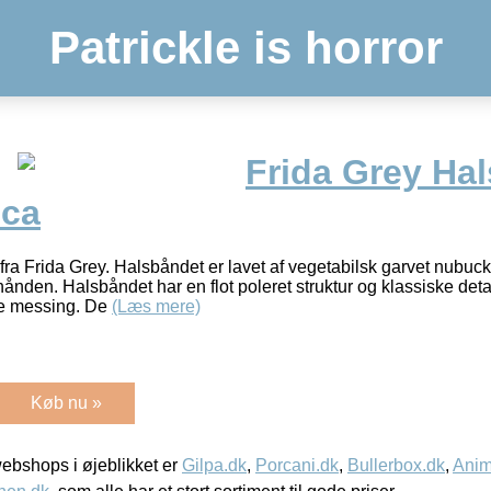
Patrickle is horror
Frida Grey Ha
cca
fra Frida Grey. Halsbåndet er lavet af vegetabilsk garvet nubuc
i hånden. Halsbåndet har en flot poleret struktur og klassiske det
e messing. De
(Læs mere)
Køb nu »
bshops i øjeblikket er
Gilpa.dk
,
Porcani.dk
,
Bullerbox.dk
,
Anim