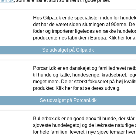
nen.dk
, som alle har et stort sortiment til gode priser.
Hos Gilpa.dk er de specialister inden for hunde
det har de været siden slutningen af 90erne. De
foder og importerer ligeledes en række hundefo
producenternes fabrikker i Europa. Klik her for a
Se udvalget på Gilpa.dk
Porcani.dk er en danskejet og familiedrevet netb
til hunde og katte, hundesenge, kradsebræt, leg
meget mere. De er stærkt fokuseret på høj kvali
produkter. Klik her for at se deres udvalg.
Se udvalget på Porcani.dk
Bullerbox.dk er en goodiebox til hunde, der slår 
sjoveste hundelegetøj og de lækreste naturlige
for hele familien, leveret i nye sjove temaer hver