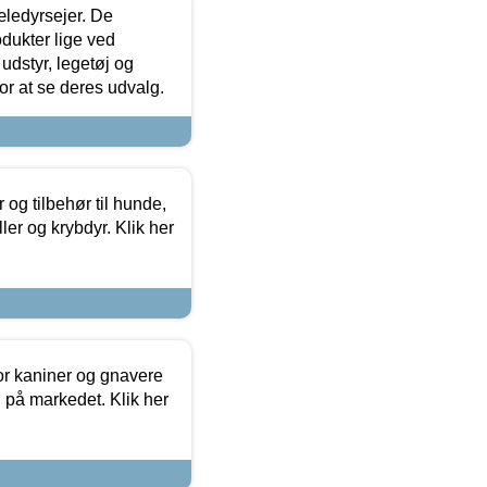
æledyrsejer. De
odukter lige ved
udstyr, legetøj og
 for at se deres udvalg.
og tilbehør til hunde,
ller og krybdyr. Klik her
or kaniner og gnavere
g på markedet. Klik her