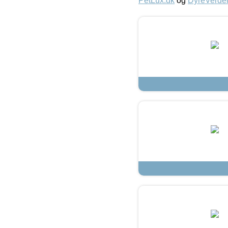
PetLux.dk
og
DyreVerde