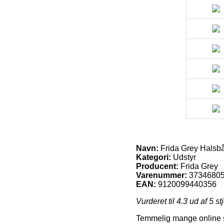
Navn:
Frida Grey Halsb
Kategori:
Udstyr
Producent:
Frida Grey
Varenummer:
3734680
EAN:
9120099440356
Vurderet til
4.3
ud af 5 st
Temmelig mange online se