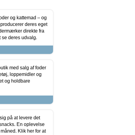
foder og kattemad – og
 producerer deres eget
dermærker direkte fra
t se deres udvalg.
utik med salg af foder
etøj, loppemidler og
tet og holdbare
sig på at levere det
 snacks. En oplevelse
 måned. Klik her for at