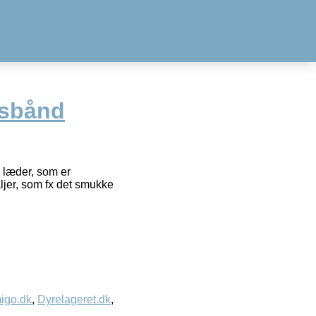
lsbånd
k læder, som er
aljer, som fx det smukke
igo.dk
,
Dyrelageret.dk
,