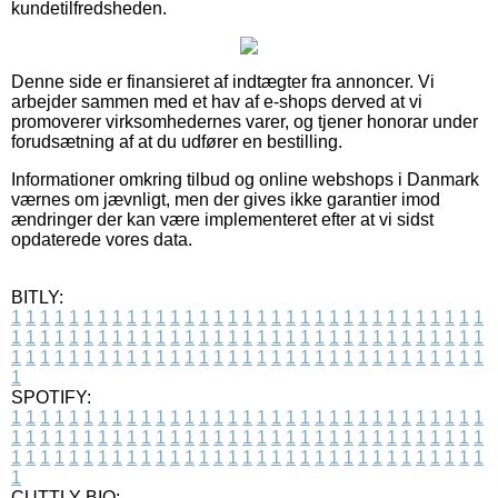
kundetilfredsheden.
Denne side er finansieret af indtægter fra annoncer. Vi
arbejder sammen med et hav af e-shops derved at vi
promoverer virksomhedernes varer, og tjener honorar under
forudsætning af at du udfører en bestilling.
Informationer omkring tilbud og online webshops i Danmark
værnes om jævnligt, men der gives ikke garantier imod
ændringer der kan være implementeret efter at vi sidst
opdaterede vores data.
BITLY:
1
1
1
1
1
1
1
1
1
1
1
1
1
1
1
1
1
1
1
1
1
1
1
1
1
1
1
1
1
1
1
1
1
1
1
1
1
1
1
1
1
1
1
1
1
1
1
1
1
1
1
1
1
1
1
1
1
1
1
1
1
1
1
1
1
1
1
1
1
1
1
1
1
1
1
1
1
1
1
1
1
1
1
1
1
1
1
1
1
1
1
1
1
1
1
1
1
1
1
1
SPOTIFY:
1
1
1
1
1
1
1
1
1
1
1
1
1
1
1
1
1
1
1
1
1
1
1
1
1
1
1
1
1
1
1
1
1
1
1
1
1
1
1
1
1
1
1
1
1
1
1
1
1
1
1
1
1
1
1
1
1
1
1
1
1
1
1
1
1
1
1
1
1
1
1
1
1
1
1
1
1
1
1
1
1
1
1
1
1
1
1
1
1
1
1
1
1
1
1
1
1
1
1
1
CUTTLY BIO: