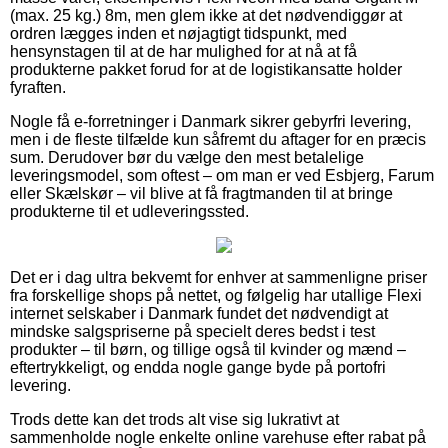
(max. 25 kg.) 8m, men glem ikke at det nødvendiggør at
ordren lægges inden et nøjagtigt tidspunkt, med
hensynstagen til at de har mulighed for at nå at få
produkterne pakket forud for at de logistikansatte holder
fyraften.
Nogle få e-forretninger i Danmark sikrer gebyrfri levering,
men i de fleste tilfælde kun såfremt du aftager for en præcis
sum. Derudover bør du vælge den mest betalelige
leveringsmodel, som oftest – om man er ved Esbjerg, Farum
eller Skælskør – vil blive at få fragtmanden til at bringe
produkterne til et udleveringssted.
Det er i dag ultra bekvemt for enhver at sammenligne priser
fra forskellige shops på nettet, og følgelig har utallige Flexi
internet selskaber i Danmark fundet det nødvendigt at
mindske salgspriserne på specielt deres bedst i test
produkter – til børn, og tillige også til kvinder og mænd –
eftertrykkeligt, og endda nogle gange byde på portofri
levering.
Trods dette kan det trods alt vise sig lukrativt at
sammenholde nogle enkelte online varehuse efter rabat på