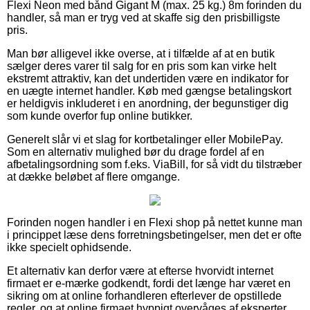
Flexi Neon med bånd Gigant M (max. 25 kg.) 8m forinden du
handler, så man er tryg ved at skaffe sig den prisbilligste
pris.
Man bør alligevel ikke overse, at i tilfælde af at en butik
sælger deres varer til salg for en pris som kan virke helt
ekstremt attraktiv, kan det undertiden være en indikator for
en uægte internet handler. Køb med gængse betalingskort
er heldigvis inkluderet i en anordning, der begunstiger dig
som kunde overfor fup online butikker.
Generelt slår vi et slag for kortbetalinger eller MobilePay.
Som en alternativ mulighed bør du drage fordel af en
afbetalingsordning som f.eks. ViaBill, for så vidt du tilstræber
at dække beløbet af flere omgange.
Forinden nogen handler i en Flexi shop på nettet kunne man
i princippet læse dens forretningsbetingelser, men det er ofte
ikke specielt ophidsende.
Et alternativ kan derfor være at efterse hvorvidt internet
firmaet er e-mærke godkendt, fordi det længe har været en
sikring om at online forhandleren efterlever de opstillede
regler, og at online firmaet hyppigt overvåges af eksperter