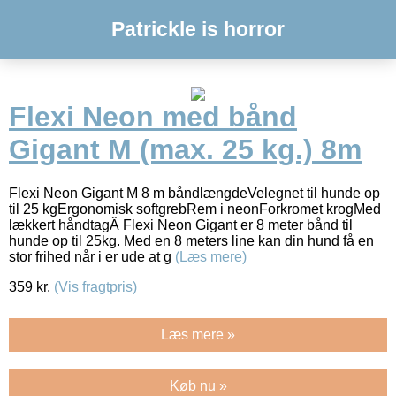
Patrickle is horror
Flexi Neon med bånd
Gigant M (max. 25 kg.) 8m
Flexi Neon Gigant M 8 m båndlængdeVelegnet til hunde op
til 25 kgErgonomisk softgrebRem i neonForkromet krogMed
lækkert håndtagÂ Flexi Neon Gigant er 8 meter bånd til
hunde op til 25kg. Med en 8 meters line kan din hund få en
stor frihed når i er ude at g
(Læs mere)
359
kr.
(Vis fragtpris)
Læs mere »
Køb nu »