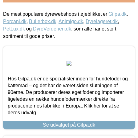
De mest populære dyrewebshops i øjeblikket er
Gilpa.dk
,
Porcani.dk
,
Bullerbox.dk
,
Animigo.dk
,
Dyrelageret.dk
,
PetLux.dk
og
DyreVerdenen.dk
, som alle har et stort
sortiment til gode priser.
Hos Gilpa.dk er de specialister inden for hundefoder og
kattemad – og det har de været siden slutningen af
90erne. De producerer deres eget foder og importerer
ligeledes en række hundefodermærker direkte fra
producenternes fabrikker i Europa. Klik her for at se
deres udvalg.
Se udvalget på Gilpa.dk