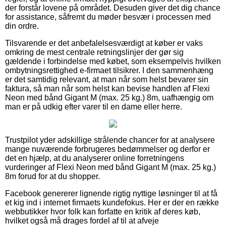
der forstår lovene på området. Desuden giver det dig chance
for assistance, såfremt du møder besvær i processen med
din ordre.
Tilsvarende er det anbefalelsesværdigt at køber er vaks
omkring de mest centrale retningslinjer der gør sig
gældende i forbindelse med købet, som eksempelvis hvilken
ombytningsrettighed e-firmaet tilsikrer. I den sammenhæng
er det samtidig relevant, at man når som helst bevarer sin
faktura, så man når som helst kan bevise handlen af Flexi
Neon med bånd Gigant M (max. 25 kg.) 8m, uafhængig om
man er på udkig efter varer til en dame eller herre.
Trustpilot yder adskillige strålende chancer for at analysere
mange nuværende forbrugeres bedømmelser og derfor er
det en hjælp, at du analyserer online forretningens
vurderinger af Flexi Neon med bånd Gigant M (max. 25 kg.)
8m forud for at du shopper.
Facebook genererer lignende rigtig nyttige løsninger til at få
et kig ind i internet firmaets kundefokus. Her er der en række
webbutikker hvor folk kan forfatte en kritik af deres køb,
hvilket også må drages fordel af til at afveje