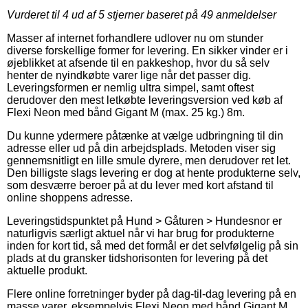
Vurderet til
4
ud af 5 stjerner baseret på
49
anmeldelser
Masser af internet forhandlere udlover nu om stunder
diverse forskellige former for levering. En sikker vinder er i
øjeblikket at afsende til en pakkeshop, hvor du så selv
henter de nyindkøbte varer lige når det passer dig.
Leveringsformen er nemlig ultra simpel, samt oftest
derudover den mest letkøbte leveringsversion ved køb af
Flexi Neon med bånd Gigant M (max. 25 kg.) 8m.
Du kunne ydermere påtænke at vælge udbringning til din
adresse eller ud på din arbejdsplads. Metoden viser sig
gennemsnitligt en lille smule dyrere, men derudover ret let.
Den billigste slags levering er dog at hente produkterne selv,
som desværre beroer på at du lever med kort afstand til
online shoppens adresse.
Leveringstidspunktet på Hund > Gåturen > Hundesnor er
naturligvis særligt aktuel når vi har brug for produkterne
inden for kort tid, så med det formål er det selvfølgelig på sin
plads at du gransker tidshorisonten for levering på det
aktuelle produkt.
Flere online forretninger byder på dag-til-dag levering på en
masse varer, eksempelvis Flexi Neon med bånd Gigant M