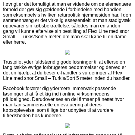
I øvrigt er det fornuftigt at man er vidende om de elementære
forhold der gør sig gældende i forbindelse med handlen,
som eksempelvis hvilken returpolitik hjemmesiden har. I den
sammenhæng er det virkelig essesentielt, at man stadigvæk
opbevarer sin købsbekræftelse, således man en anden
gang vil kunne eftervise sin bestilling af Flex Line med snor
Small – Turkis/Sort 5 meter, om man skal købe til en dame
eller herre.
Trustpilot yder fuldstændig gode løsninger til at efterse en
lang række øvrige forbrugeres bedømmelser og derved er
det en hjælp, at du beser e-handlens vurderinger af Flex
Line med snor Small – Turkis/Sort 5 meter inden du handler.
Facebook forærer dig ydermere immervæk passende
løsninger til at få et kig ind i online virksomhedens
pålidelighed. Derudover ses en del firmaer på nettet hvor
man kan sammensætte en evaluering af deres
købsoplevelse, som tillige bør udnyttes til at vurdere
tilfredsheden hos kunderne.