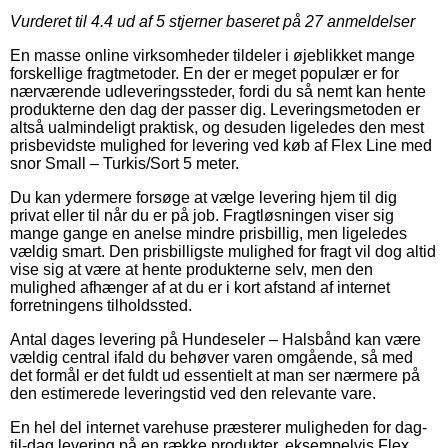
Vurderet til
4.4
ud af 5 stjerner baseret på
27
anmeldelser
En masse online virksomheder tildeler i øjeblikket mange
forskellige fragtmetoder. En der er meget populær er for
nærværende udleveringssteder, fordi du så nemt kan hente
produkterne den dag der passer dig. Leveringsmetoden er
altså ualmindeligt praktisk, og desuden ligeledes den mest
prisbevidste mulighed for levering ved køb af Flex Line med
snor Small – Turkis/Sort 5 meter.
Du kan ydermere forsøge at vælge levering hjem til dig
privat eller til når du er på job. Fragtløsningen viser sig
mange gange en anelse mindre prisbillig, men ligeledes
vældig smart. Den prisbilligste mulighed for fragt vil dog altid
vise sig at være at hente produkterne selv, men den
mulighed afhænger af at du er i kort afstand af internet
forretningens tilholdssted.
Antal dages levering på Hundeseler – Halsbånd kan være
vældig central ifald du behøver varen omgående, så med
det formål er det fuldt ud essentielt at man ser nærmere på
den estimerede leveringstid ved den relevante vare.
En hel del internet varehuse præsterer muligheden for dag-
til-dag levering på en række produkter, eksempelvis Flex