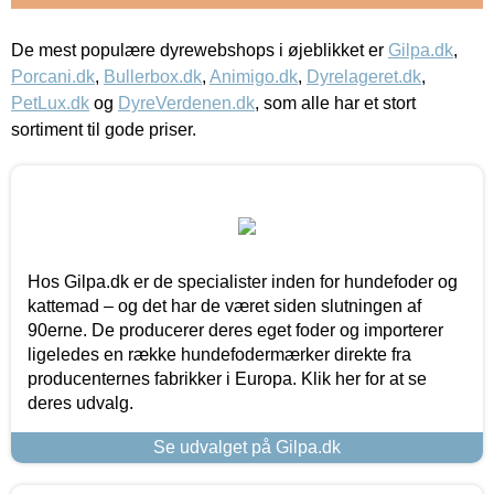
De mest populære dyrewebshops i øjeblikket er
Gilpa.dk
,
Porcani.dk
,
Bullerbox.dk
,
Animigo.dk
,
Dyrelageret.dk
,
PetLux.dk
og
DyreVerdenen.dk
, som alle har et stort
sortiment til gode priser.
Hos Gilpa.dk er de specialister inden for hundefoder og
kattemad – og det har de været siden slutningen af
90erne. De producerer deres eget foder og importerer
ligeledes en række hundefodermærker direkte fra
producenternes fabrikker i Europa. Klik her for at se
deres udvalg.
Se udvalget på Gilpa.dk