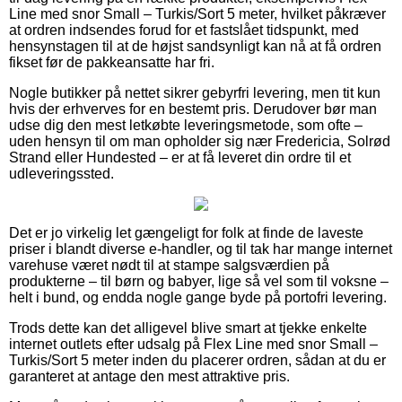
Line med snor Small – Turkis/Sort 5 meter, hvilket påkræver
at ordren indsendes forud for et fastslået tidspunkt, med
hensynstagen til at de højst sandsynligt kan nå at få ordren
fikset før de pakkeansatte har fri.
Nogle butikker på nettet sikrer gebyrfri levering, men tit kun
hvis der erhverves for en bestemt pris. Derudover bør man
udse dig den mest letkøbte leveringsmetode, som ofte –
uden hensyn til om man opholder sig nær Fredericia, Solrød
Strand eller Hundested – er at få leveret din ordre til et
udleveringssted.
Det er jo virkelig let gængeligt for folk at finde de laveste
priser i blandt diverse e-handler, og til tak har mange internet
varehuse været nødt til at stampe salgsværdien på
produkterne – til børn og babyer, lige så vel som til voksne –
helt i bund, og endda nogle gange byde på portofri levering.
Trods dette kan det alligevel blive smart at tjekke enkelte
internet outlets efter udsalg på Flex Line med snor Small –
Turkis/Sort 5 meter inden du placerer ordren, sådan at du er
garanteret at antage den mest attraktive pris.