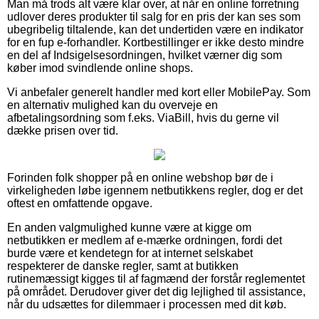
Man må trods alt være klar over, at når en online forretning
udlover deres produkter til salg for en pris der kan ses som
ubegribelig tiltalende, kan det undertiden være en indikator
for en fup e-forhandler. Kortbestillinger er ikke desto mindre
en del af Indsigelsesordningen, hvilket værner dig som
køber imod svindlende online shops.
Vi anbefaler generelt handler med kort eller MobilePay. Som
en alternativ mulighed kan du overveje en
afbetalingsordning som f.eks. ViaBill, hvis du gerne vil
dække prisen over tid.
Forinden folk shopper på en online webshop bør de i
virkeligheden løbe igennem netbutikkens regler, dog er det
oftest en omfattende opgave.
En anden valgmulighed kunne være at kigge om
netbutikken er medlem af e-mærke ordningen, fordi det
burde være et kendetegn for at internet selskabet
respekterer de danske regler, samt at butikken
rutinemæssigt kigges til af fagmænd der forstår reglementet
på området. Derudover giver det dig lejlighed til assistance,
når du udsættes for dilemmaer i processen med dit køb.