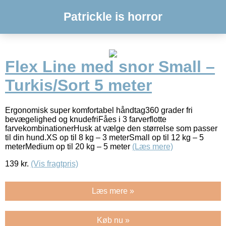
Patrickle is horror
Flex Line med snor Small –
Turkis/Sort 5 meter
Ergonomisk super komfortabel håndtag360 grader fri
bevægelighed og knudefriFåes i 3 farverflotte
farvekombinationerHusk at vælge den størrelse som passer
til din hund.XS op til 8 kg – 3 meterSmall op til 12 kg – 5
meterMedium op til 20 kg – 5 meter
(Læs mere)
139
kr.
(Vis fragtpris)
Læs mere »
Køb nu »