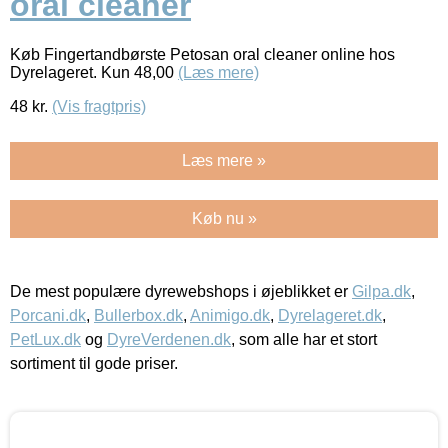
oral cleaner
Køb Fingertandbørste Petosan oral cleaner online hos
Dyrelageret. Kun 48,00
(Læs mere)
48
kr.
(Vis fragtpris)
Læs mere »
Køb nu »
De mest populære dyrewebshops i øjeblikket er
Gilpa.dk
,
Porcani.dk
,
Bullerbox.dk
,
Animigo.dk
,
Dyrelageret.dk
,
PetLux.dk
og
DyreVerdenen.dk
, som alle har et stort
sortiment til gode priser.