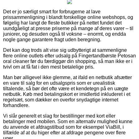
Det er jo særligt smart for forbrugerne at lave
prissammenligning i blandt forskellige online webshops, og
følgelig har langt de fleste butikker på nettet fundet det
uundgåeligt at presse priserne på mange af deres varer – til
juniorer, og desuden også til voksne – enormt, og endda
nogle gange garantere fragt uden beregning.
Det kan dog trods alt vise sig udbytterigt at sammenligne
flere online outlets efter udsalg på Fingertandbørste Petosan
oral cleaner før du færdiggør din shopping, så man ikke er i
tvivl om at få fat i den mest betalelige pris.
Man bør alligevel ikke glemme, at ifald en netbutik afsætter
en vare til salg for en udsalgspris som er urealistisk
tiltalende, så bør det ofte være et kendetegn på en uægte
netbutik. Køb med betalingskort er imidlertid inkluderet i et
regelsæt, som dækker en overfor snydagtige internet
forhandlere.
Vi slår generelt et slag for bestillinger med kort eller
betalinger med mobilen. Som en alternativ mulighed kunne
du anvende et afdragstilbud som for eksempel ViaBill, i
tilfælde af at du higer efter at afdrage pengene over flere
uger.