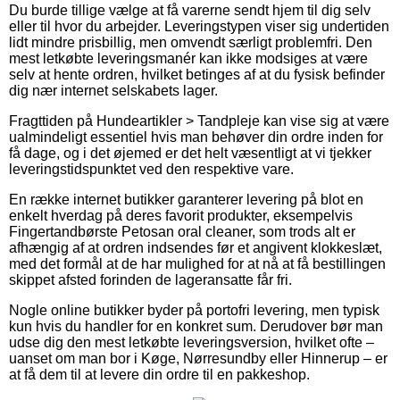
Du burde tillige vælge at få varerne sendt hjem til dig selv
eller til hvor du arbejder. Leveringstypen viser sig undertiden
lidt mindre prisbillig, men omvendt særligt problemfri. Den
mest letkøbte leveringsmanér kan ikke modsiges at være
selv at hente ordren, hvilket betinges af at du fysisk befinder
dig nær internet selskabets lager.
Fragttiden på Hundeartikler > Tandpleje kan vise sig at være
ualmindeligt essentiel hvis man behøver din ordre inden for
få dage, og i det øjemed er det helt væsentligt at vi tjekker
leveringstidspunktet ved den respektive vare.
En række internet butikker garanterer levering på blot en
enkelt hverdag på deres favorit produkter, eksempelvis
Fingertandbørste Petosan oral cleaner, som trods alt er
afhængig af at ordren indsendes før et angivent klokkeslæt,
med det formål at de har mulighed for at nå at få bestillingen
skippet afsted forinden de lageransatte får fri.
Nogle online butikker byder på portofri levering, men typisk
kun hvis du handler for en konkret sum. Derudover bør man
udse dig den mest letkøbte leveringsversion, hvilket ofte –
uanset om man bor i Køge, Nørresundby eller Hinnerup – er
at få dem til at levere din ordre til en pakkeshop.