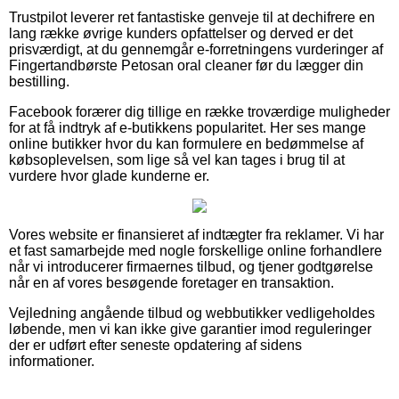
Trustpilot leverer ret fantastiske genveje til at dechifrere en
lang række øvrige kunders opfattelser og derved er det
prisværdigt, at du gennemgår e-forretningens vurderinger af
Fingertandbørste Petosan oral cleaner før du lægger din
bestilling.
Facebook forærer dig tillige en række troværdige muligheder
for at få indtryk af e-butikkens popularitet. Her ses mange
online butikker hvor du kan formulere en bedømmelse af
købsoplevelsen, som lige så vel kan tages i brug til at
vurdere hvor glade kunderne er.
Vores website er finansieret af indtægter fra reklamer. Vi har
et fast samarbejde med nogle forskellige online forhandlere
når vi introducerer firmaernes tilbud, og tjener godtgørelse
når en af vores besøgende foretager en transaktion.
Vejledning angående tilbud og webbutikker vedligeholdes
løbende, men vi kan ikke give garantier imod reguleringer
der er udført efter seneste opdatering af sidens
informationer.