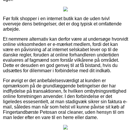
Før folk shopper i en internet butik kan de uden tvivl
overveje dens betingelser, det er dog typisk et omfattende
arbejde.
Et nemmere alternativ kan derfor være at undersøge hvorvidt
online virksomheden er e-mærket medlem, fordi det kan
være en påvisning af at internet selskabet lever op til de
danske regler, foruden at online forhandleren undertiden
evalueres af fagmænd som forstår vilkårene på området.
Dette er desuden en god genvej til at få bistand, hvis du
udsættes for dilemmaer i forbindelse med dit indkøb.
For øvrigt er det anbefalelsesværdigt at kunden er
opmærksom på de grundlæggende betingelser der har
indflydelse på transaktionen, fx hvilken ombytningsrettighed
online forretningen anvender. I den forbindelse er det
ligeledes essesentielt, at man stadigvæk sikrer sin faktura e-
mail, således man når som helst vil kunne påvise sit køb af
Fingertandbørste Petosan oral cleaner, uden hensyn til om
man leder efter en vare til en herre eller dame.