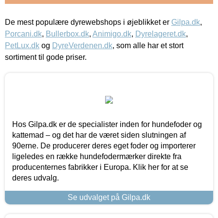
De mest populære dyrewebshops i øjeblikket er
Gilpa.dk
,
Porcani.dk
,
Bullerbox.dk
,
Animigo.dk
,
Dyrelageret.dk
,
PetLux.dk
og
DyreVerdenen.dk
, som alle har et stort
sortiment til gode priser.
Hos Gilpa.dk er de specialister inden for hundefoder og
kattemad – og det har de været siden slutningen af
90erne. De producerer deres eget foder og importerer
ligeledes en række hundefodermærker direkte fra
producenternes fabrikker i Europa. Klik her for at se
deres udvalg.
Se udvalget på Gilpa.dk