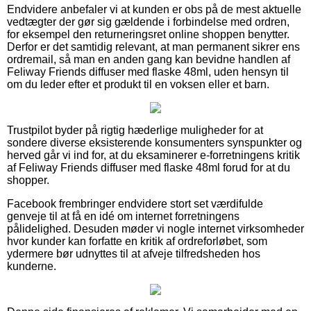
Endvidere anbefaler vi at kunden er obs på de mest aktuelle
vedtægter der gør sig gældende i forbindelse med ordren,
for eksempel den returneringsret online shoppen benytter.
Derfor er det samtidig relevant, at man permanent sikrer ens
ordremail, så man en anden gang kan bevidne handlen af
Feliway Friends diffuser med flaske 48ml, uden hensyn til
om du leder efter et produkt til en voksen eller et barn.
Trustpilot byder på rigtig hæderlige muligheder for at
sondere diverse eksisterende konsumenters synspunkter og
herved går vi ind for, at du eksaminerer e-forretningens kritik
af Feliway Friends diffuser med flaske 48ml forud for at du
shopper.
Facebook frembringer endvidere stort set værdifulde
genveje til at få en idé om internet forretningens
pålidelighed. Desuden møder vi nogle internet virksomheder
hvor kunder kan forfatte en kritik af ordreforløbet, som
ydermere bør udnyttes til at afveje tilfredsheden hos
kunderne.