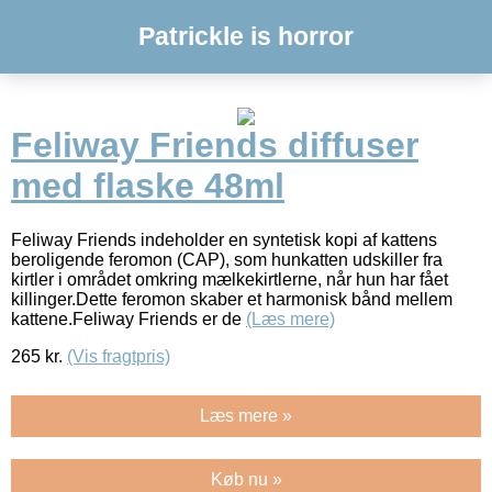
Patrickle is horror
Feliway Friends diffuser
med flaske 48ml
Feliway Friends indeholder en syntetisk kopi af kattens
beroligende feromon (CAP), som hunkatten udskiller fra
kirtler i området omkring mælkekirtlerne, når hun har fået
killinger.Dette feromon skaber et harmonisk bånd mellem
kattene.Feliway Friends er de
(Læs mere)
265
kr.
(Vis fragtpris)
Læs mere »
Køb nu »