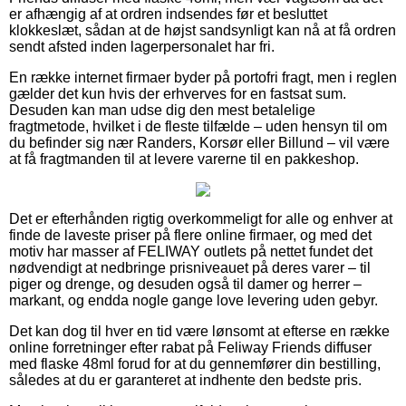
er afhængig af at ordren indsendes før et besluttet
klokkeslæt, sådan at de højst sandsynligt kan nå at få ordren
sendt afsted inden lagerpersonalet har fri.
En række internet firmaer byder på portofri fragt, men i reglen
gælder det kun hvis der erhverves for en fastsat sum.
Desuden kan man udse dig den mest betalelige
fragtmetode, hvilket i de fleste tilfælde – uden hensyn til om
du befinder sig nær Randers, Korsør eller Billund – vil være
at få fragtmanden til at levere varerne til en pakkeshop.
Det er efterhånden rigtig overkommeligt for alle og enhver at
finde de laveste priser på flere online firmaer, og med det
motiv har masser af FELIWAY outlets på nettet fundet det
nødvendigt at nedbringe prisniveauet på deres varer – til
piger og drenge, og desuden også til damer og herrer –
markant, og endda nogle gange love levering uden gebyr.
Det kan dog til hver en tid være lønsomt at efterse en række
online forretninger efter rabat på Feliway Friends diffuser
med flaske 48ml forud for at du gennemfører din bestilling,
således at du er garanteret at indhente den bedste pris.