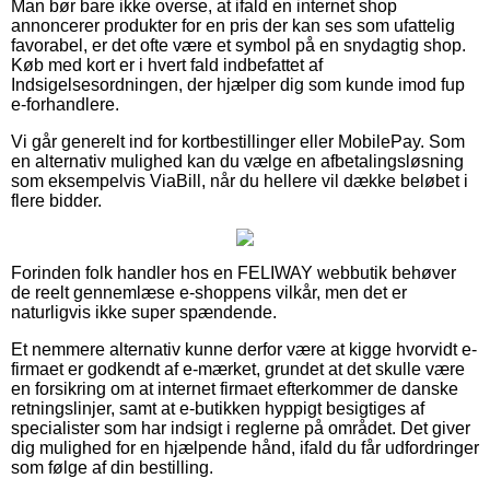
Man bør bare ikke overse, at ifald en internet shop
annoncerer produkter for en pris der kan ses som ufattelig
favorabel, er det ofte være et symbol på en snydagtig shop.
Køb med kort er i hvert fald indbefattet af
Indsigelsesordningen, der hjælper dig som kunde imod fup
e-forhandlere.
Vi går generelt ind for kortbestillinger eller MobilePay. Som
en alternativ mulighed kan du vælge en afbetalingsløsning
som eksempelvis ViaBill, når du hellere vil dække beløbet i
flere bidder.
Forinden folk handler hos en FELIWAY webbutik behøver
de reelt gennemlæse e-shoppens vilkår, men det er
naturligvis ikke super spændende.
Et nemmere alternativ kunne derfor være at kigge hvorvidt e-
firmaet er godkendt af e-mærket, grundet at det skulle være
en forsikring om at internet firmaet efterkommer de danske
retningslinjer, samt at e-butikken hyppigt besigtiges af
specialister som har indsigt i reglerne på området. Det giver
dig mulighed for en hjælpende hånd, ifald du får udfordringer
som følge af din bestilling.