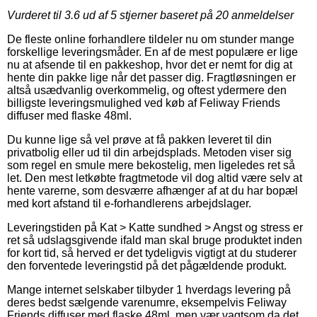
Vurderet til
3.6
ud af 5 stjerner baseret på
20
anmeldelser
De fleste online forhandlere tildeler nu om stunder mange
forskellige leveringsmåder. En af de mest populære er lige
nu at afsende til en pakkeshop, hvor det er nemt for dig at
hente din pakke lige når det passer dig. Fragtløsningen er
altså usædvanlig overkommelig, og oftest ydermere den
billigste leveringsmulighed ved køb af Feliway Friends
diffuser med flaske 48ml.
Du kunne lige så vel prøve at få pakken leveret til din
privatbolig eller ud til din arbejdsplads. Metoden viser sig
som regel en smule mere bekostelig, men ligeledes ret så
let. Den mest letkøbte fragtmetode vil dog altid være selv at
hente varerne, som desværre afhænger af at du har bopæl
med kort afstand til e-forhandlerens arbejdslager.
Leveringstiden på Kat > Katte sundhed > Angst og stress er
ret så udslagsgivende ifald man skal bruge produktet inden
for kort tid, så herved er det tydeligvis vigtigt at du studerer
den forventede leveringstid på det pågældende produkt.
Mange internet selskaber tilbyder 1 hverdags levering på
deres bedst sælgende varenumre, eksempelvis Feliway
Friends diffuser med flaske 48ml, men vær vagtsom da det