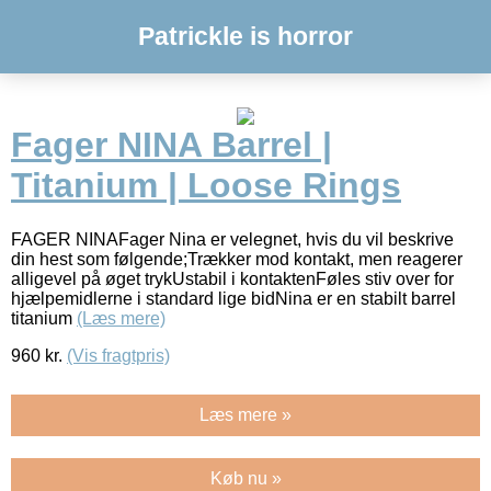
Patrickle is horror
Fager NINA Barrel |
Titanium | Loose Rings
FAGER NINAFager Nina er velegnet, hvis du vil beskrive
din hest som følgende;Trækker mod kontakt, men reagerer
alligevel på øget trykUstabil i kontaktenFøles stiv over for
hjælpemidlerne i standard lige bidNina er en stabilt barrel
titanium
(Læs mere)
960
kr.
(Vis fragtpris)
Læs mere »
Køb nu »