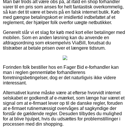
Man bør trods alt være obs på, at ifald en shop forhandler
varer til en pris som anses for helt fantastisk overkommelig,
så kan det tit være et bevis på en falsk internet butik. Køb
med gængse betalingskort er imidlertid indbefattet af et
reglement, der hjælper folk overfor uægte netbutikker.
Generelt slår vi et slag for køb med kort eller betalinger med
mobilen. Som en anden løsning kan du anvende en
afdragsordning som eksempelvis ViaBill, forudsat du
tilstræber at betale prisen over et længere tidsrum.
Forinden folk bestiller hos en Fager Bid e-forhandler kan
man i reglen gennemløbe forhandlerens
forretningsbetingelser, dog er det naturligvis ikke videre
interessant.
Alternativet kunne måske være at efterse hvorvidt internet
selskabet er godkendt af e-mærket, som længe har været et
signal om at e-firmaet lever op til de danske regler, foruden
at e-firmaet rutinemæssigt overvåges af sagkyndige der
forstår de gældende regler. Desuden tilbydes du mulighed
for at blive hjulpet, hvis du udsættes for problemstillinger i
processen med din shopping.