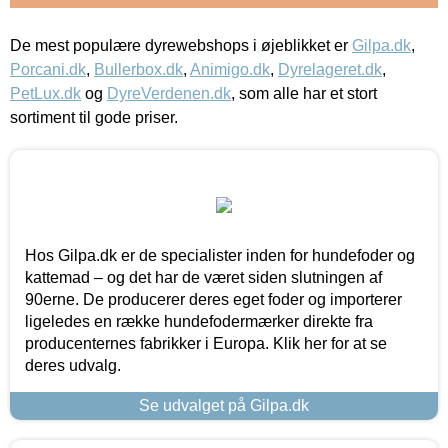
De mest populære dyrewebshops i øjeblikket er
Gilpa.dk
,
Porcani.dk
,
Bullerbox.dk
,
Animigo.dk
,
Dyrelageret.dk
,
PetLux.dk
og
DyreVerdenen.dk
, som alle har et stort
sortiment til gode priser.
Hos Gilpa.dk er de specialister inden for hundefoder og
kattemad – og det har de været siden slutningen af
90erne. De producerer deres eget foder og importerer
ligeledes en række hundefodermærker direkte fra
producenternes fabrikker i Europa. Klik her for at se
deres udvalg.
Se udvalget på Gilpa.dk