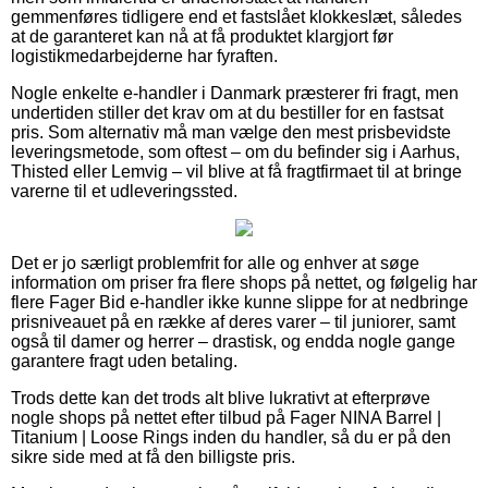
gemmenføres tidligere end et fastslået klokkeslæt, således
at de garanteret kan nå at få produktet klargjort før
logistikmedarbejderne har fyraften.
Nogle enkelte e-handler i Danmark præsterer fri fragt, men
undertiden stiller det krav om at du bestiller for en fastsat
pris. Som alternativ må man vælge den mest prisbevidste
leveringsmetode, som oftest – om du befinder sig i Aarhus,
Thisted eller Lemvig – vil blive at få fragtfirmaet til at bringe
varerne til et udleveringssted.
Det er jo særligt problemfrit for alle og enhver at søge
information om priser fra flere shops på nettet, og følgelig har
flere Fager Bid e-handler ikke kunne slippe for at nedbringe
prisniveauet på en række af deres varer – til juniorer, samt
også til damer og herrer – drastisk, og endda nogle gange
garantere fragt uden betaling.
Trods dette kan det trods alt blive lukrativt at efterprøve
nogle shops på nettet efter tilbud på Fager NINA Barrel |
Titanium | Loose Rings inden du handler, så du er på den
sikre side med at få den billigste pris.