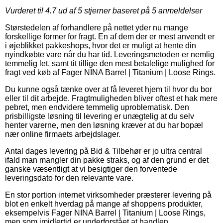
Vurderet til
4.7
ud af 5 stjerner baseret på
5
anmeldelser
Størstedelen af forhandlere på nettet yder nu mange
forskellige former for fragt. En af dem der er mest anvendt er
i øjeblikket pakkeshops, hvor det er muligt at hente din
nyindkøbte vare når du har tid. Leveringsmetoden er nemlig
temmelig let, samt tit tillige den mest betalelige mulighed for
fragt ved køb af Fager NINA Barrel | Titanium | Loose Rings.
Du kunne også tænke over at få leveret hjem til hvor du bor
eller til dit arbejde. Fragtmuligheden bliver oftest et hak mere
pebret, men endvidere temmelig uproblematisk. Den
prisbilligste løsning til levering er unægtelig at du selv
henter varerne, men den løsning kræver at du har bopæl
nær online firmaets arbejdslager.
Antal dages levering på Bid & Tilbehør er jo ultra central
ifald man mangler din pakke straks, og af den grund er det
ganske væsentligt at vi besigtiger den forventede
leveringsdato for den relevante vare.
En stor portion internet virksomheder præsterer levering på
blot en enkelt hverdag på mange af shoppens produkter,
eksempelvis Fager NINA Barrel | Titanium | Loose Rings,
men som imidlertid er underforstået at handlen