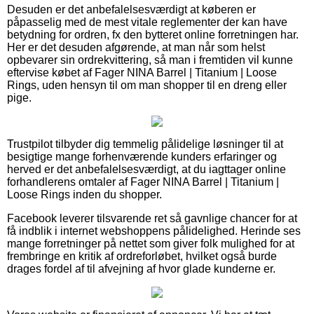
Desuden er det anbefalelsesværdigt at køberen er
påpasselig med de mest vitale reglementer der kan have
betydning for ordren, fx den bytteret online forretningen har.
Her er det desuden afgørende, at man når som helst
opbevarer sin ordrekvittering, så man i fremtiden vil kunne
eftervise købet af Fager NINA Barrel | Titanium | Loose
Rings, uden hensyn til om man shopper til en dreng eller
pige.
Trustpilot tilbyder dig temmelig pålidelige løsninger til at
besigtige mange forhenværende kunders erfaringer og
herved er det anbefalelsesværdigt, at du iagttager online
forhandlerens omtaler af Fager NINA Barrel | Titanium |
Loose Rings inden du shopper.
Facebook leverer tilsvarende ret så gavnlige chancer for at
få indblik i internet webshoppens pålidelighed. Herinde ses
mange forretninger på nettet som giver folk mulighed for at
frembringe en kritik af ordreforløbet, hvilket også burde
drages fordel af til afvejning af hvor glade kunderne er.