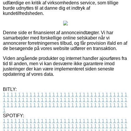
udfærdige en kritik af virksomhedens service, som tillige
burde udnyttes til at danne dig et indtryk af
kundetilfredsheden.
Denne side er finansieret af annonceindtægter. Vi har
samarbejder med forskellige online selskaber når vi
annoncerer forretningernes tilbud, og får provision ifald en af
de besøgende på vores website udfører en transaktion.
Viden angående produkter og internet handler ajourføres fra
tid til anden, men vi kan desværre ikke garantere imod
justeringer der kan være implementeret siden seneste
opdatering af vores data.
BITLY:
1
1
1
1
1
1
1
1
1
1
1
1
1
1
1
1
1
1
1
1
1
1
1
1
1
1
1
1
1
1
1
1
1
1
1
1
1
1
1
1
1
1
1
1
1
1
1
1
1
1
1
1
1
1
1
1
1
1
1
1
1
1
1
1
1
1
1
1
1
1
1
1
1
1
1
1
1
1
1
1
1
1
1
1
1
1
1
1
1
1
1
1
1
1
1
1
1
1
1
1
SPOTIFY:
1
1
1
1
1
1
1
1
1
1
1
1
1
1
1
1
1
1
1
1
1
1
1
1
1
1
1
1
1
1
1
1
1
1
1
1
1
1
1
1
1
1
1
1
1
1
1
1
1
1
1
1
1
1
1
1
1
1
1
1
1
1
1
1
1
1