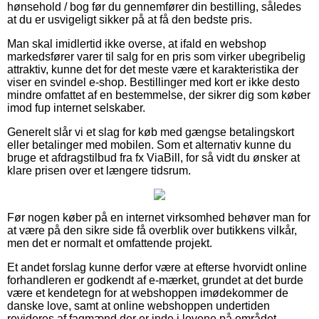
hønsehold / bog før du gennemfører din bestilling, således
at du er usvigeligt sikker på at få den bedste pris.
Man skal imidlertid ikke overse, at ifald en webshop
markedsfører varer til salg for en pris som virker ubegribelig
attraktiv, kunne det for det meste være et karakteristika der
viser en svindel e-shop. Bestillinger med kort er ikke desto
mindre omfattet af en bestemmelse, der sikrer dig som køber
imod fup internet selskaber.
Generelt slår vi et slag for køb med gængse betalingskort
eller betalinger med mobilen. Som et alternativ kunne du
bruge et afdragstilbud fra fx ViaBill, for så vidt du ønsker at
klare prisen over et længere tidsrum.
Før nogen køber på en internet virksomhed behøver man for
at være på den sikre side få overblik over butikkens vilkår,
men det er normalt et omfattende projekt.
Et andet forslag kunne derfor være at efterse hvorvidt online
forhandleren er godkendt af e-mærket, grundet at det burde
være et kendetegn for at webshoppen imødekommer de
danske love, samt at online webshoppen undertiden
revideres af fagmænd der er inde i lovene på området.