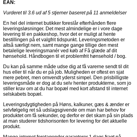
EAN:
Vurderet til
3.6
ud af 5 stjerner baseret på
11
anmeldelser
En hel del internet butikker foreslår efterhånden flere
leveringsløsninger. Det mest almindelige er i vore dage
levering til en pakkeshop, hvor det er muligt at hente
bestillingen på et valgfrit tidspunkt. Leveringsmetoden er
altså særligt nem, samt mange gange tillige den mest
betalelige leveringsmanér ved køb af Få glæde af dit
hønsehold. Håndbogen til et problemfrit hønsehold / bog.
Du kan på samme måde udse dig at få varerne sendt til dit
hus eller til når du er på job. Muligheden er oftest en sjat
mere pebret, men omvendt yderst simpel. Den prisbilligste
leveringsmåde er dog at du selv henter produkterne, som jo
stiller krav om at du har bopæl med kort afstand til internet
selskabets bopæl.
Leveringsdygtigheden på Høns, kalkuner, gæs & ænder er
selvfølgelig ret så udslagsgivende om man har behov for
produktet om få sekunder, og derfor er det skam på sin plads
at man studerer tidshorisonten for levering for det aktuelle
produkt.
Mange internet foretagender garanterer 1 dags fragt på