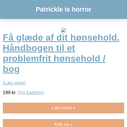
Patrickle is horror
Få glæde af dit hønsehold.
Håndbogen til et
problemfrit hønsehold /
bog
(Læs mere)
199
kr.
(Vis fragtpris)
Læs mere »
Køb nu »