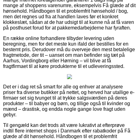
mange af shoppens varenumre, eksempelvis Få glæde af dit
hønsehold. Håndbogen til et problemfrit hønsehold / bog,
men det regnes ud fra at handlen laves før et konkret
klokkeslæt, sådan at de har udsigt til at kunne nå at få varen
på posthuset forud for at pakkemedarbejderne har fyraften.
En række online forhandlere tilbyder levering uden
beregning, men for det meste kun ifald der bestilles for en
bestemt pris. Derudover må du overveje den mest betalelige
fragtmetode, der tit – uanset om man befinder sig tæt på
Aarhus, Vordingborg eller Hørning – vil blive at få
fragtfirmaet til at køre produkterne til et udleveringssted.
Det er i dag ret så smart for alle og enhver at analysere
priser fra diverse butikker på nettet, og herved har utallige e-
firmaer set sig tvunget til at trykke salgsværdien på deres
produkter – til babyer og børn, og tillige også til kvinder og
mænd – drastisk, og endda nogle gange love fragt uden
gebyr.
Til gengæld kan det trods alt være lukrativt at efterprøve
indtil flere internet shops i Danmark efter rabatkoder på Få
glæde af dit hønsehold. Håndbogen til et problemfrit