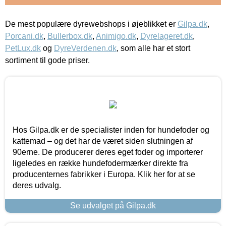
De mest populære dyrewebshops i øjeblikket er
Gilpa.dk
,
Porcani.dk
,
Bullerbox.dk
,
Animigo.dk
,
Dyrelageret.dk
,
PetLux.dk
og
DyreVerdenen.dk
, som alle har et stort
sortiment til gode priser.
Hos Gilpa.dk er de specialister inden for hundefoder og
kattemad – og det har de været siden slutningen af
90erne. De producerer deres eget foder og importerer
ligeledes en række hundefodermærker direkte fra
producenternes fabrikker i Europa. Klik her for at se
deres udvalg.
Se udvalget på Gilpa.dk