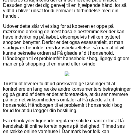
Desuden giver det dig genvej til en hjælpende hånd, for så
vidt du bliver udsat for dilemmaer i forbindelse med din
handel.
Udover dette slår vi et slag for at køberen er oppe på
mærkerne omkring de mest basale bestemmelser der kan
have indvirkning på købet, eksempelvis hvilken bytteret
shoppen benytter. Derfor er det også essesentielt, at man
stadigvæk beholder ens købsbekræftelse, så man altid vil
kunne bekræfte ordren af Få glæde af dit hønsehold.
Håndbogen til et problemfrit hønsehold / bog, ligegyldigt om
man er på shopping til en mand eller kvinde.
Trustpilot leverer fuldt ud ønskværdige løsninger til at
kontrollere en lang række andre konsumenters betragtninger
og på grund af dette er det at foretrække, at du ser nærmere
på internet virksomhedens omtaler af Få glæde af dit
hønsehold. Håndbogen til et problemfrit hønsehold / bog
forud for at du lægger din bestilling.
Facebook yder lignende regulære solide chancer for at få
kendskab til online forretningens pålidelighed. Tilmed ses
en række online varehuse i Danmark hvor folk kan