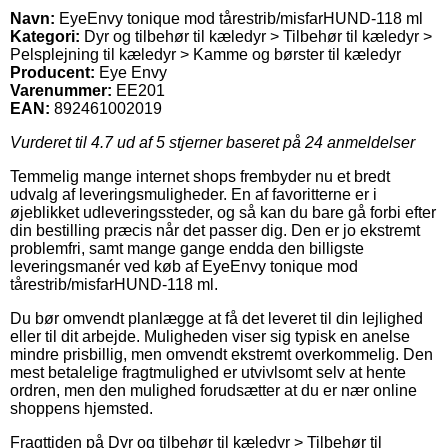
Navn:
EyeEnvy tonique mod tårestrib/misfarHUND-118 ml
Kategori:
Dyr og tilbehør til kæledyr > Tilbehør til kæledyr >
Pelsplejning til kæledyr > Kamme og børster til kæledyr
Producent:
Eye Envy
Varenummer:
EE201
EAN:
892461002019
Vurderet til
4.7
ud af 5 stjerner baseret på
24
anmeldelser
Temmelig mange internet shops frembyder nu et bredt
udvalg af leveringsmuligheder. En af favoritterne er i
øjeblikket udleveringssteder, og så kan du bare gå forbi efter
din bestilling præcis når det passer dig. Den er jo ekstremt
problemfri, samt mange gange endda den billigste
leveringsmanér ved køb af EyeEnvy tonique mod
tårestrib/misfarHUND-118 ml.
Du bør omvendt planlægge at få det leveret til din lejlighed
eller til dit arbejde. Muligheden viser sig typisk en anelse
mindre prisbillig, men omvendt ekstremt overkommelig. Den
mest betalelige fragtmulighed er utvivlsomt selv at hente
ordren, men den mulighed forudsætter at du er nær online
shoppens hjemsted.
Fragttiden på Dyr og tilbehør til kæledyr > Tilbehør til