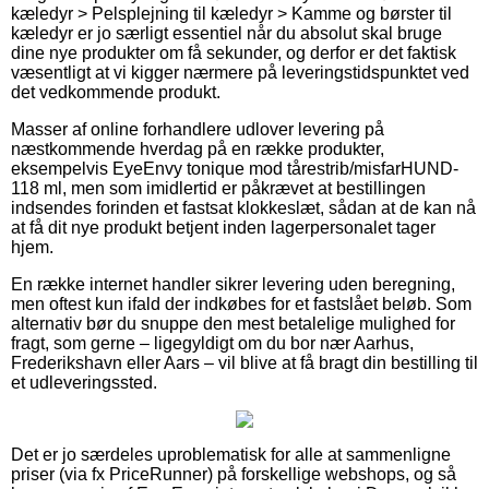
kæledyr > Pelsplejning til kæledyr > Kamme og børster til
kæledyr er jo særligt essentiel når du absolut skal bruge
dine nye produkter om få sekunder, og derfor er det faktisk
væsentligt at vi kigger nærmere på leveringstidspunktet ved
det vedkommende produkt.
Masser af online forhandlere udlover levering på
næstkommende hverdag på en række produkter,
eksempelvis EyeEnvy tonique mod tårestrib/misfarHUND-
118 ml, men som imidlertid er påkrævet at bestillingen
indsendes forinden et fastsat klokkeslæt, sådan at de kan nå
at få dit nye produkt betjent inden lagerpersonalet tager
hjem.
En række internet handler sikrer levering uden beregning,
men oftest kun ifald der indkøbes for et fastslået beløb. Som
alternativ bør du snuppe den mest betalelige mulighed for
fragt, som gerne – ligegyldigt om du bor nær Aarhus,
Frederikshavn eller Aars – vil blive at få bragt din bestilling til
et udleveringssted.
Det er jo særdeles uproblematisk for alle at sammenligne
priser (via fx PriceRunner) på forskellige webshops, og så