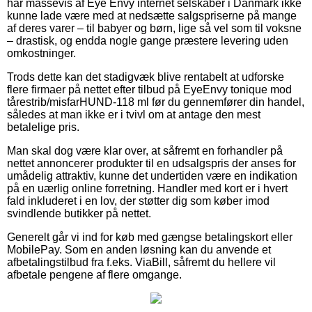
har massevis af Eye Envy internet selskaber i Danmark ikke
kunne lade være med at nedsætte salgspriserne på mange
af deres varer – til babyer og børn, lige så vel som til voksne
– drastisk, og endda nogle gange præstere levering uden
omkostninger.
Trods dette kan det stadigvæk blive rentabelt at udforske
flere firmaer på nettet efter tilbud på EyeEnvy tonique mod
tårestrib/misfarHUND-118 ml før du gennemfører din handel,
således at man ikke er i tvivl om at antage den mest
betalelige pris.
Man skal dog være klar over, at såfremt en forhandler på
nettet annoncerer produkter til en udsalgspris der anses for
umådelig attraktiv, kunne det undertiden være en indikation
på en uærlig online forretning. Handler med kort er i hvert
fald inkluderet i en lov, der støtter dig som køber imod
svindlende butikker på nettet.
Generelt går vi ind for køb med gængse betalingskort eller
MobilePay. Som en anden løsning kan du anvende et
afbetalingstilbud fra f.eks. ViaBill, såfremt du hellere vil
afbetale pengene af flere omgange.