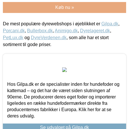
Køb nu »
De mest populære dyrewebshops i øjeblikket er
Gilpa.dk
,
Porcani.dk
,
Bullerbox.dk
,
Animigo.dk
,
Dyrelageret.dk
,
PetLux.dk
og
DyreVerdenen.dk
, som alle har et stort
sortiment til gode priser.
Hos Gilpa.dk er de specialister inden for hundefoder og
kattemad – og det har de været siden slutningen af
90erne. De producerer deres eget foder og importerer
ligeledes en række hundefodermærker direkte fra
producenternes fabrikker i Europa. Klik her for at se
deres udvalg.
Se udvalget på Gilpa.dk