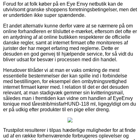
Forud for at folk køber på en Eye Envy netbutik kan de
utvivlsomt granske shoppens forretningsbetingelser, men det
er undertiden ikke super spændende.
Et andet alternativ kunne derfor være at se nærmere på om
online forhandleren er tilsluttet e-mærket, eftersom det ofte er
en antydning af at online butikken respekterer de officielle
danske regler, samt at internet firmaet ofte monitoreres af
jurister der har meget erfaring med reglerne. Dette er
desuden en god genvej til hjælpende service, for så vidt du
bliver udsat for besvær i processen med din handel.
Herudover tilråder vi at man er vaks omkring de mest
essentielle bestemmelser der kan spille ind i forbindelse
med bestillingen, for eksempel den ombytningsrettighed
internet firmaet kører med. I relation til det er det desuden
relevant, at man stadigvæk gemmer sin kvitteringsmail,
således man i fremtiden kan vidne om handlen af EyeEnvy
tonique mod tårestrib/misfarHUND-118 ml, ligegyldigt om du
er på udkig efter produkter til en pige eller dreng.
Trustpilot resulterer i tilpas hæderlige muligheder for at finde
ud af en række forhenværende forbrugeres oplevelser og