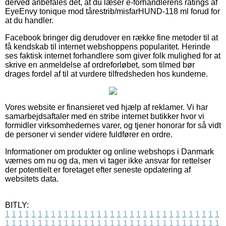
derved anbefales det, at du læser e-forhandlerens ratings af
EyeEnvy tonique mod tårestrib/misfarHUND-118 ml forud for
at du handler.
Facebook bringer dig derudover en række fine metoder til at
få kendskab til internet webshoppens popularitet. Herinde
ses faktisk internet forhandlere som giver folk mulighed for at
skrive en anmeldelse af ordreforløbet, som tilmed bør
drages fordel af til at vurdere tilfredsheden hos kunderne.
Vores website er finansieret ved hjælp af reklamer. Vi har
samarbejdsaftaler med en stribe internet butikker hvor vi
formidler virksomhedernes varer, og tjener honorar for så vidt
de personer vi sender videre fuldfører en ordre.
Informationer om produkter og online webshops i Danmark
værnes om nu og da, men vi tager ikke ansvar for rettelser
der potentielt er foretaget efter seneste opdatering af
websitets data.
BITLY:
1
1
1
1
1
1
1
1
1
1
1
1
1
1
1
1
1
1
1
1
1
1
1
1
1
1
1
1
1
1
1
1
1
1
1
1
1
1
1
1
1
1
1
1
1
1
1
1
1
1
1
1
1
1
1
1
1
1
1
1
1
1
1
1
1
1