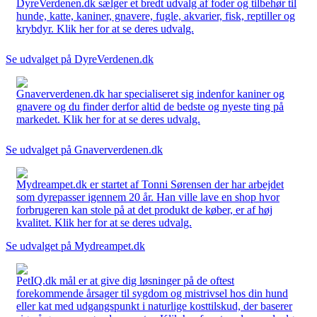
DyreVerdenen.dk sælger et bredt udvalg af foder og tilbehør til
hunde, katte, kaniner, gnavere, fugle, akvarier, fisk, reptiller og
krybdyr. Klik her for at se deres udvalg.
Se udvalget på DyreVerdenen.dk
Gnaververdenen.dk har specialiseret sig indenfor kaniner og
gnavere og du finder derfor altid de bedste og nyeste ting på
markedet. Klik her for at se deres udvalg.
Se udvalget på Gnaververdenen.dk
Mydreampet.dk er startet af Tonni Sørensen der har arbejdet
som dyrepasser igennem 20 år. Han ville lave en shop hvor
forbrugeren kan stole på at det produkt de køber, er af høj
kvalitet. Klik her for at se deres udvalg.
Se udvalget på Mydreampet.dk
PetIQ.dk mål er at give dig løsninger på de oftest
forekommende årsager til sygdom og mistrivsel hos din hund
eller kat med udgangspunkt i naturlige kosttilskud, der baserer