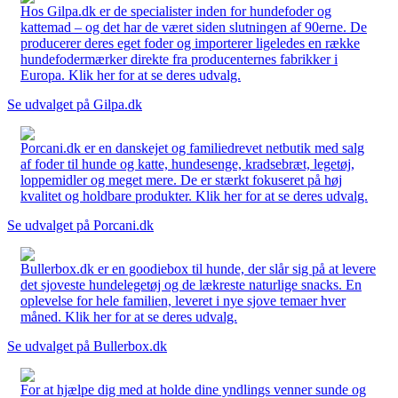
Hos Gilpa.dk er de specialister inden for hundefoder og
kattemad – og det har de været siden slutningen af 90erne. De
producerer deres eget foder og importerer ligeledes en række
hundefodermærker direkte fra producenternes fabrikker i
Europa. Klik her for at se deres udvalg.
Se udvalget på Gilpa.dk
Porcani.dk er en danskejet og familiedrevet netbutik med salg
af foder til hunde og katte, hundesenge, kradsebræt, legetøj,
loppemidler og meget mere. De er stærkt fokuseret på høj
kvalitet og holdbare produkter. Klik her for at se deres udvalg.
Se udvalget på Porcani.dk
Bullerbox.dk er en goodiebox til hunde, der slår sig på at levere
det sjoveste hundelegetøj og de lækreste naturlige snacks. En
oplevelse for hele familien, leveret i nye sjove temaer hver
måned. Klik her for at se deres udvalg.
Se udvalget på Bullerbox.dk
For at hjælpe dig med at holde dine yndlings venner sunde og