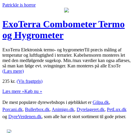
Patrickle is horror
ExoTerra Combometer Termo
og Hygrometer
ExoTerra Elektronisk termo- og hygrometerTil præcis måling af
temperatur og luftfugtighed i terrarier. Kabelsensoren monteres let
med den medfølgende sugekop. Min./max værdier kan ogsa aflæses,
så man kan følge evt. svingninger. Kan monteres på alle ExoTe
(Læs mere)
235
kr.
(Vis fragtpris)
Læs mere »
Køb nu »
De mest populære dyrewebshops i øjeblikket er
Gilpa.dk
,
Porcani.dk
,
Bullerbox.dk
,
Animigo.dk
,
Dyrelageret.dk
,
PetLux.dk
og
DyreVerdenen.dk
, som alle har et stort sortiment til gode priser.