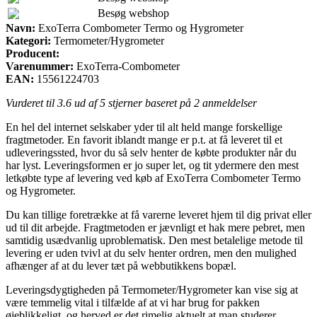
Besøg webshop
Navn:
ExoTerra Combometer Termo og Hygrometer
Kategori:
Termometer/Hygrometer
Producent:
Varenummer:
ExoTerra-Combometer
EAN:
15561224703
Vurderet til
3.6
ud af 5 stjerner baseret på
2
anmeldelser
En hel del internet selskaber yder til alt held mange forskellige
fragtmetoder. En favorit iblandt mange er p.t. at få leveret til et
udleveringssted, hvor du så selv henter de købte produkter når du
har lyst. Leveringsformen er jo super let, og tit ydermere den mest
letkøbte type af levering ved køb af ExoTerra Combometer Termo
og Hygrometer.
Du kan tillige foretrække at få varerne leveret hjem til dig privat eller
ud til dit arbejde. Fragtmetoden er jævnligt et hak mere pebret, men
samtidig usædvanlig uproblematisk. Den mest betalelige metode til
levering er uden tvivl at du selv henter ordren, men den mulighed
afhænger af at du lever tæt på webbutikkens bopæl.
Leveringsdygtigheden på Termometer/Hygrometer kan vise sig at
være temmelig vital i tilfælde af at vi har brug for pakken
øjeblikkeligt, og herved er det rimelig aktuelt at man studerer