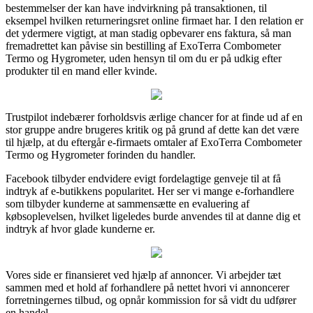
bestemmelser der kan have indvirkning på transaktionen, til
eksempel hvilken returneringsret online firmaet har. I den relation er
det ydermere vigtigt, at man stadig opbevarer ens faktura, så man
fremadrettet kan påvise sin bestilling af ExoTerra Combometer
Termo og Hygrometer, uden hensyn til om du er på udkig efter
produkter til en mand eller kvinde.
Trustpilot indebærer forholdsvis ærlige chancer for at finde ud af en
stor gruppe andre brugeres kritik og på grund af dette kan det være
til hjælp, at du eftergår e-firmaets omtaler af ExoTerra Combometer
Termo og Hygrometer forinden du handler.
Facebook tilbyder endvidere evigt fordelagtige genveje til at få
indtryk af e-butikkens popularitet. Her ser vi mange e-forhandlere
som tilbyder kunderne at sammensætte en evaluering af
købsoplevelsen, hvilket ligeledes burde anvendes til at danne dig et
indtryk af hvor glade kunderne er.
Vores side er finansieret ved hjælp af annoncer. Vi arbejder tæt
sammen med et hold af forhandlere på nettet hvori vi annoncerer
forretningernes tilbud, og opnår kommission for så vidt du udfører
en handel.