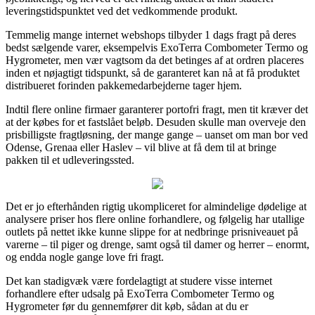
leveringstidspunktet ved det vedkommende produkt.
Temmelig mange internet webshops tilbyder 1 dags fragt på deres
bedst sælgende varer, eksempelvis ExoTerra Combometer Termo og
Hygrometer, men vær vagtsom da det betinges af at ordren placeres
inden et nøjagtigt tidspunkt, så de garanteret kan nå at få produktet
distribueret forinden pakkemedarbejderne tager hjem.
Indtil flere online firmaer garanterer portofri fragt, men tit kræver det
at der købes for et fastslået beløb. Desuden skulle man overveje den
prisbilligste fragtløsning, der mange gange – uanset om man bor ved
Odense, Grenaa eller Haslev – vil blive at få dem til at bringe
pakken til et udleveringssted.
Det er jo efterhånden rigtig ukompliceret for almindelige dødelige at
analysere priser hos flere online forhandlere, og følgelig har utallige
outlets på nettet ikke kunne slippe for at nedbringe prisniveauet på
varerne – til piger og drenge, samt også til damer og herrer – enormt,
og endda nogle gange love fri fragt.
Det kan stadigvæk være fordelagtigt at studere visse internet
forhandlere efter udsalg på ExoTerra Combometer Termo og
Hygrometer før du gennemfører dit køb, sådan at du er