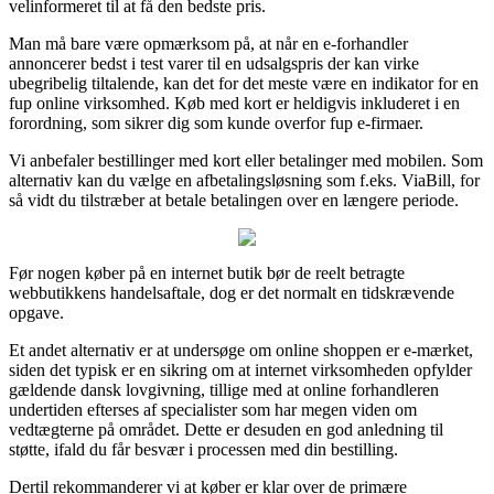
velinformeret til at få den bedste pris.
Man må bare være opmærksom på, at når en e-forhandler
annoncerer bedst i test varer til en udsalgspris der kan virke
ubegribelig tiltalende, kan det for det meste være en indikator for en
fup online virksomhed. Køb med kort er heldigvis inkluderet i en
forordning, som sikrer dig som kunde overfor fup e-firmaer.
Vi anbefaler bestillinger med kort eller betalinger med mobilen. Som
alternativ kan du vælge en afbetalingsløsning som f.eks. ViaBill, for
så vidt du tilstræber at betale betalingen over en længere periode.
Før nogen køber på en internet butik bør de reelt betragte
webbutikkens handelsaftale, dog er det normalt en tidskrævende
opgave.
Et andet alternativ er at undersøge om online shoppen er e-mærket,
siden det typisk er en sikring om at internet virksomheden opfylder
gældende dansk lovgivning, tillige med at online forhandleren
undertiden efterses af specialister som har megen viden om
vedtægterne på området. Dette er desuden en god anledning til
støtte, ifald du får besvær i processen med din bestilling.
Dertil rekommanderer vi at køber er klar over de primære