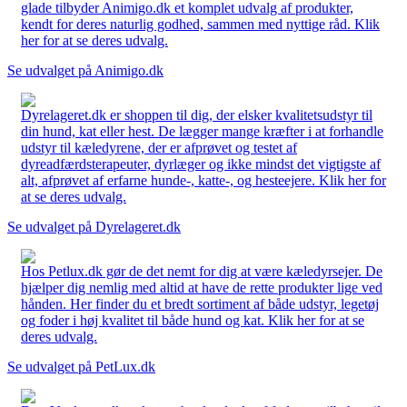
glade tilbyder Animigo.dk et komplet udvalg af produkter,
kendt for deres naturlig godhed, sammen med nyttige råd. Klik
her for at se deres udvalg.
Se udvalget på Animigo.dk
Dyrelageret.dk er shoppen til dig, der elsker kvalitetsudstyr til
din hund, kat eller hest. De lægger mange kræfter i at forhandle
udstyr til kæledyrene, der er afprøvet og testet af
dyreadfærdsterapeuter, dyrlæger og ikke mindst det vigtigste af
alt, afprøvet af erfarne hunde-, katte-, og hesteejere. Klik her for
at se deres udvalg.
Se udvalget på Dyrelageret.dk
Hos Petlux.dk gør de det nemt for dig at være kæledyrsejer. De
hjælper dig nemlig med altid at have de rette produkter lige ved
hånden. Her finder du et bredt sortiment af både udstyr, legetøj
og foder i høj kvalitet til både hund og kat. Klik her for at se
deres udvalg.
Se udvalget på PetLux.dk