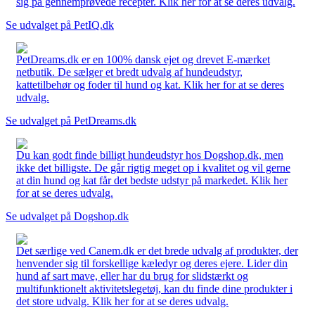
sig på gennemprøvede recepter. Klik her for at se deres udvalg.
Se udvalget på PetIQ.dk
PetDreams.dk er en 100% dansk ejet og drevet E-mærket
netbutik. De sælger et bredt udvalg af hundeudstyr,
kattetilbehør og foder til hund og kat. Klik her for at se deres
udvalg.
Se udvalget på PetDreams.dk
Du kan godt finde billigt hundeudstyr hos Dogshop.dk, men
ikke det billigste. De går rigtig meget op i kvalitet og vil gerne
at din hund og kat får det bedste udstyr på markedet. Klik her
for at se deres udvalg.
Se udvalget på Dogshop.dk
Det særlige ved Canem.dk er det brede udvalg af produkter, der
henvender sig til forskellige kæledyr og deres ejere. Lider din
hund af sart mave, eller har du brug for slidstærkt og
multifunktionelt aktivitetslegetøj, kan du finde dine produkter i
det store udvalg. Klik her for at se deres udvalg.