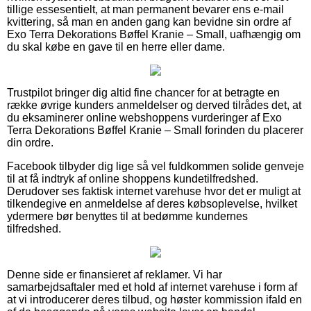
tillige essesentielt, at man permanent bevarer ens e-mail
kvittering, så man en anden gang kan bevidne sin ordre af
Exo Terra Dekorations Bøffel Kranie – Small, uafhængig om
du skal købe en gave til en herre eller dame.
Trustpilot bringer dig altid fine chancer for at betragte en
række øvrige kunders anmeldelser og derved tilrådes det, at
du eksaminerer online webshoppens vurderinger af Exo
Terra Dekorations Bøffel Kranie – Small forinden du placerer
din ordre.
Facebook tilbyder dig lige så vel fuldkommen solide genveje
til at få indtryk af online shoppens kundetilfredshed.
Derudover ses faktisk internet varehuse hvor det er muligt at
tilkendegive en anmeldelse af deres købsoplevelse, hvilket
ydermere bør benyttes til at bedømme kundernes
tilfredshed.
Denne side er finansieret af reklamer. Vi har
samarbejdsaftaler med et hold af internet varehuse i form af
at vi introducerer deres tilbud, og høster kommission ifald en