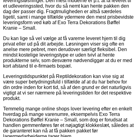
leveringsløsninger. Den mest moderne er p.t. at få leveret til
et udleveringssted, hvor du så nemt kan hente pakken den
dag der passer dig. Fragtmuligheden er altså særdeles
ligetil, samt i mange tilfælde ydermere den mest prisbevidste
leveringsform ved køb af Exo Terra Dekorations Bøffel
Kranie – Small.
Du kan lige så vel vælge at få varerne leveret hjem til dig
privat eller ud på dit arbejde. Løsningen viser sig ofte en
anelse mere pebret, men derudover særligt fleksibel. Den
mindst kostelige leveringstype er uden tvivl at hente
produkterne selv, som desværre nødvendiggør at du er med
kort afstand til e-firmaets bopæl.
Leveringstidspunktet på Reptildekoration kan vise sig at
være super betydningsfuld i tilfælde af at du har behov for
din ordre inden for kort tid, så af den grund er det naturligvis
vigtigt at vi ser nærmere på leveringstiden for det respektive
produkt.
Temmelig mange online shops lover levering efter en enkelt
hverdag på mange varenumre, eksempelvis Exo Terra
Dekorations Bøffel Kranie – Small, som dog er forudsat at
handlen gemmenføres før et nøjagtigt klokkeslæt, således at
de garanteret kan nå at få pakken pakket før
lagermedarbejderne tager hjem.