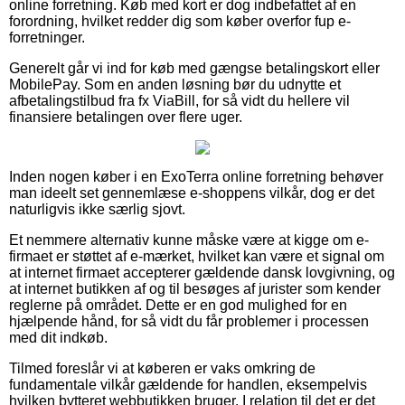
online forretning. Køb med kort er dog indbefattet af en
forordning, hvilket redder dig som køber overfor fup e-
forretninger.
Generelt går vi ind for køb med gængse betalingskort eller
MobilePay. Som en anden løsning bør du udnytte et
afbetalingstilbud fra fx ViaBill, for så vidt du hellere vil
finansiere betalingen over flere uger.
Inden nogen køber i en ExoTerra online forretning behøver
man ideelt set gennemlæse e-shoppens vilkår, dog er det
naturligvis ikke særlig sjovt.
Et nemmere alternativ kunne måske være at kigge om e-
firmaet er støttet af e-mærket, hvilket kan være et signal om
at internet firmaet accepterer gældende dansk lovgivning, og
at internet butikken af og til besøges af jurister som kender
reglerne på området. Dette er en god mulighed for en
hjælpende hånd, for så vidt du får problemer i processen
med dit indkøb.
Tilmed foreslår vi at køberen er vaks omkring de
fundamentale vilkår gældende for handlen, eksempelvis
hvilken bytteret webbutikken bruger. I relation til det er det