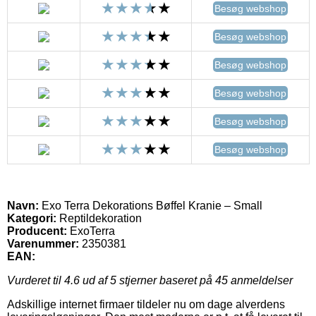
Besøg webshop
Besøg webshop
Besøg webshop
Besøg webshop
Besøg webshop
Besøg webshop
Navn:
Exo Terra Dekorations Bøffel Kranie – Small
Kategori:
Reptildekoration
Producent:
ExoTerra
Varenummer:
2350381
EAN:
Vurderet til
4.6
ud af 5 stjerner baseret på
45
anmeldelser
Adskillige internet firmaer tildeler nu om dage alverdens