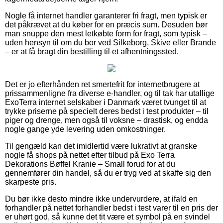
Nogle få internet handler garanterer fri fragt, men typisk er
det påkrævet at du køber for en præcis sum. Desuden bør
man snuppe den mest letkøbte form for fragt, som typisk –
uden hensyn til om du bor ved Silkeborg, Skive eller Brande
– er at få bragt din bestilling til et afhentningssted.
Det er jo efterhånden ret smertefrit for internetbrugere at
prissammenligne fra diverse e-handler, og til tak har utallige
ExoTerra internet selskaber i Danmark været tvunget til at
trykke priserne på specielt deres bedst i test produkter – til
piger og drenge, men også til voksne – drastisk, og endda
nogle gange yde levering uden omkostninger.
Til gengæld kan det imidlertid være lukrativt at granske
nogle få shops på nettet efter tilbud på Exo Terra
Dekorations Bøffel Kranie – Small forud for at du
gennemfører din handel, så du er tryg ved at skaffe sig den
skarpeste pris.
Du bør ikke desto mindre ikke undervurdere, at ifald en
forhandler på nettet forhandler bedst i test varer til en pris der
er uhørt god, så kunne det tit være et symbol på en svindel