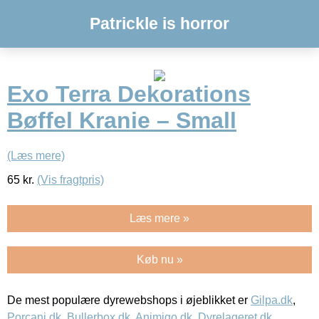
Patrickle is horror
Exo Terra Dekorations
Bøffel Kranie – Small
(Læs mere)
65
kr.
(Vis fragtpris)
Læs mere »
Køb nu »
De mest populære dyrewebshops i øjeblikket er
Gilpa.dk
,
Porcani.dk
,
Bullerbox.dk
,
Animigo.dk
,
Dyrelageret.dk
,