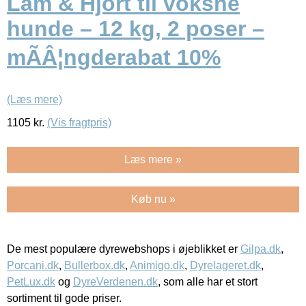
Lam & Hjort til voksne
hunde – 12 kg, 2 poser –
mÃÂ¦ngderabat 10%
(Læs mere)
1105
kr.
(Vis fragtpris)
Læs mere »
Køb nu »
De mest populære dyrewebshops i øjeblikket er
Gilpa.dk
,
Porcani.dk
,
Bullerbox.dk
,
Animigo.dk
,
Dyrelageret.dk
,
PetLux.dk
og
DyreVerdenen.dk
, som alle har et stort
sortiment til gode priser.