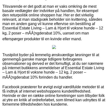
Tilsvarende er det godt at man er vaks omkring de mest
basale vedtægter der indvirker på handlen, for eksempel
den returpolitik online shoppen har. Her er det virkelig
relevant, at man stadigvæk beholder sin kvittering, således
man en anden gang vil kunne eftervise sin bestilling af
Essential Estate Living – Lam & Hjort til voksne hunde – 12
kg, 2 poser – mÃÂ¦ngderabat 10%, uanset om man
efterspørger produkter til en kvinde eller mand.
Trustpilot byder på temmelig ønskværdige løsninger til at
gennemgå ganske mange tidligere forbrugeres
observationer og derved er det fornuftigt, at du ser nærmere
på internet butikkens anmeldelser af Essential Estate Living
– Lam & Hjort til voksne hunde – 12 kg, 2 poser –
mÃÂ¦ngderabat 10% forinden du handler.
Facebook præsterer for øvrigt evigt værdifulde metoder til at
få indtryk af internet webshoppens kundetilfredshed.
Herinde er der en række online forretninger som tilbyder folk
at ytre en kritik af ordreforløbet, som tilmed kan udnyttes til at
fornemme tilfredsheden hos kunderne.