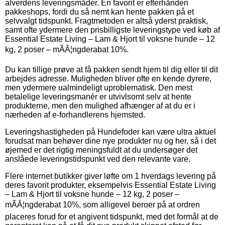
alverdens leveringsmåder. En favorit er efterhånden
pakkeshops, fordi du så nemt kan hente pakken på et
selvvalgt tidspunkt. Fragtmetoden er altså yderst praktisk,
samt ofte ydermere den prisbilligste leveringstype ved køb af
Essential Estate Living – Lam & Hjort til voksne hunde – 12
kg, 2 poser – mÃÂ¦ngderabat 10%.
Du kan tillige prøve at få pakken sendt hjem til dig eller til dit
arbejdes adresse. Muligheden bliver ofte en kende dyrere,
men ydermere ualmindeligt uproblematisk. Den mest
betalelige leveringsmanér er utvivlsomt selv at hente
produkterne, men den mulighed afhænger af at du er i
nærheden af e-forhandlerens hjemsted.
Leveringshastigheden på Hundefoder kan være ultra aktuel
forudsat man behøver dine nye produkter nu og her, så i det
øjemed er det rigtig meningsfuldt at du undersøger det
anslåede leveringstidspunkt ved den relevante vare.
Flere internet butikker giver løfte om 1 hverdags levering på
deres favorit produkter, eksempelvis Essential Estate Living
– Lam & Hjort til voksne hunde – 12 kg, 2 poser –
mÃÂ¦ngderabat 10%, som alligevel beroer på at ordren
placeres forud for et angivent tidspunkt, med det formål at de