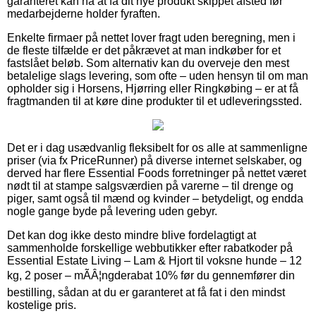
garanteret kan nå at få dit nye produkt skippet afsted før
medarbejderne holder fyraften.
Enkelte firmaer på nettet lover fragt uden beregning, men i
de fleste tilfælde er det påkrævet at man indkøber for et
fastslået beløb. Som alternativ kan du overveje den mest
betalelige slags levering, som ofte – uden hensyn til om man
opholder sig i Horsens, Hjørring eller Ringkøbing – er at få
fragtmanden til at køre dine produkter til et udleveringssted.
Det er i dag usædvanlig fleksibelt for os alle at sammenligne
priser (via fx PriceRunner) på diverse internet selskaber, og
derved har flere Essential Foods forretninger på nettet været
nødt til at stampe salgsværdien på varerne – til drenge og
piger, samt også til mænd og kvinder – betydeligt, og endda
nogle gange byde på levering uden gebyr.
Det kan dog ikke desto mindre blive fordelagtigt at
sammenholde forskellige webbutikker efter rabatkoder på
Essential Estate Living – Lam & Hjort til voksne hunde – 12
kg, 2 poser – mÃÂ¦ngderabat 10% før du gennemfører din
bestilling, sådan at du er garanteret at få fat i den mindst
kostelige pris.