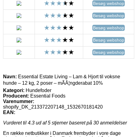
Besøg webshop
Besøg webshop
Besøg webshop
Besøg webshop
Besøg webshop
Navn:
Essential Estate Living – Lam & Hjort til voksne
hunde – 12 kg, 2 poser – mÃÂ¦ngderabat 10%
Kategori:
Hundefoder
Producent:
Essential Foods
Varenummer:
shopify_DK_213372207148_1532670181420
EAN:
Vurderet til
4.3
ud af 5 stjerner baseret på
30
anmeldelser
En række netbutikker i Danmark frembyder i vore dage