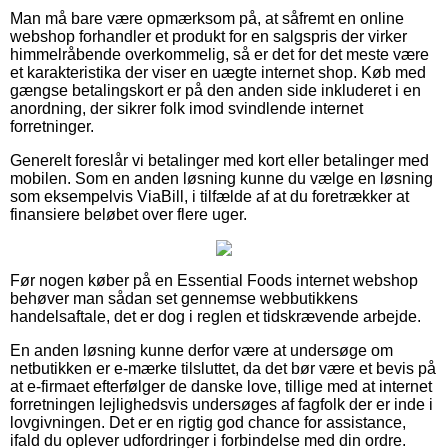
Man må bare være opmærksom på, at såfremt en online
webshop forhandler et produkt for en salgspris der virker
himmelråbende overkommelig, så er det for det meste være
et karakteristika der viser en uægte internet shop. Køb med
gængse betalingskort er på den anden side inkluderet i en
anordning, der sikrer folk imod svindlende internet
forretninger.
Generelt foreslår vi betalinger med kort eller betalinger med
mobilen. Som en anden løsning kunne du vælge en løsning
som eksempelvis ViaBill, i tilfælde af at du foretrækker at
finansiere beløbet over flere uger.
Før nogen køber på en Essential Foods internet webshop
behøver man sådan set gennemse webbutikkens
handelsaftale, det er dog i reglen et tidskrævende arbejde.
En anden løsning kunne derfor være at undersøge om
netbutikken er e-mærke tilsluttet, da det bør være et bevis på
at e-firmaet efterfølger de danske love, tillige med at internet
forretningen lejlighedsvis undersøges af fagfolk der er inde i
lovgivningen. Det er en rigtig god chance for assistance,
ifald du oplever udfordringer i forbindelse med din ordre.