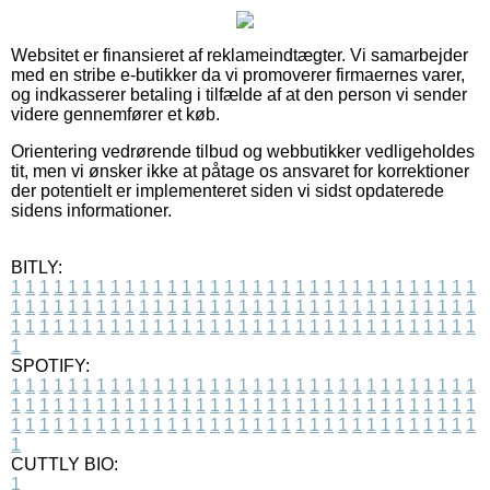
Websitet er finansieret af reklameindtægter. Vi samarbejder
med en stribe e-butikker da vi promoverer firmaernes varer,
og indkasserer betaling i tilfælde af at den person vi sender
videre gennemfører et køb.
Orientering vedrørende tilbud og webbutikker vedligeholdes
tit, men vi ønsker ikke at påtage os ansvaret for korrektioner
der potentielt er implementeret siden vi sidst opdaterede
sidens informationer.
BITLY:
1
1
1
1
1
1
1
1
1
1
1
1
1
1
1
1
1
1
1
1
1
1
1
1
1
1
1
1
1
1
1
1
1
1
1
1
1
1
1
1
1
1
1
1
1
1
1
1
1
1
1
1
1
1
1
1
1
1
1
1
1
1
1
1
1
1
1
1
1
1
1
1
1
1
1
1
1
1
1
1
1
1
1
1
1
1
1
1
1
1
1
1
1
1
1
1
1
1
1
1
SPOTIFY:
1
1
1
1
1
1
1
1
1
1
1
1
1
1
1
1
1
1
1
1
1
1
1
1
1
1
1
1
1
1
1
1
1
1
1
1
1
1
1
1
1
1
1
1
1
1
1
1
1
1
1
1
1
1
1
1
1
1
1
1
1
1
1
1
1
1
1
1
1
1
1
1
1
1
1
1
1
1
1
1
1
1
1
1
1
1
1
1
1
1
1
1
1
1
1
1
1
1
1
1
CUTTLY BIO:
1