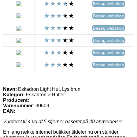
Besøg webshop
Besøg webshop
Besøg webshop
Besøg webshop
Besøg webshop
Besøg webshop
Navn:
Eskadron Light Hut, Lys brun
Kategori:
Eskadron > Hutter
Producent:
Varenummer:
30609
EAN:
Vurderet til
4
ud af 5 stjerner baseret på
49
anmeldelser
En lang række internet butikker tildeler nu om stunder