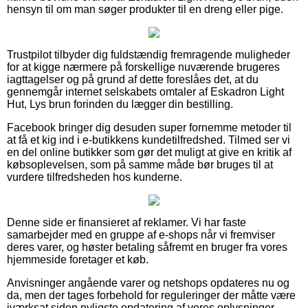
hensyn til om man søger produkter til en dreng eller pige.
Trustpilot tilbyder dig fuldstændig fremragende muligheder
for at kigge nærmere på forskellige nuværende brugeres
iagttagelser og på grund af dette foreslåes det, at du
gennemgår internet selskabets omtaler af Eskadron Light
Hut, Lys brun forinden du lægger din bestilling.
Facebook bringer dig desuden super fornemme metoder til
at få et kig ind i e-butikkens kundetilfredshed. Tilmed ser vi
en del online butikker som gør det muligt at give en kritik af
købsoplevelsen, som på samme måde bør bruges til at
vurdere tilfredsheden hos kunderne.
Denne side er finansieret af reklamer. Vi har faste
samarbejder med en gruppe af e-shops når vi fremviser
deres varer, og høster betaling såfremt en bruger fra vores
hjemmeside foretager et køb.
Anvisninger angående varer og netshops opdateres nu og
da, men der tages forbehold for reguleringer der måtte være
iværksat siden nyligste opdatering af vores oplysninger.