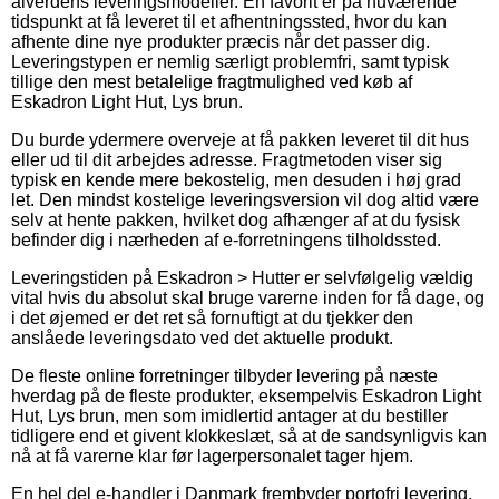
alverdens leveringsmodeller. En favorit er på nuværende
tidspunkt at få leveret til et afhentningssted, hvor du kan
afhente dine nye produkter præcis når det passer dig.
Leveringstypen er nemlig særligt problemfri, samt typisk
tillige den mest betalelige fragtmulighed ved køb af
Eskadron Light Hut, Lys brun.
Du burde ydermere overveje at få pakken leveret til dit hus
eller ud til dit arbejdes adresse. Fragtmetoden viser sig
typisk en kende mere bekostelig, men desuden i høj grad
let. Den mindst kostelige leveringsversion vil dog altid være
selv at hente pakken, hvilket dog afhænger af at du fysisk
befinder dig i nærheden af e-forretningens tilholdssted.
Leveringstiden på Eskadron > Hutter er selvfølgelig vældig
vital hvis du absolut skal bruge varerne inden for få dage, og
i det øjemed er det ret så fornuftigt at du tjekker den
anslåede leveringsdato ved det aktuelle produkt.
De fleste online forretninger tilbyder levering på næste
hverdag på de fleste produkter, eksempelvis Eskadron Light
Hut, Lys brun, men som imidlertid antager at du bestiller
tidligere end et givent klokkeslæt, så at de sandsynligvis kan
nå at få varerne klar før lagerpersonalet tager hjem.
En hel del e-handler i Danmark frembyder portofri levering,