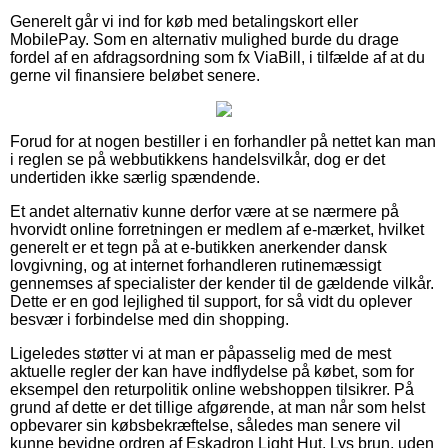
Generelt går vi ind for køb med betalingskort eller
MobilePay. Som en alternativ mulighed burde du drage
fordel af en afdragsordning som fx ViaBill, i tilfælde af at du
gerne vil finansiere beløbet senere.
Forud for at nogen bestiller i en forhandler på nettet kan man
i reglen se på webbutikkens handelsvilkår, dog er det
undertiden ikke særlig spændende.
Et andet alternativ kunne derfor være at se nærmere på
hvorvidt online forretningen er medlem af e-mærket, hvilket
generelt er et tegn på at e-butikken anerkender dansk
lovgivning, og at internet forhandleren rutinemæssigt
gennemses af specialister der kender til de gældende vilkår.
Dette er en god lejlighed til support, for så vidt du oplever
besvær i forbindelse med din shopping.
Ligeledes støtter vi at man er påpasselig med de mest
aktuelle regler der kan have indflydelse på købet, som for
eksempel den returpolitik online webshoppen tilsikrer. På
grund af dette er det tillige afgørende, at man når som helst
opbevarer sin købsbekræftelse, således man senere vil
kunne bevidne ordren af Eskadron Light Hut, Lys brun, uden