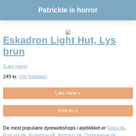
Patrickle is horror
Eskadron Light Hut, Lys
brun
(Læs mere)
245
kr.
(Vis fragtpris)
Læs mere »
Køb nu »
De mest populære dyrewebshops i øjeblikket er
Gilpa.dk
,
Porcani.dk
,
Bullerbox.dk
,
Animigo.dk
,
Dyrelageret.dk
,