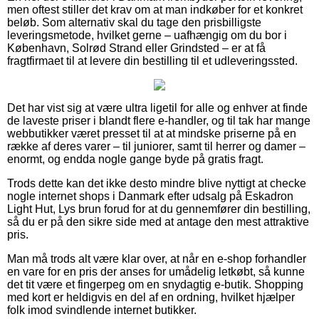
men oftest stiller det krav om at man indkøber for et konkret
beløb. Som alternativ skal du tage den prisbilligste
leveringsmetode, hvilket gerne – uafhængig om du bor i
København, Solrød Strand eller Grindsted – er at få
fragtfirmaet til at levere din bestilling til et udleveringssted.
Det har vist sig at være ultra ligetil for alle og enhver at finde
de laveste priser i blandt flere e-handler, og til tak har mange
webbutikker været presset til at at mindske priserne på en
række af deres varer – til juniorer, samt til herrer og damer –
enormt, og endda nogle gange byde på gratis fragt.
Trods dette kan det ikke desto mindre blive nyttigt at checke
nogle internet shops i Danmark efter udsalg på Eskadron
Light Hut, Lys brun forud for at du gennemfører din bestilling,
så du er på den sikre side med at antage den mest attraktive
pris.
Man må trods alt være klar over, at når en e-shop forhandler
en vare for en pris der anses for umådelig letkøbt, så kunne
det tit være et fingerpeg om en snydagtig e-butik. Shopping
med kort er heldigvis en del af en ordning, hvilket hjælper
folk imod svindlende internet butikker.