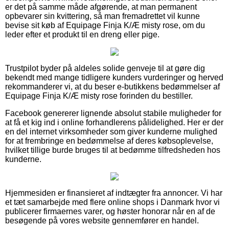
er det på samme måde afgørende, at man permanent
opbevarer sin kvittering, så man fremadrettet vil kunne
bevise sit køb af Equipage Finja K/Æ misty rose, om du
leder efter et produkt til en dreng eller pige.
Trustpilot byder på aldeles solide genveje til at gøre dig
bekendt med mange tidligere kunders vurderinger og herved
rekommanderer vi, at du beser e-butikkens bedømmelser af
Equipage Finja K/Æ misty rose forinden du bestiller.
Facebook genererer lignende absolut stabile muligheder for
at få et kig ind i online forhandlerens pålidelighed. Her er der
en del internet virksomheder som giver kunderne mulighed
for at frembringe en bedømmelse af deres købsoplevelse,
hvilket tillige burde bruges til at bedømme tilfredsheden hos
kunderne.
Hjemmesiden er finansieret af indtægter fra annoncer. Vi har
et tæt samarbejde med flere online shops i Danmark hvor vi
publicerer firmaernes varer, og høster honorar når en af de
besøgende på vores website gennemfører en handel.