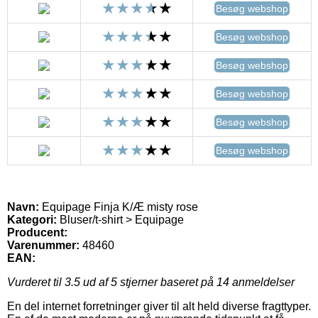
Besøg webshop
Besøg webshop
Besøg webshop
Besøg webshop
Besøg webshop
Besøg webshop
Navn:
Equipage Finja K/Æ misty rose
Kategori:
Bluser/t-shirt > Equipage
Producent:
Varenummer:
48460
EAN:
Vurderet til
3.5
ud af 5 stjerner baseret på
14
anmeldelser
En del internet forretninger giver til alt held diverse fragttyper.