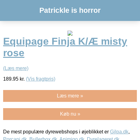
Patrickle is horror
Equipage Finja K/Æ misty
rose
(Læs mere)
189.95
kr.
(Vis fragtpris)
Læs mere »
Køb nu »
De mest populære dyrewebshops i øjeblikket er
Gilpa.dk
,
Porcani.dk
,
Bullerbox.dk
,
Animigo.dk
,
Dyrelageret.dk
,