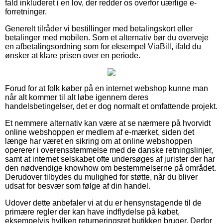
fald inkluderet i en lov, der redder os overfor uærlige e-
forretninger.
Generelt tilråder vi bestillinger med betalingskort eller
betalinger med mobilen. Som et alternativ bør du overveje
en afbetalingsordning som for eksempel ViaBill, ifald du
ønsker at klare prisen over en periode.
Forud for at folk køber på en internet webshop kunne man
når alt kommer til alt løbe igennem deres
handelsbetingelser, det er dog normalt et omfattende projekt.
Et nemmere alternativ kan være at se nærmere på hvorvidt
online webshoppen er medlem af e-mærket, siden det
længe har været en sikring om at online webshoppen
opererer i overensstemmelse med de danske retningslinjer,
samt at internet selskabet ofte undersøges af jurister der har
den nødvendige knowhow om bestemmelserne på området.
Derudover tilbydes du mulighed for støtte, når du bliver
udsat for besvær som følge af din handel.
Udover dette anbefaler vi at du er hensynstagende til de
primære regler der kan have indflydelse på købet,
eksempelvis hvilken returneringsret butikken bruger. Derfor