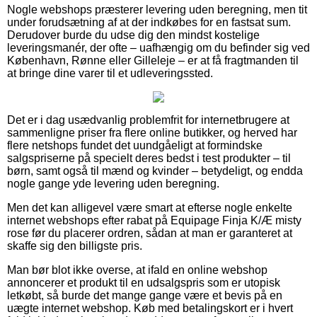
Nogle webshops præsterer levering uden beregning, men tit
under forudsætning af at der indkøbes for en fastsat sum.
Derudover burde du udse dig den mindst kostelige
leveringsmanér, der ofte – uafhængig om du befinder sig ved
København, Rønne eller Gilleleje – er at få fragtmanden til
at bringe dine varer til et udleveringssted.
Det er i dag usædvanlig problemfrit for internetbrugere at
sammenligne priser fra flere online butikker, og herved har
flere netshops fundet det uundgåeligt at formindske
salgspriserne på specielt deres bedst i test produkter – til
børn, samt også til mænd og kvinder – betydeligt, og endda
nogle gange yde levering uden beregning.
Men det kan alligevel være smart at efterse nogle enkelte
internet webshops efter rabat på Equipage Finja K/Æ misty
rose før du placerer ordren, sådan at man er garanteret at
skaffe sig den billigste pris.
Man bør blot ikke overse, at ifald en online webshop
annoncerer et produkt til en udsalgspris som er utopisk
letkøbt, så burde det mange gange være et bevis på en
uægte internet webshop. Køb med betalingskort er i hvert