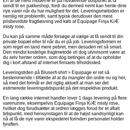
En af de mest moderne er på nuværende tidspunkt at få
sendt til en pakkeshop, fordi du dermed nemt kan hente dine
nye varer når du har mulighed for det. Leveringsmetoden er
nemlig ret problemfri, samt typisk derudover den mest
prisbevidste fragtløsning ved køb af Equipage Finja K/Æ
misty rose.
Du kan på samme måde forsøge at vælge at få sendt til din
private bopæl eller til når du er på job. Leveringsformen er
som regel en tand mere pebret, men desuden ret så smart.
Den mindst kostelige fragtmetode vil dog utvivlsomt være at
du selv henter ordren, som dog betinges af at du opholder
dig i kort afstand af internet firmaets tilholdssted.
Leveringstiden på Bluser/t-shirt > Equipage er ret så
bestemmende i tilfælde af at du mangler din ordre nu og her,
så med det formål er det rigtig aktuelt at man ser det
estimerede leveringstidspunkt på det respektive produkt.
En lang række internet handler lover 1 dags levering på flere
varenumre, eksempelvis Equipage Finja K/Æ misty rose,
hvilket dog forudsætter at ordren lægges forud for et aftalt
tidspunkt, med hensynstagen til at de højst sandsynligt kan
nå at få de nye varer ekspederet forinden personalet holder
fyraften.