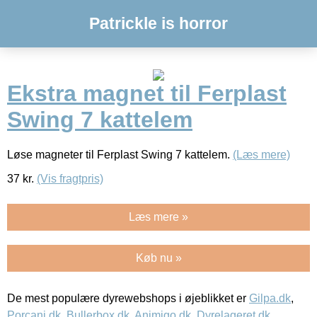
Patrickle is horror
Ekstra magnet til Ferplast
Swing 7 kattelem
Løse magneter til Ferplast Swing 7 kattelem.
(Læs mere)
37
kr.
(Vis fragtpris)
Læs mere »
Køb nu »
De mest populære dyrewebshops i øjeblikket er
Gilpa.dk
,
Porcani.dk
,
Bullerbox.dk
,
Animigo.dk
,
Dyrelageret.dk
,