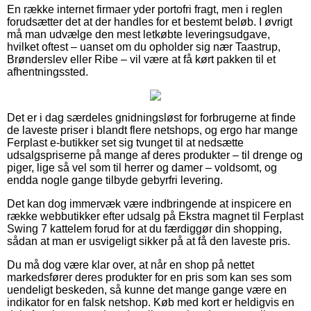
En række internet firmaer yder portofri fragt, men i reglen
forudsætter det at der handles for et bestemt beløb. I øvrigt
må man udvælge den mest letkøbte leveringsudgave,
hvilket oftest – uanset om du opholder sig nær Taastrup,
Brønderslev eller Ribe – vil være at få kørt pakken til et
afhentningssted.
Det er i dag særdeles gnidningsløst for forbrugerne at finde
de laveste priser i blandt flere netshops, og ergo har mange
Ferplast e-butikker set sig tvunget til at nedsætte
udsalgspriserne på mange af deres produkter – til drenge og
piger, lige så vel som til herrer og damer – voldsomt, og
endda nogle gange tilbyde gebyrfri levering.
Det kan dog immervæk være indbringende at inspicere en
række webbutikker efter udsalg på Ekstra magnet til Ferplast
Swing 7 kattelem forud for at du færdiggør din shopping,
sådan at man er usvigeligt sikker på at få den laveste pris.
Du må dog være klar over, at når en shop på nettet
markedsfører deres produkter for en pris som kan ses som
uendeligt beskeden, så kunne det mange gange være en
indikator for en falsk netshop. Køb med kort er heldigvis en