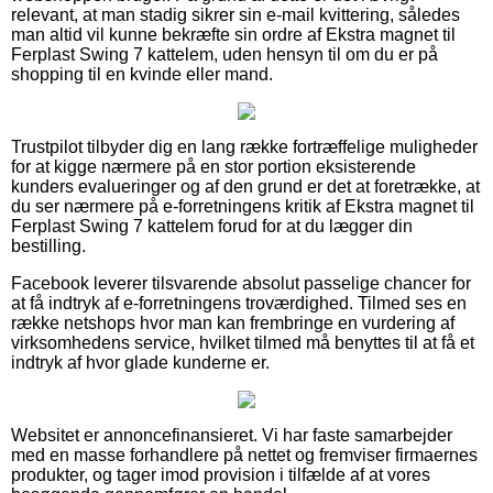
relevant, at man stadig sikrer sin e-mail kvittering, således
man altid vil kunne bekræfte sin ordre af Ekstra magnet til
Ferplast Swing 7 kattelem, uden hensyn til om du er på
shopping til en kvinde eller mand.
Trustpilot tilbyder dig en lang række fortræffelige muligheder
for at kigge nærmere på en stor portion eksisterende
kunders evalueringer og af den grund er det at foretrække, at
du ser nærmere på e-forretningens kritik af Ekstra magnet til
Ferplast Swing 7 kattelem forud for at du lægger din
bestilling.
Facebook leverer tilsvarende absolut passelige chancer for
at få indtryk af e-forretningens troværdighed. Tilmed ses en
række netshops hvor man kan frembringe en vurdering af
virksomhedens service, hvilket tilmed må benyttes til at få et
indtryk af hvor glade kunderne er.
Websitet er annoncefinansieret. Vi har faste samarbejder
med en masse forhandlere på nettet og fremviser firmaernes
produkter, og tager imod provision i tilfælde af at vores