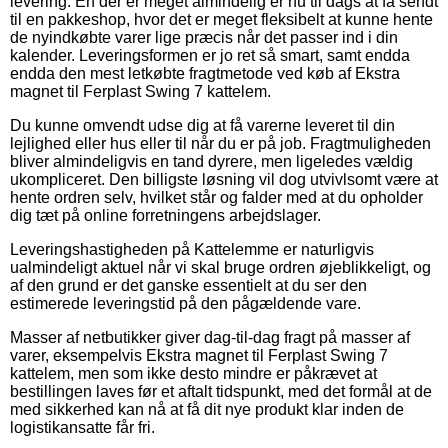
levering. En der er meget almindelig er nu til dags at få sendt
til en pakkeshop, hvor det er meget fleksibelt at kunne hente
de nyindkøbte varer lige præcis når det passer ind i din
kalender. Leveringsformen er jo ret så smart, samt endda
endda den mest letkøbte fragtmetode ved køb af Ekstra
magnet til Ferplast Swing 7 kattelem.
Du kunne omvendt udse dig at få varerne leveret til din
lejlighed eller hus eller til når du er på job. Fragtmuligheden
bliver almindeligvis en tand dyrere, men ligeledes vældig
ukompliceret. Den billigste løsning vil dog utvivlsomt være at
hente ordren selv, hvilket står og falder med at du opholder
dig tæt på online forretningens arbejdslager.
Leveringshastigheden på Kattelemme er naturligvis
ualmindeligt aktuel når vi skal bruge ordren øjeblikkeligt, og
af den grund er det ganske essentielt at du ser den
estimerede leveringstid på den pågældende vare.
Masser af netbutikker giver dag-til-dag fragt på masser af
varer, eksempelvis Ekstra magnet til Ferplast Swing 7
kattelem, men som ikke desto mindre er påkrævet at
bestillingen laves før et aftalt tidspunkt, med det formål at de
med sikkerhed kan nå at få dit nye produkt klar inden de
logistikansatte får fri.