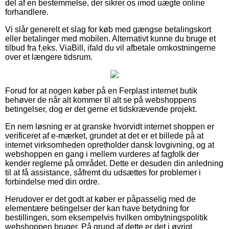
del af en bestemmelse, der sikrer os imod uægte online
forhandlere.
Vi slår generelt et slag for køb med gængse betalingskort
eller betalinger med mobilen. Alternativt kunne du bruge et
tilbud fra f.eks. ViaBill, ifald du vil afbetale omkostningerne
over et længere tidsrum.
Forud for at nogen køber på en Ferplast internet butik
behøver de når alt kommer til alt se på webshoppens
betingelser, dog er det gerne et tidskrævende projekt.
En nem løsning er at granske hvorvidt internet shoppen er
verificeret af e-mærket, grundet at det er et billede på at
internet virksomheden opretholder dansk lovgivning, og at
webshoppen en gang i mellem vurderes af fagfolk der
kender reglerne på området. Dette er desuden din anledning
til at få assistance, såfremt du udsættes for problemer i
forbindelse med din ordre.
Herudover er det godt at køber er påpasselig med de
elementære betingelser der kan have betydning for
bestillingen, som eksempelvis hvilken ombytningspolitik
webshoppen bruger. På grund af dette er det i øvrigt