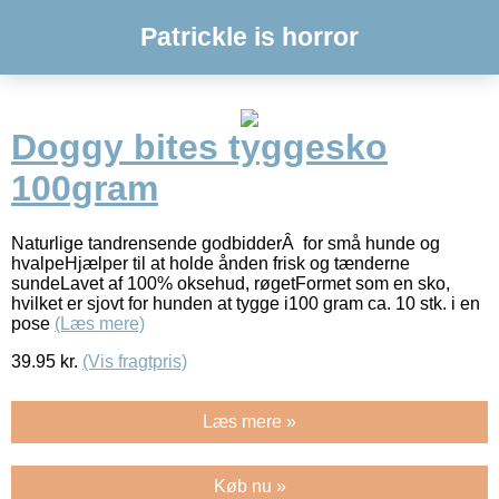
Patrickle is horror
Doggy bites tyggesko
100gram
Naturlige tandrensende godbidderÂ for små hunde og
hvalpeHjælper til at holde ånden frisk og tænderne
sundeLavet af 100% oksehud, røgetFormet som en sko,
hvilket er sjovt for hunden at tygge i100 gram ca. 10 stk. i en
pose
(Læs mere)
39.95
kr.
(Vis fragtpris)
Læs mere »
Køb nu »