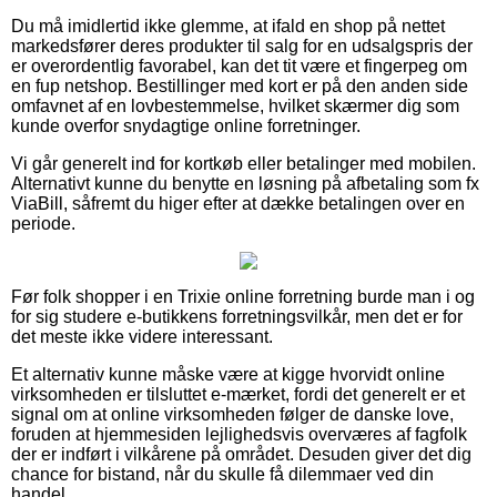
Du må imidlertid ikke glemme, at ifald en shop på nettet
markedsfører deres produkter til salg for en udsalgspris der
er overordentlig favorabel, kan det tit være et fingerpeg om
en fup netshop. Bestillinger med kort er på den anden side
omfavnet af en lovbestemmelse, hvilket skærmer dig som
kunde overfor snydagtige online forretninger.
Vi går generelt ind for kortkøb eller betalinger med mobilen.
Alternativt kunne du benytte en løsning på afbetaling som fx
ViaBill, såfremt du higer efter at dække betalingen over en
periode.
Før folk shopper i en Trixie online forretning burde man i og
for sig studere e-butikkens forretningsvilkår, men det er for
det meste ikke videre interessant.
Et alternativ kunne måske være at kigge hvorvidt online
virksomheden er tilsluttet e-mærket, fordi det generelt er et
signal om at online virksomheden følger de danske love,
foruden at hjemmesiden lejlighedsvis overværes af fagfolk
der er indført i vilkårene på området. Desuden giver det dig
chance for bistand, når du skulle få dilemmaer ved din
handel.