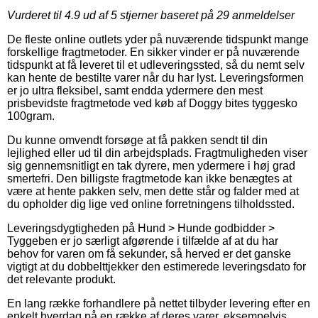
Vurderet til
4.9
ud af 5 stjerner baseret på
29
anmeldelser
De fleste online outlets yder på nuværende tidspunkt mange
forskellige fragtmetoder. En sikker vinder er på nuværende
tidspunkt at få leveret til et udleveringssted, så du nemt selv
kan hente de bestilte varer når du har lyst. Leveringsformen
er jo ultra fleksibel, samt endda ydermere den mest
prisbevidste fragtmetode ved køb af Doggy bites tyggesko
100gram.
Du kunne omvendt forsøge at få pakken sendt til din
lejlighed eller ud til din arbejdsplads. Fragtmuligheden viser
sig gennemsnitligt en tak dyrere, men ydermere i høj grad
smertefri. Den billigste fragtmetode kan ikke benægtes at
være at hente pakken selv, men dette står og falder med at
du opholder dig lige ved online forretningens tilholdssted.
Leveringsdygtigheden på Hund > Hunde godbidder >
Tyggeben er jo særligt afgørende i tilfælde af at du har
behov for varen om få sekunder, så herved er det ganske
vigtigt at du dobbelttjekker den estimerede leveringsdato for
det relevante produkt.
En lang række forhandlere på nettet tilbyder levering efter en
enkelt hverdag på en række af deres varer, eksempelvis