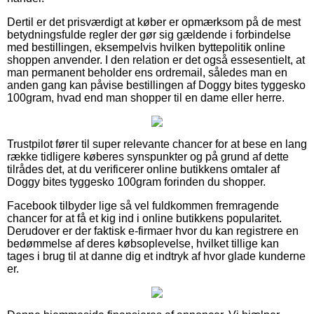
Dertil er det prisværdigt at køber er opmærksom på de mest
betydningsfulde regler der gør sig gældende i forbindelse
med bestillingen, eksempelvis hvilken byttepolitik online
shoppen anvender. I den relation er det også essesentielt, at
man permanent beholder ens ordremail, således man en
anden gang kan påvise bestillingen af Doggy bites tyggesko
100gram, hvad end man shopper til en dame eller herre.
Trustpilot fører til super relevante chancer for at bese en lang
række tidligere køberes synspunkter og på grund af dette
tilrådes det, at du verificerer online butikkens omtaler af
Doggy bites tyggesko 100gram forinden du shopper.
Facebook tilbyder lige så vel fuldkommen fremragende
chancer for at få et kig ind i online butikkens popularitet.
Derudover er der faktisk e-firmaer hvor du kan registrere en
bedømmelse af deres købsoplevelse, hvilket tillige kan
tages i brug til at danne dig et indtryk af hvor glade kunderne
er.