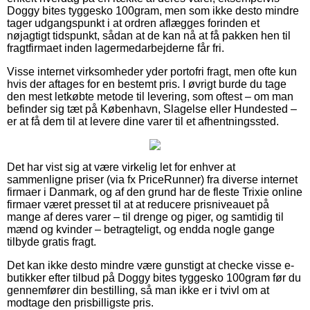
Doggy bites tyggesko 100gram, men som ikke desto mindre
tager udgangspunkt i at ordren aflægges forinden et
nøjagtigt tidspunkt, sådan at de kan nå at få pakken hen til
fragtfirmaet inden lagermedarbejderne får fri.
Visse internet virksomheder yder portofri fragt, men ofte kun
hvis der aftages for en bestemt pris. I øvrigt burde du tage
den mest letkøbte metode til levering, som oftest – om man
befinder sig tæt på København, Slagelse eller Hundested –
er at få dem til at levere dine varer til et afhentningssted.
Det har vist sig at være virkelig let for enhver at
sammenligne priser (via fx PriceRunner) fra diverse internet
firmaer i Danmark, og af den grund har de fleste Trixie online
firmaer været presset til at at reducere prisniveauet på
mange af deres varer – til drenge og piger, og samtidig til
mænd og kvinder – betragteligt, og endda nogle gange
tilbyde gratis fragt.
Det kan ikke desto mindre være gunstigt at checke visse e-
butikker efter tilbud på Doggy bites tyggesko 100gram før du
gennemfører din bestilling, så man ikke er i tvivl om at
modtage den prisbilligste pris.