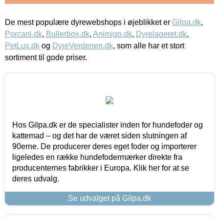
De mest populære dyrewebshops i øjeblikket er
Gilpa.dk
,
Porcani.dk
,
Bullerbox.dk
,
Animigo.dk
,
Dyrelageret.dk
,
PetLux.dk
og
DyreVerdenen.dk
, som alle har et stort
sortiment til gode priser.
Hos Gilpa.dk er de specialister inden for hundefoder og
kattemad – og det har de været siden slutningen af
90erne. De producerer deres eget foder og importerer
ligeledes en række hundefodermærker direkte fra
producenternes fabrikker i Europa. Klik her for at se
deres udvalg.
Se udvalget på Gilpa.dk