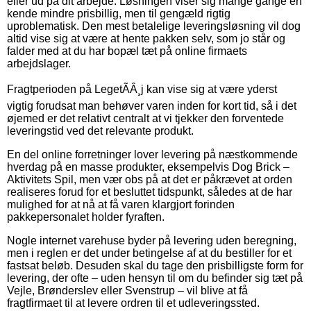
eller ud på dit arbejde. Løsningen viser sig mange gange en
kende mindre prisbillig, men til gengæld rigtig
uproblematisk. Den mest betalelige leveringsløsning vil dog
altid vise sig at være at hente pakken selv, som jo står og
falder med at du har bopæl tæt på online firmaets
arbejdslager.
Fragtperioden på LegetÃÂ¸j kan vise sig at være yderst
vigtig forudsat man behøver varen inden for kort tid, så i det
øjemed er det relativt centralt at vi tjekker den forventede
leveringstid ved det relevante produkt.
En del online forretninger lover levering på næstkommende
hverdag på en masse produkter, eksempelvis Dog Brick –
Aktivitets Spil, men vær obs på at det er påkrævet at orden
realiseres forud for et besluttet tidspunkt, således at de har
mulighed for at nå at få varen klargjort forinden
pakkepersonalet holder fyraften.
Nogle internet varehuse byder på levering uden beregning,
men i reglen er det under betingelse af at du bestiller for et
fastsat beløb. Desuden skal du tage den prisbilligste form for
levering, der ofte – uden hensyn til om du befinder sig tæt på
Vejle, Brønderslev eller Svenstrup – vil blive at få
fragtfirmaet til at levere ordren til et udleveringssted.