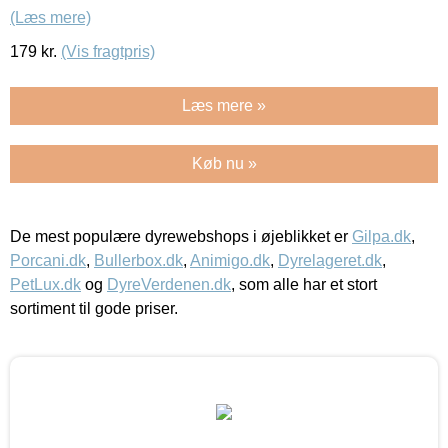
(Læs mere)
179
kr.
(Vis fragtpris)
Læs mere »
Køb nu »
De mest populære dyrewebshops i øjeblikket er
Gilpa.dk
,
Porcani.dk
,
Bullerbox.dk
,
Animigo.dk
,
Dyrelageret.dk
,
PetLux.dk
og
DyreVerdenen.dk
, som alle har et stort
sortiment til gode priser.