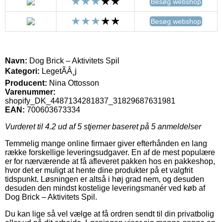
Besøg webshop
Besøg webshop
Navn:
Dog Brick – Aktivitets Spil
Kategori:
LegetÃÂ¸j
Producent:
Nina Ottosson
Varenummer:
shopify_DK_4487134281837_31829687631981
EAN:
700603673334
Vurderet til
4.2
ud af 5 stjerner baseret på
5
anmeldelser
Temmelig mange online firmaer giver efterhånden en lang
række forskellige leveringsudgaver. En af de mest populære
er for nærværende at få afleveret pakken hos en pakkeshop,
hvor det er muligt at hente dine produkter på et valgfrit
tidspunkt. Løsningen er altså i høj grad nem, og desuden
desuden den mindst kostelige leveringsmanér ved køb af
Dog Brick – Aktivitets Spil.
Du kan lige så vel vælge at få ordren sendt til din privatbolig