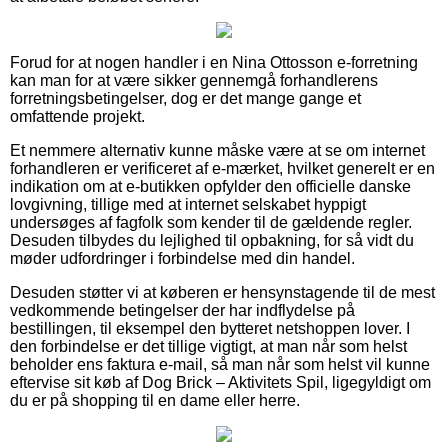
Forud for at nogen handler i en Nina Ottosson e-forretning
kan man for at være sikker gennemgå forhandlerens
forretningsbetingelser, dog er det mange gange et
omfattende projekt.
Et nemmere alternativ kunne måske være at se om internet
forhandleren er verificeret af e-mærket, hvilket generelt er en
indikation om at e-butikken opfylder den officielle danske
lovgivning, tillige med at internet selskabet hyppigt
undersøges af fagfolk som kender til de gældende regler.
Desuden tilbydes du lejlighed til opbakning, for så vidt du
møder udfordringer i forbindelse med din handel.
Desuden støtter vi at køberen er hensynstagende til de mest
vedkommende betingelser der har indflydelse på
bestillingen, til eksempel den bytteret netshoppen lover. I
den forbindelse er det tillige vigtigt, at man når som helst
beholder ens faktura e-mail, så man når som helst vil kunne
eftervise sit køb af Dog Brick – Aktivitets Spil, ligegyldigt om
du er på shopping til en dame eller herre.