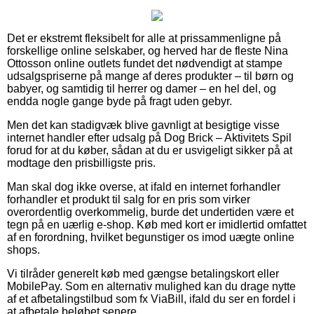
Det er ekstremt fleksibelt for alle at prissammenligne på
forskellige online selskaber, og herved har de fleste Nina
Ottosson online outlets fundet det nødvendigt at stampe
udsalgspriserne på mange af deres produkter – til børn og
babyer, og samtidig til herrer og damer – en hel del, og
endda nogle gange byde på fragt uden gebyr.
Men det kan stadigvæk blive gavnligt at besigtige visse
internet handler efter udsalg på Dog Brick – Aktivitets Spil
forud for at du køber, sådan at du er usvigeligt sikker på at
modtage den prisbilligste pris.
Man skal dog ikke overse, at ifald en internet forhandler
forhandler et produkt til salg for en pris som virker
overordentlig overkommelig, burde det undertiden være et
tegn på en uærlig e-shop. Køb med kort er imidlertid omfattet
af en forordning, hvilket begunstiger os imod uægte online
shops.
Vi tilråder generelt køb med gængse betalingskort eller
MobilePay. Som en alternativ mulighed kan du drage nytte
af et afbetalingstilbud som fx ViaBill, ifald du ser en fordel i
at afbetale beløbet senere.