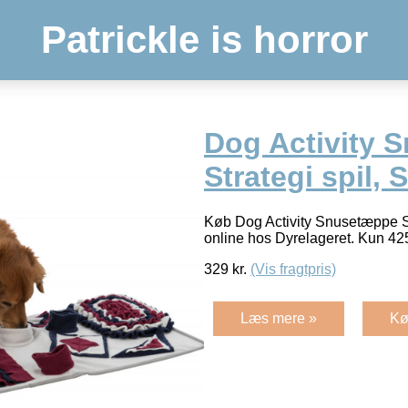
Patrickle is horror
Dog Activity 
Strategi spil, S
Køb Dog Activity Snusetæppe Str
online hos Dyrelageret. Kun 4
329
kr.
(Vis fragtpris)
Læs mere »
Kø