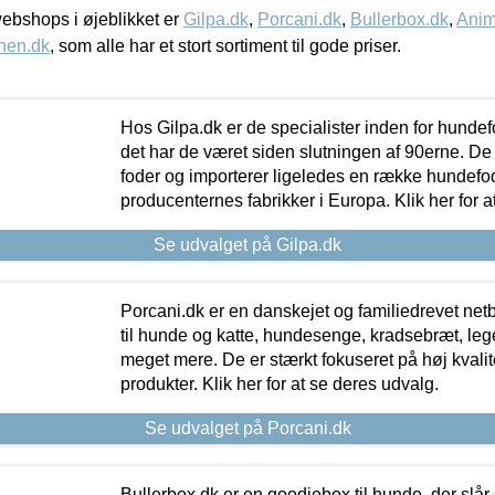
bshops i øjeblikket er
Gilpa.dk
,
Porcani.dk
,
Bullerbox.dk
,
Anim
nen.dk
, som alle har et stort sortiment til gode priser.
Hos Gilpa.dk er de specialister inden for hunde
det har de været siden slutningen af 90erne. De
foder og importerer ligeledes en række hundefo
producenternes fabrikker i Europa. Klik her for a
Se udvalget på Gilpa.dk
Porcani.dk er en danskejet og familiedrevet netb
til hunde og katte, hundesenge, kradsebræt, leg
meget mere. De er stærkt fokuseret på høj kvali
produkter. Klik her for at se deres udvalg.
Se udvalget på Porcani.dk
Bullerbox.dk er en goodiebox til hunde, der slår 