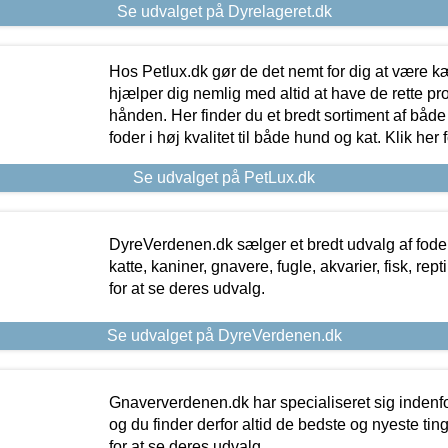
Se udvalget på Dyrelageret.dk
Hos Petlux.dk gør de det nemt for dig at være k
hjælper dig nemlig med altid at have de rette pr
hånden. Her finder du et bredt sortiment af både 
foder i høj kvalitet til både hund og kat. Klik her
Se udvalget på PetLux.dk
DyreVerdenen.dk sælger et bredt udvalg af foder 
katte, kaniner, gnavere, fugle, akvarier, fisk, repti
for at se deres udvalg.
Se udvalget på DyreVerdenen.dk
Gnaververdenen.dk har specialiseret sig indenf
og du finder derfor altid de bedste og nyeste tin
for at se deres udvalg.