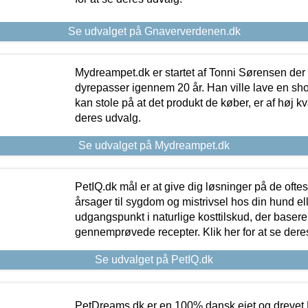
Se udvalget på Gnaververdenen.dk
Mydreampet.dk er startet af Tonni Sørensen der
dyrepasser igennem 20 år. Han ville lave en sh
kan stole på at det produkt de køber, er af høj kval
deres udvalg.
Se udvalget på Mydreampet.dk
PetIQ.dk mål er at give dig løsninger på de oft
årsager til sygdom og mistrivsel hos din hund el
udgangspunkt i naturlige kosttilskud, der basere
gennemprøvede recepter. Klik her for at se dere
Se udvalget på PetIQ.dk
PetDreams.dk er en 100% dansk ejet og drevet 