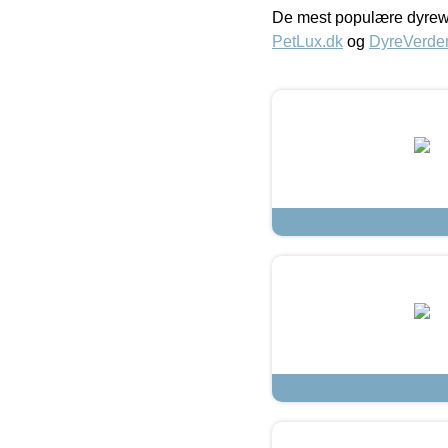
De mest populære dyrewe
PetLux.dk
og
DyreVerde