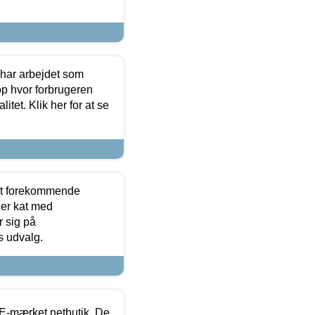
 har arbejdet som
op hvor forbrugeren
itet. Klik her for at se
est forekommende
ler kat med
r sig på
s udvalg.
E-mærket netbutik. De