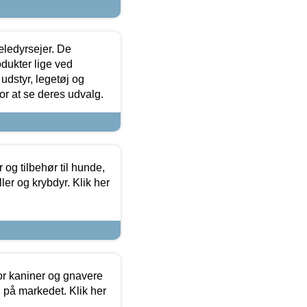
æledyrsejer. De
odukter lige ved
udstyr, legetøj og
 for at se deres udvalg.
og tilbehør til hunde,
ller og krybdyr. Klik her
or kaniner og gnavere
g på markedet. Klik her