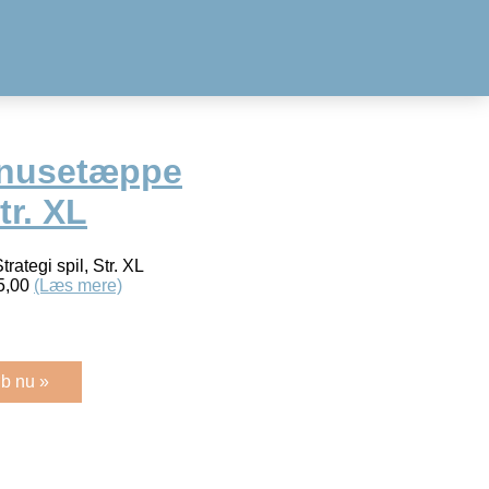
Snusetæppe
tr. XL
ategi spil, Str. XL
25,00
(Læs mere)
b nu »