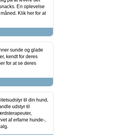
 snacks. En oplevelse
 måned. Klik her for at
enner sunde og glade
r, kendt for deres
r for at se deres
tetsudstyr til din hund,
ndle udstyr til
ærdsterapeuter,
øvet af erfarne hunde-,
alg.