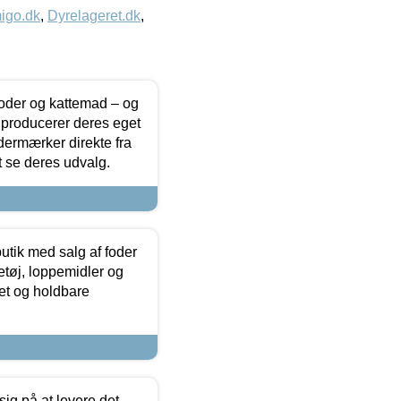
igo.dk
,
Dyrelageret.dk
,
foder og kattemad – og
 producerer deres eget
dermærker direkte fra
t se deres udvalg.
utik med salg af foder
etøj, loppemidler og
tet og holdbare
sig på at levere det