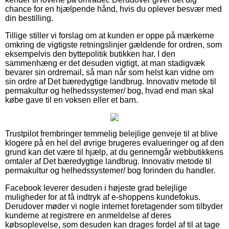
chance for en hjælpende hånd, hvis du oplever besvær med
din bestilling.
Tillige stiller vi forslag om at kunden er oppe på mærkerne
omkring de vigtigste retningslinjer gældende for ordren, som
eksempelvis den byttepolitik butikken har. I den
sammenhæng er det desuden vigtigt, at man stadigvæk
bevarer sin ordremail, så man når som helst kan vidne om
sin ordre af Det bæredygtige landbrug. Innovativ metode til
permakultur og helhedssystemer/ bog, hvad end man skal
købe gave til en voksen eller et barn.
Trustpilot frembringer temmelig belejlige genveje til at blive
klogere på en hel del øvrige brugeres evalueringer og af den
grund kan det være til hjælp, at du gennemgår webbutikkens
omtaler af Det bæredygtige landbrug. Innovativ metode til
permakultur og helhedssystemer/ bog forinden du handler.
Facebook leverer desuden i højeste grad belejlige
muligheder for at få indtryk af e-shoppens kundefokus.
Derudover møder vi nogle internet foretagender som tilbyder
kunderne at registrere en anmeldelse af deres
købsoplevelse, som desuden kan drages fordel af til at tage