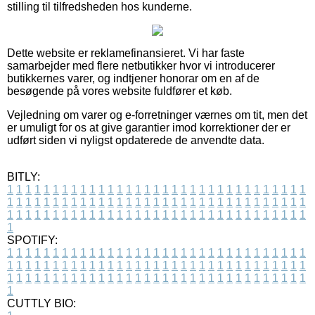
stilling til tilfredsheden hos kunderne.
Dette website er reklamefinansieret. Vi har faste
samarbejder med flere netbutikker hvor vi introducerer
butikkernes varer, og indtjener honorar om en af de
besøgende på vores website fuldfører et køb.
Vejledning om varer og e-forretninger værnes om tit, men det
er umuligt for os at give garantier imod korrektioner der er
udført siden vi nyligst opdaterede de anvendte data.
BITLY:
1
1
1
1
1
1
1
1
1
1
1
1
1
1
1
1
1
1
1
1
1
1
1
1
1
1
1
1
1
1
1
1
1
1
1
1
1
1
1
1
1
1
1
1
1
1
1
1
1
1
1
1
1
1
1
1
1
1
1
1
1
1
1
1
1
1
1
1
1
1
1
1
1
1
1
1
1
1
1
1
1
1
1
1
1
1
1
1
1
1
1
1
1
1
1
1
1
1
1
1
SPOTIFY:
1
1
1
1
1
1
1
1
1
1
1
1
1
1
1
1
1
1
1
1
1
1
1
1
1
1
1
1
1
1
1
1
1
1
1
1
1
1
1
1
1
1
1
1
1
1
1
1
1
1
1
1
1
1
1
1
1
1
1
1
1
1
1
1
1
1
1
1
1
1
1
1
1
1
1
1
1
1
1
1
1
1
1
1
1
1
1
1
1
1
1
1
1
1
1
1
1
1
1
1
CUTTLY BIO: