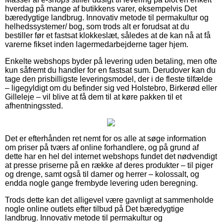
hverdag på mange af butikkens varer, eksempelvis Det
bæredygtige landbrug. Innovativ metode til permakultur og
helhedssystemer/ bog, som trods alt er forudsat at du
bestiller før et fastsat klokkeslæt, således at de kan nå at få
varerne fikset inden lagermedarbejderne tager hjem.
Enkelte webshops byder på levering uden betaling, men ofte
kun såfremt du handler for en fastsat sum. Derudover kan du
tage den prisbilligste leveringsmodel, der i de fleste tilfælde
– ligegyldigt om du befinder sig ved Holstebro, Birkerød eller
Gilleleje – vil blive at få dem til at køre pakken til et
afhentningssted.
Det er efterhånden ret nemt for os alle at søge information
om priser på tværs af online forhandlere, og på grund af
dette har en hel del internet webshops fundet det nødvendigt
at presse priserne på en række af deres produkter – til piger
og drenge, samt også til damer og herrer – kolossalt, og
endda nogle gange frembyde levering uden beregning.
Trods dette kan det alligevel være gavnligt at sammenholde
nogle online outlets efter tilbud på Det bæredygtige
landbrug. Innovativ metode til permakultur og