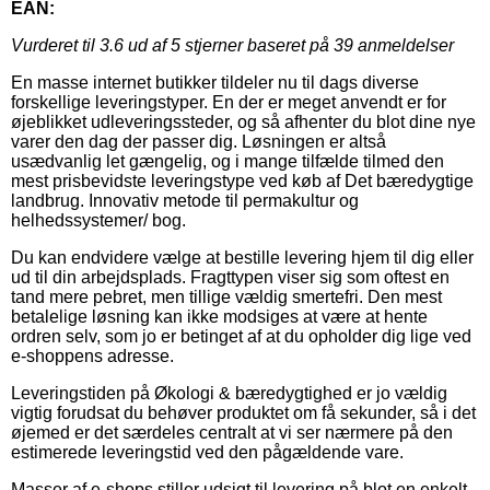
EAN:
Vurderet til
3.6
ud af 5 stjerner baseret på
39
anmeldelser
En masse internet butikker tildeler nu til dags diverse
forskellige leveringstyper. En der er meget anvendt er for
øjeblikket udleveringssteder, og så afhenter du blot dine nye
varer den dag der passer dig. Løsningen er altså
usædvanlig let gængelig, og i mange tilfælde tilmed den
mest prisbevidste leveringstype ved køb af Det bæredygtige
landbrug. Innovativ metode til permakultur og
helhedssystemer/ bog.
Du kan endvidere vælge at bestille levering hjem til dig eller
ud til din arbejdsplads. Fragttypen viser sig som oftest en
tand mere pebret, men tillige vældig smertefri. Den mest
betalelige løsning kan ikke modsiges at være at hente
ordren selv, som jo er betinget af at du opholder dig lige ved
e-shoppens adresse.
Leveringstiden på Økologi & bæredygtighed er jo vældig
vigtig forudsat du behøver produktet om få sekunder, så i det
øjemed er det særdeles centralt at vi ser nærmere på den
estimerede leveringstid ved den pågældende vare.
Masser af e-shops stiller udsigt til levering på blot en enkelt