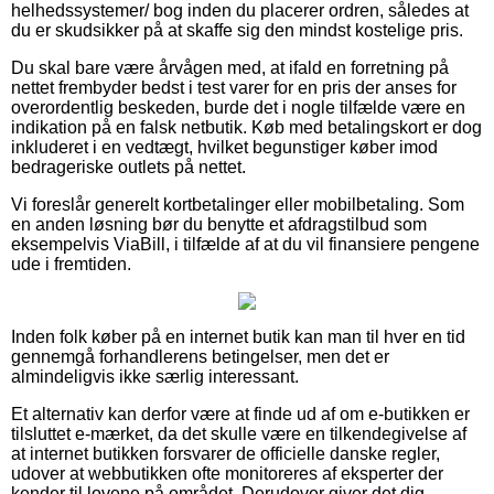
helhedssystemer/ bog inden du placerer ordren, således at
du er skudsikker på at skaffe sig den mindst kostelige pris.
Du skal bare være årvågen med, at ifald en forretning på
nettet frembyder bedst i test varer for en pris der anses for
overordentlig beskeden, burde det i nogle tilfælde være en
indikation på en falsk netbutik. Køb med betalingskort er dog
inkluderet i en vedtægt, hvilket begunstiger køber imod
bedrageriske outlets på nettet.
Vi foreslår generelt kortbetalinger eller mobilbetaling. Som
en anden løsning bør du benytte et afdragstilbud som
eksempelvis ViaBill, i tilfælde af at du vil finansiere pengene
ude i fremtiden.
Inden folk køber på en internet butik kan man til hver en tid
gennemgå forhandlerens betingelser, men det er
almindeligvis ikke særlig interessant.
Et alternativ kan derfor være at finde ud af om e-butikken er
tilsluttet e-mærket, da det skulle være en tilkendegivelse af
at internet butikken forsvarer de officielle danske regler,
udover at webbutikken ofte monitoreres af eksperter der
kender til lovene på området. Derudover giver det dig