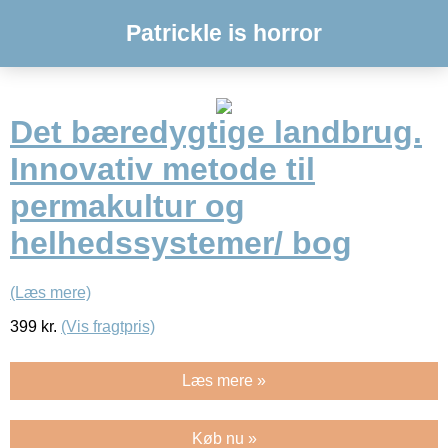
Patrickle is horror
Det bæredygtige landbrug.
Innovativ metode til
permakultur og
helhedssystemer/ bog
(Læs mere)
399
kr.
(Vis fragtpris)
Læs mere »
Køb nu »