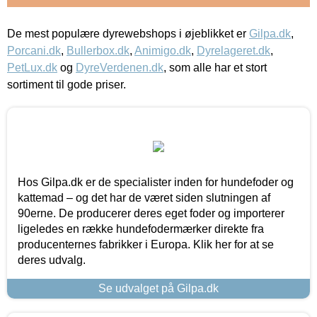
De mest populære dyrewebshops i øjeblikket er
Gilpa.dk
,
Porcani.dk
,
Bullerbox.dk
,
Animigo.dk
,
Dyrelageret.dk
,
PetLux.dk
og
DyreVerdenen.dk
, som alle har et stort
sortiment til gode priser.
Hos Gilpa.dk er de specialister inden for hundefoder og
kattemad – og det har de været siden slutningen af
90erne. De producerer deres eget foder og importerer
ligeledes en række hundefodermærker direkte fra
producenternes fabrikker i Europa. Klik her for at se
deres udvalg.
Se udvalget på Gilpa.dk