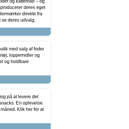
foder og kattemad – og
 producerer deres eget
dermærker direkte fra
t se deres udvalg.
utik med salg af foder
etøj, loppemidler og
tet og holdbare
sig på at levere det
 snacks. En oplevelse
 måned. Klik her for at