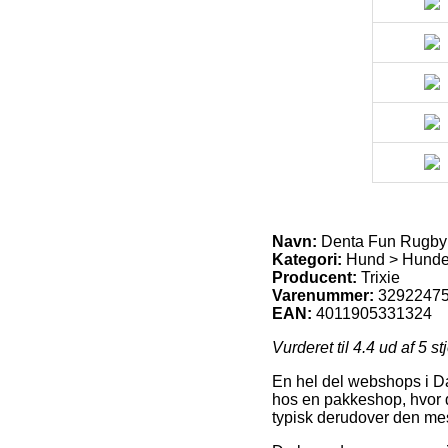
Navn:
Denta Fun Rugby
Kategori:
Hund > Hundele
Producent:
Trixie
Varenummer:
3292247
EAN:
4011905331324
Vurderet til
4.4
ud af 5 st
En hel del webshops i Dan
hos en pakkeshop, hvor d
typisk derudover den mes