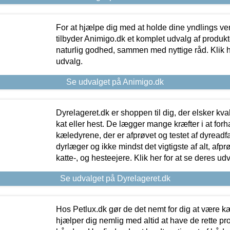
For at hjælpe dig med at holde dine yndlings v
tilbyder Animigo.dk et komplet udvalg af produkte
naturlig godhed, sammen med nyttige råd. Klik he
udvalg.
Se udvalget på Animigo.dk
Dyrelageret.dk er shoppen til dig, der elsker kvali
kat eller hest. De lægger mange kræfter i at forha
kæledyrene, der er afprøvet og testet af dyreadf
dyrlæger og ikke mindst det vigtigste af alt, afpr
katte-, og hesteejere. Klik her for at se deres udv
Se udvalget på Dyrelageret.dk
Hos Petlux.dk gør de det nemt for dig at være k
hjælper dig nemlig med altid at have de rette pr