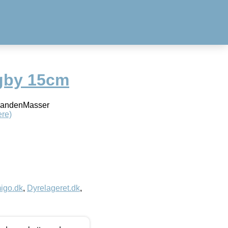
gby 15cm
inandenMasser
re)
igo.dk
,
Dyrelageret.dk
,