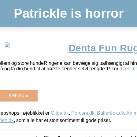
Patrickle is horror
Denta Fun Ru
mellem og store hundeRingene kan bevæge sig uafhængigt af h
og få din hund til at børste tænder selvLængde 15cm
(Læs me
Køb nu »
bshops i øjeblikket er
Gilpa.dk
,
Porcani.dk
,
Bullerbox.dk
,
Anim
nen.dk
, som alle har et stort sortiment til gode priser.