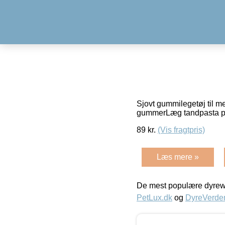
Sjovt gummilegetøj til 
gummerLæg tandpasta på 
89
kr.
(Vis fragtpris)
Læs mere »
De mest populære dyrewe
PetLux.dk
og
DyreVerde