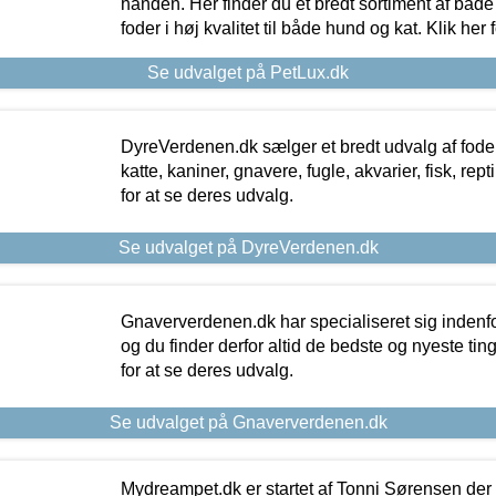
hånden. Her finder du et bredt sortiment af både 
foder i høj kvalitet til både hund og kat. Klik her
Se udvalget på PetLux.dk
DyreVerdenen.dk sælger et bredt udvalg af foder 
katte, kaniner, gnavere, fugle, akvarier, fisk, repti
for at se deres udvalg.
Se udvalget på DyreVerdenen.dk
Gnaververdenen.dk har specialiseret sig indenf
og du finder derfor altid de bedste og nyeste tin
for at se deres udvalg.
Se udvalget på Gnaververdenen.dk
Mydreampet.dk er startet af Tonni Sørensen der