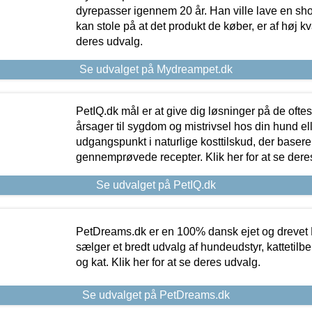
dyrepasser igennem 20 år. Han ville lave en sh
kan stole på at det produkt de køber, er af høj kval
deres udvalg.
Se udvalget på Mydreampet.dk
PetIQ.dk mål er at give dig løsninger på de oft
årsager til sygdom og mistrivsel hos din hund el
udgangspunkt i naturlige kosttilskud, der basere
gennemprøvede recepter. Klik her for at se dere
Se udvalget på PetIQ.dk
PetDreams.dk er en 100% dansk ejet og drevet 
sælger et bredt udvalg af hundeudstyr, kattetilbe
og kat. Klik her for at se deres udvalg.
Se udvalget på PetDreams.dk