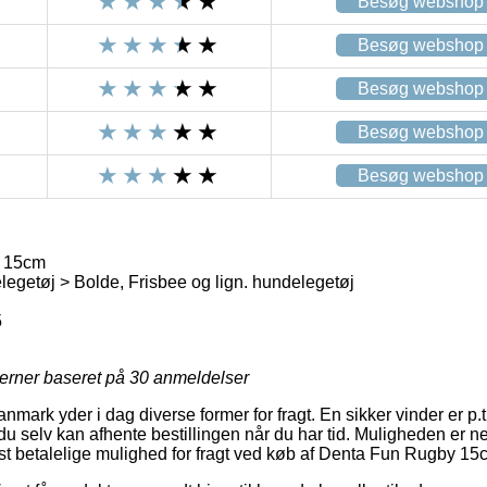
Besøg webshop
Besøg webshop
Besøg webshop
Besøg webshop
Besøg webshop
 15cm
getøj > Bolde, Frisbee og lign. hundelegetøj
5
jerner baseret på
30
anmeldelser
mark yder i dag diverse former for fragt. En sikker vinder er p.t
u selv kan afhente bestillingen når du har tid. Muligheden er n
t betalelige mulighed for fragt ved køb af Denta Fun Rugby 15