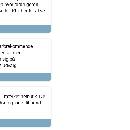
op hvor forbrugeren
itet. Klik her for at se
est forekommende
ler kat med
r sig på
s udvalg.
E-mærket netbutik. De
hør og foder til hund