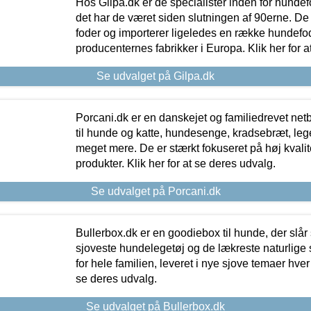
Hos Gilpa.dk er de specialister inden for hunde
det har de været siden slutningen af 90erne. De
foder og importerer ligeledes en række hundefo
producenternes fabrikker i Europa. Klik her for a
Se udvalget på Gilpa.dk
Porcani.dk er en danskejet og familiedrevet netb
til hunde og katte, hundesenge, kradsebræt, leg
meget mere. De er stærkt fokuseret på høj kvali
produkter. Klik her for at se deres udvalg.
Se udvalget på Porcani.dk
Bullerbox.dk er en goodiebox til hunde, der slår 
sjoveste hundelegetøj og de lækreste naturlige
for hele familien, leveret i nye sjove temaer hver
se deres udvalg.
Se udvalget på Bullerbox.dk