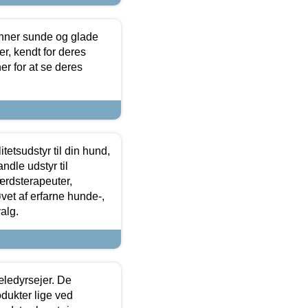
enner sunde og glade
r, kendt for deres
r for at se deres
tetsudstyr til din hund,
ndle udstyr til
ærdsterapeuter,
øvet af erfarne hunde-,
alg.
æledyrsejer. De
odukter lige ved