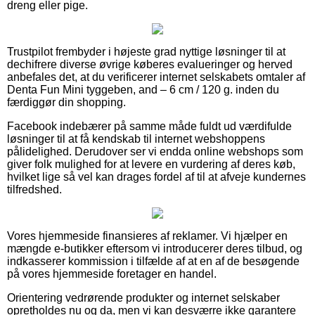
dreng eller pige.
Trustpilot frembyder i højeste grad nyttige løsninger til at
dechifrere diverse øvrige køberes evalueringer og herved
anbefales det, at du verificerer internet selskabets omtaler af
Denta Fun Mini tyggeben, and – 6 cm / 120 g. inden du
færdiggør din shopping.
Facebook indebærer på samme måde fuldt ud værdifulde
løsninger til at få kendskab til internet webshoppens
pålidelighed. Derudover ser vi endda online webshops som
giver folk mulighed for at levere en vurdering af deres køb,
hvilket lige så vel kan drages fordel af til at afveje kundernes
tilfredshed.
Vores hjemmeside finansieres af reklamer. Vi hjælper en
mængde e-butikker eftersom vi introducerer deres tilbud, og
indkasserer kommission i tilfælde af at en af de besøgende
på vores hjemmeside foretager en handel.
Orientering vedrørende produkter og internet selskaber
opretholdes nu og da, men vi kan desværre ikke garantere