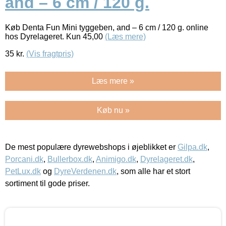
and – 6 cm / 120 g.
Køb Denta Fun Mini tyggeben, and – 6 cm / 120 g. online
hos Dyrelageret. Kun 45,00
(Læs mere)
35
kr.
(Vis fragtpris)
Læs mere »
Køb nu »
De mest populære dyrewebshops i øjeblikket er
Gilpa.dk
,
Porcani.dk
,
Bullerbox.dk
,
Animigo.dk
,
Dyrelageret.dk
,
PetLux.dk
og
DyreVerdenen.dk
, som alle har et stort
sortiment til gode priser.