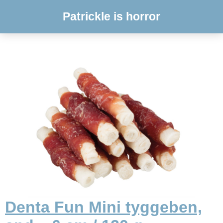
Patrickle is horror
Denta Fun Mini tyggeben,