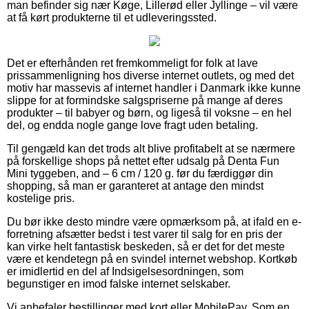
man befinder sig nær Køge, Lillerød eller Jyllinge – vil være
at få kørt produkterne til et udleveringssted.
Det er efterhånden ret fremkommeligt for folk at lave
prissammenligning hos diverse internet outlets, og med det
motiv har massevis af internet handler i Danmark ikke kunne
slippe for at formindske salgspriserne på mange af deres
produkter – til babyer og børn, og ligeså til voksne – en hel
del, og endda nogle gange love fragt uden betaling.
Til gengæld kan det trods alt blive profitabelt at se nærmere
på forskellige shops på nettet efter udsalg på Denta Fun
Mini tyggeben, and – 6 cm / 120 g. før du færdiggør din
shopping, så man er garanteret at antage den mindst
kostelige pris.
Du bør ikke desto mindre være opmærksom på, at ifald en e-
forretning afsætter bedst i test varer til salg for en pris der
kan virke helt fantastisk beskeden, så er det for det meste
være et kendetegn på en svindel internet webshop. Kortkøb
er imidlertid en del af Indsigelsesordningen, som
begunstiger en imod falske internet selskaber.
Vi anbefaler bestillinger med kort eller MobilePay. Som en