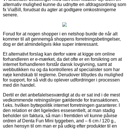
alternativ mulighed kunne du udnytte en afdragsordning som
fx ViaBill, forudsat du agter at godtgøre omkostningerne
senere.
Forud for at nogen shopper i en netshop burde de når alt
kommer til alt gennemgå shoppens forretningsbetingelser,
dog er det almindeligvis ikke super interessant.
Et alternativt forslag kan derfor være at kigge om online
forhandleren er e-mærket, da det ofte er en forsikring om at
internet forhandleren forstår dansk lovgivning, samt at
webbutikken nu og da kontrolleres af specialister som har
nøje kendskab til reglerne. Derudover tilbydes du mulighed
for support, for så vidt du oplever udfordringer i processen
med din handel.
Dertil er det anbefalelsesværdigt at du er sat ind i de mest
vedkommende retningslinjer gældende for transaktionen,
f.eks. hvilken byttepolitik internet forretningen garanterer. I
den relation er det ligeledes essesentielt, at man stadig
beholder sin faktura, så man i fremtiden vil kunne påvise
ordren af Denta Fun Mini tyggeben, and – 6 cm / 120 g.,
uden hensyn til om man er på udkig efter produkter til en