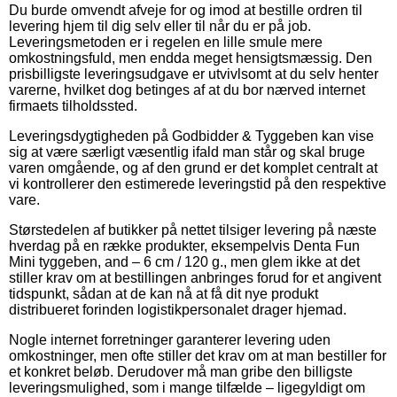
Du burde omvendt afveje for og imod at bestille ordren til
levering hjem til dig selv eller til når du er på job.
Leveringsmetoden er i regelen en lille smule mere
omkostningsfuld, men endda meget hensigtsmæssig. Den
prisbilligste leveringsudgave er utvivlsomt at du selv henter
varerne, hvilket dog betinges af at du bor nærved internet
firmaets tilholdssted.
Leveringsdygtigheden på Godbidder & Tyggeben kan vise
sig at være særligt væsentlig ifald man står og skal bruge
varen omgående, og af den grund er det komplet centralt at
vi kontrollerer den estimerede leveringstid på den respektive
vare.
Størstedelen af butikker på nettet tilsiger levering på næste
hverdag på en række produkter, eksempelvis Denta Fun
Mini tyggeben, and – 6 cm / 120 g., men glem ikke at det
stiller krav om at bestillingen anbringes forud for et angivent
tidspunkt, sådan at de kan nå at få dit nye produkt
distribueret forinden logistikpersonalet drager hjemad.
Nogle internet forretninger garanterer levering uden
omkostninger, men ofte stiller det krav om at man bestiller for
et konkret beløb. Derudover må man gribe den billigste
leveringsmulighed, som i mange tilfælde – ligegyldigt om