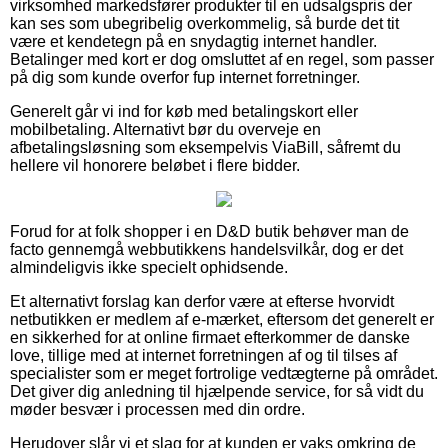
virksomhed markedsfører produkter til en udsalgspris der
kan ses som ubegribelig overkommelig, så burde det tit
være et kendetegn på en snydagtig internet handler.
Betalinger med kort er dog omsluttet af en regel, som passer
på dig som kunde overfor fup internet forretninger.
Generelt går vi ind for køb med betalingskort eller
mobilbetaling. Alternativt bør du overveje en
afbetalingsløsning som eksempelvis ViaBill, såfremt du
hellere vil honorere beløbet i flere bidder.
Forud for at folk shopper i en D&D butik behøver man de
facto gennemgå webbutikkens handelsvilkår, dog er det
almindeligvis ikke specielt ophidsende.
Et alternativt forslag kan derfor være at efterse hvorvidt
netbutikken er medlem af e-mærket, eftersom det generelt er
en sikkerhed for at online firmaet efterkommer de danske
love, tillige med at internet forretningen af og til tilses af
specialister som er meget fortrolige vedtægterne på området.
Det giver dig anledning til hjælpende service, for så vidt du
møder besvær i processen med din ordre.
Herudover slår vi et slag for at kunden er vaks omkring de