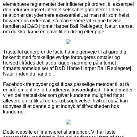
elementære reglementer der influerer på ordren, til eksempel
den returneringsret internet selskabet garanterer. I den
relation er det ydermere essesentielt, at man når som helst
bevarer ens ordremail, så man senere vil kunne bevise
handlen af D&D Home Harper Ball Reblegetøj Natur, uanset
om du skal købe en gave til en dreng eller pige.
Trustpilot genererer de facto habile genveje til at gøre dig
bekendt med forskellige øvrige forbrugeres omtaler og
herved tilrådes det, at du kigger nærmere på internet
firmaets anmeldelser af D&D Home Harper Ball Reblegetøj
Natur inden du handler.
Facebook frembyder også tilpas passelige metoder til at få
en idé om online forhandlerens troværdighed. Tilmed møder
vi en del netbutikker som giver kunderne mulighed for at
aflevere en kritik af deres købsoplevelse, hvilket også kan
udnyttes til at danne dig et indtryk af tilfredsheden hos
kunderne.
Dette website er finansieret af annoncer. Vi har faste