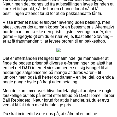
Natur, men det regnes ud fra at bestillingen laves forinden et
konkret tidspunkt, så de har en chance for at nå at få
bestillingen afsendt forud for at de pakkeansatte får fri.
Visse internet handler tilbyder levering uden betaling, men
oftest kræver det at man køber for en bestemt pris. Alternativt
burde man foretrække den prisbilligste leveringsmanér, der
gerne – ligegyldigt om du er nær Vejle, Ikast eller Støvring –
er at få fragtmanden til at levere ordren til en pakkeshop.
Det er efterhånden ret ligetil for almindelige mennesker at
finde de bedste priser på diverse e-forretninger, og altså har
en hel del D&D internet virksomheder set sig tvunget til at
nedbringe salgspriserne på mange af deres varer – til
juniorer, men også til herrer og damer – en hel del, og endda
nogle gange byde på fragt uden betaling.
Men det kan immervæk blive fordelagtigt at analysere nogle
forskellige outlets på nettet efter tilbud på D&D Home Harper
Ball Reblegetøj Natur forud for at du handler, så du er tryg
ved at få fat i den mest betalelige pris.
Du skal imidlertid være obs på, at såfremt en online