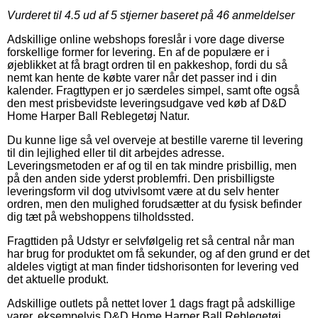
Vurderet til
4.5
ud af 5 stjerner baseret på
46
anmeldelser
Adskillige online webshops foreslår i vore dage diverse
forskellige former for levering. En af de populære er i
øjeblikket at få bragt ordren til en pakkeshop, fordi du så
nemt kan hente de købte varer når det passer ind i din
kalender. Fragttypen er jo særdeles simpel, samt ofte også
den mest prisbevidste leveringsudgave ved køb af D&D
Home Harper Ball Reblegetøj Natur.
Du kunne lige så vel overveje at bestille varerne til levering
til din lejlighed eller til dit arbejdes adresse.
Leveringsmetoden er af og til en tak mindre prisbillig, men
på den anden side yderst problemfri. Den prisbilligste
leveringsform vil dog utvivlsomt være at du selv henter
ordren, men den mulighed forudsætter at du fysisk befinder
dig tæt på webshoppens tilholdssted.
Fragttiden på Udstyr er selvfølgelig ret så central når man
har brug for produktet om få sekunder, og af den grund er det
aldeles vigtigt at man finder tidshorisonten for levering ved
det aktuelle produkt.
Adskillige outlets på nettet lover 1 dags fragt på adskillige
varer, eksempelvis D&D Home Harper Ball Reblegetøj