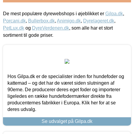
De mest populære dyrewebshops i øjeblikket er
Gilpa.dk
,
Porcani.dk
,
Bullerbox.dk
,
Animigo.dk
,
Dyrelageret.dk
,
PetLux.dk
og
DyreVerdenen.dk
, som alle har et stort
sortiment til gode priser.
Hos Gilpa.dk er de specialister inden for hundefoder og
kattemad – og det har de været siden slutningen af
90erne. De producerer deres eget foder og importerer
ligeledes en række hundefodermærker direkte fra
producenternes fabrikker i Europa. Klik her for at se
deres udvalg.
Se udvalget på Gilpa.dk