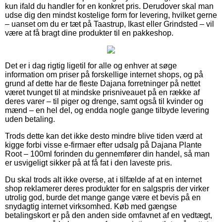
kun ifald du handler for en konkret pris. Derudover skal man
udse dig den mindst kostelige form for levering, hvilket gerne
– uanset om du er tæt på Taastrup, Ikast eller Grindsted – vil
være at få bragt dine produkter til en pakkeshop.
Det er i dag rigtig ligetil for alle og enhver at søge
information om priser på forskellige internet shops, og på
grund af dette har de fleste Dajana forretninger på nettet
været tvunget til at mindske prisniveauet på en række af
deres varer – til piger og drenge, samt også til kvinder og
mænd – en hel del, og endda nogle gange tilbyde levering
uden betaling.
Trods dette kan det ikke desto mindre blive tiden værd at
kigge forbi visse e-firmaer efter udsalg på Dajana Plante
Root – 100ml forinden du gennemfører din handel, så man
er usvigeligt sikker på at få fat i den laveste pris.
Du skal trods alt ikke overse, at i tilfælde af at en internet
shop reklamerer deres produkter for en salgspris der virker
utrolig god, burde det mange gange være et bevis på en
snydagtig internet virksomhed. Køb med gængse
betalingskort er på den anden side omfavnet af en vedtægt,