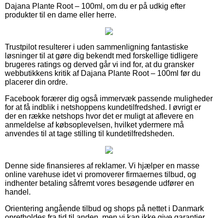
Dajana Plante Root – 100ml, om du er på udkig efter
produkter til en dame eller herre.
Trustpilot resulterer i uden sammenligning fantastiske
løsninger til at gøre dig bekendt med forskellige tidligere
brugeres ratings og derved går vi ind for, at du gransker
webbutikkens kritik af Dajana Plante Root – 100ml før du
placerer din ordre.
Facebook forærer dig også immervæk passende muligheder
for at få indblik i netshoppens kundetilfredshed. I øvrigt er
der en række netshops hvor det er muligt at aflevere en
anmeldelse af købsoplevelsen, hvilket ydermere må
anvendes til at tage stilling til kundetilfredsheden.
Denne side finansieres af reklamer. Vi hjælper en masse
online varehuse idet vi promoverer firmaernes tilbud, og
indhenter betaling såfremt vores besøgende udfører en
handel.
Orientering angående tilbud og shops på nettet i Danmark
opretholdes fra tid til anden, men vi kan ikke give garantier