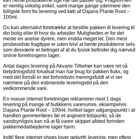
kan hente produkterne lige når det passer dig. Fragtformen
er nemlig virkelig enkel, samt mange gange ydermere den
billigste form for levering ved køb af Dajana Plante Root –
100ml.
Du kan alternativt foretrække at bestille pakken til levering til
din bolig eller til hvor du arbejder. Muligheden er for det
meste en anelse dyrere, men endda meget let. Den mest
prisbevidste fragttype er uden tvivl at hente produkterne selv,
som desværre er betinget af at du fysisk befinder dig nærved
online forretningens lager.
Antal dages levering på Akvarie Tilbehør kan være ret så
betydningsfuld forudsat man har brug for pakken fluks, og
med det formål er det forholdsvis meningsfuldt at vi ser
nærmere på den estimerede leveringstid på den
vedkommende vare.
En masse internet forretninger reklamerer med 1 dags
levering på mange af butikkens varenumre, eksempelvis
Dajana Plante Root – 100ml, hvilket tager udgangspunkt i at
handlen gemmenføres før et angivent tidspunkt, så de
sandsynligvis kan nå at få varen skippet afsted forinden
pakkemedarbejderne tager hjem.
Indtil flere internet shops lover gebyrfri levering, men oftest