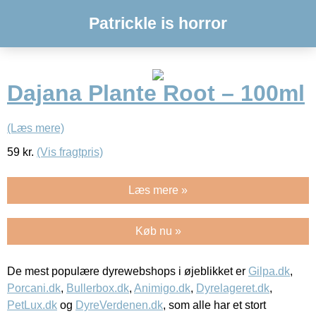
Patrickle is horror
Dajana Plante Root – 100ml
(Læs mere)
59
kr.
(Vis fragtpris)
Læs mere »
Køb nu »
De mest populære dyrewebshops i øjeblikket er
Gilpa.dk
,
Porcani.dk
,
Bullerbox.dk
,
Animigo.dk
,
Dyrelageret.dk
,
PetLux.dk
og
DyreVerdenen.dk
, som alle har et stort