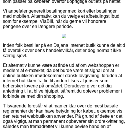
som passer på køberen overfor uoprigtige outlets på nettet.
Vi anbefaler generelt betalinger med kort eller betalinger
med mobilen. Alternativt kan du vælge et afbetalingstilbud
som for eksempel ViaBill, når du gerne vil honorere
pengene over en længere periode.
Inden folk bestiller på en Dajana internet butik kunne de altid
få overblik over dens handelsvilkår, det er dog normalt ikke
særlig sjovt.
Et alternativ kunne være at finde ud af om webshoppen er
medlem af e-mærket, da det burde være et signal om at
online butikken imødekommer dansk lovgivning, foruden at
internet butikken fra tid til anden tilses af jurister som
behersker lovene på området. Derudover giver det dig
anledning til at blive hjulpet, såfremt du oplever problemer i
forbindelse med din shopping.
Tilsvarende foreslår vi at man er klar over de mest basale
reglementer der kan have betydning for købet, eksempelvis
den returret webbutikken anvender. På grund af dette er det
også vigtigt, at man permanent opbevarer sin ordrekvittering,
således man fremadrettet vil kunne bevise handlen af