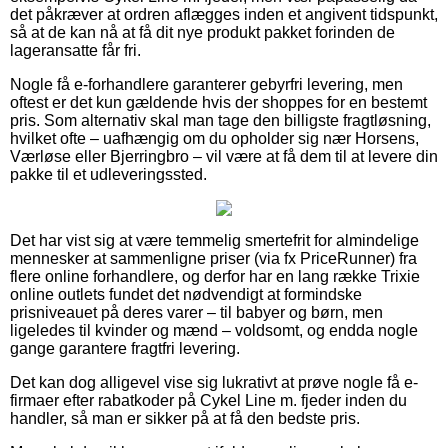
det påkræver at ordren aflægges inden et angivent tidspunkt,
så at de kan nå at få dit nye produkt pakket forinden de
lageransatte får fri.
Nogle få e-forhandlere garanterer gebyrfri levering, men
oftest er det kun gældende hvis der shoppes for en bestemt
pris. Som alternativ skal man tage den billigste fragtløsning,
hvilket ofte – uafhængig om du opholder sig nær Horsens,
Værløse eller Bjerringbro – vil være at få dem til at levere din
pakke til et udleveringssted.
Det har vist sig at være temmelig smertefrit for almindelige
mennesker at sammenligne priser (via fx PriceRunner) fra
flere online forhandlere, og derfor har en lang række Trixie
online outlets fundet det nødvendigt at formindske
prisniveauet på deres varer – til babyer og børn, men
ligeledes til kvinder og mænd – voldsomt, og endda nogle
gange garantere fragtfri levering.
Det kan dog alligevel vise sig lukrativt at prøve nogle få e-
firmaer efter rabatkoder på Cykel Line m. fjeder inden du
handler, så man er sikker på at få den bedste pris.