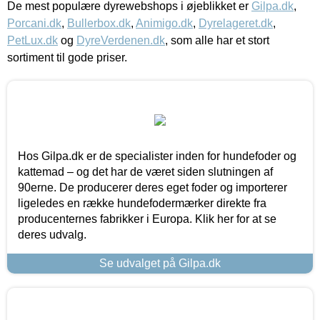
De mest populære dyrewebshops i øjeblikket er
Gilpa.dk
,
Porcani.dk
,
Bullerbox.dk
,
Animigo.dk
,
Dyrelageret.dk
,
PetLux.dk
og
DyreVerdenen.dk
, som alle har et stort
sortiment til gode priser.
Hos Gilpa.dk er de specialister inden for hundefoder og
kattemad – og det har de været siden slutningen af
90erne. De producerer deres eget foder og importerer
ligeledes en række hundefodermærker direkte fra
producenternes fabrikker i Europa. Klik her for at se
deres udvalg.
Se udvalget på Gilpa.dk