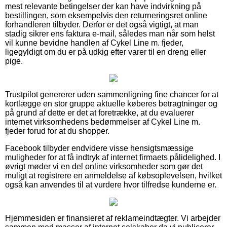
mest relevante betingelser der kan have indvirkning på
bestillingen, som eksempelvis den returneringsret online
forhandleren tilbyder. Derfor er det også vigtigt, at man
stadig sikrer ens faktura e-mail, således man når som helst
vil kunne bevidne handlen af Cykel Line m. fjeder,
ligegyldigt om du er på udkig efter varer til en dreng eller
pige.
Trustpilot genererer uden sammenligning fine chancer for at
kortlægge en stor gruppe aktuelle køberes betragtninger og
på grund af dette er det at foretrække, at du evaluerer
internet virksomhedens bedømmelser af Cykel Line m.
fjeder forud for at du shopper.
Facebook tilbyder endvidere visse hensigtsmæssige
muligheder for at få indtryk af internet firmaets pålidelighed. I
øvrigt møder vi en del online virksomheder som gør det
muligt at registrere en anmeldelse af købsoplevelsen, hvilket
også kan anvendes til at vurdere hvor tilfredse kunderne er.
Hjemmesiden er finansieret af reklameindtægter. Vi arbejder