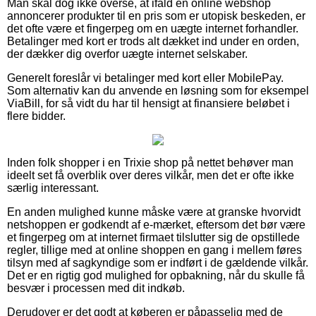
Man skal dog ikke overse, at ifald en online webshop
annoncerer produkter til en pris som er utopisk beskeden, er
det ofte være et fingerpeg om en uægte internet forhandler.
Betalinger med kort er trods alt dækket ind under en orden,
der dækker dig overfor uægte internet selskaber.
Generelt foreslår vi betalinger med kort eller MobilePay.
Som alternativ kan du anvende en løsning som for eksempel
ViaBill, for så vidt du har til hensigt at finansiere beløbet i
flere bidder.
Inden folk shopper i en Trixie shop på nettet behøver man
ideelt set få overblik over deres vilkår, men det er ofte ikke
særlig interessant.
En anden mulighed kunne måske være at granske hvorvidt
netshoppen er godkendt af e-mærket, eftersom det bør være
et fingerpeg om at internet firmaet tilslutter sig de opstillede
regler, tillige med at online shoppen en gang i mellem føres
tilsyn med af sagkyndige som er indført i de gældende vilkår.
Det er en rigtig god mulighed for opbakning, når du skulle få
besvær i processen med dit indkøb.
Derudover er det godt at køberen er påpasselig med de