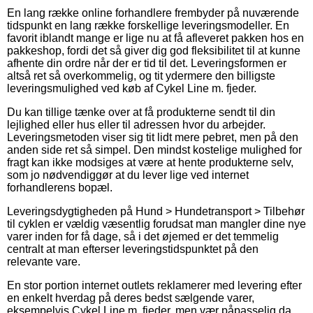
En lang række online forhandlere frembyder på nuværende
tidspunkt en lang række forskellige leveringsmodeller. En
favorit iblandt mange er lige nu at få afleveret pakken hos en
pakkeshop, fordi det så giver dig god fleksibilitet til at kunne
afhente din ordre når der er tid til det. Leveringsformen er
altså ret så overkommelig, og tit ydermere den billigste
leveringsmulighed ved køb af Cykel Line m. fjeder.
Du kan tillige tænke over at få produkterne sendt til din
lejlighed eller hus eller til adressen hvor du arbejder.
Leveringsmetoden viser sig tit lidt mere pebret, men på den
anden side ret så simpel. Den mindst kostelige mulighed for
fragt kan ikke modsiges at være at hente produkterne selv,
som jo nødvendiggør at du lever lige ved internet
forhandlerens bopæl.
Leveringsdygtigheden på Hund > Hundetransport > Tilbehør
til cyklen er vældig væsentlig forudsat man mangler dine nye
varer inden for få dage, så i det øjemed er det temmelig
centralt at man efterser leveringstidspunktet på den
relevante vare.
En stor portion internet outlets reklamerer med levering efter
en enkelt hverdag på deres bedst sælgende varer,
eksempelvis Cykel Line m. fjeder, men vær påpasselig da