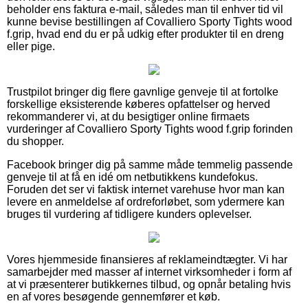
beholder ens faktura e-mail, således man til enhver tid vil
kunne bevise bestillingen af Covalliero Sporty Tights wood
f.grip, hvad end du er på udkig efter produkter til en dreng
eller pige.
Trustpilot bringer dig flere gavnlige genveje til at fortolke
forskellige eksisterende køberes opfattelser og herved
rekommanderer vi, at du besigtiger online firmaets
vurderinger af Covalliero Sporty Tights wood f.grip forinden
du shopper.
Facebook bringer dig på samme måde temmelig passende
genveje til at få en idé om netbutikkens kundefokus.
Foruden det ser vi faktisk internet varehuse hvor man kan
levere en anmeldelse af ordreforløbet, som ydermere kan
bruges til vurdering af tidligere kunders oplevelser.
Vores hjemmeside finansieres af reklameindtægter. Vi har
samarbejder med masser af internet virksomheder i form af
at vi præsenterer butikkernes tilbud, og opnår betaling hvis
en af vores besøgende gennemfører et køb.