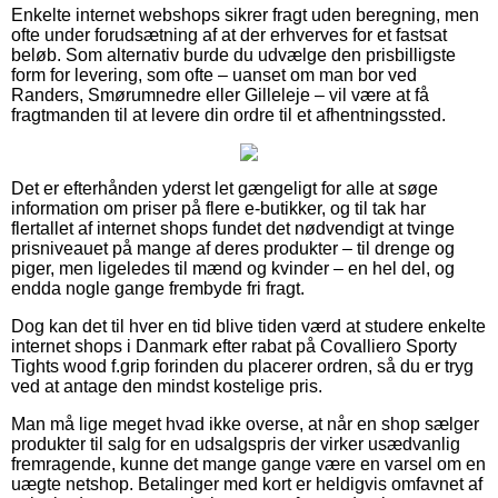
Enkelte internet webshops sikrer fragt uden beregning, men
ofte under forudsætning af at der erhverves for et fastsat
beløb. Som alternativ burde du udvælge den prisbilligste
form for levering, som ofte – uanset om man bor ved
Randers, Smørumnedre eller Gilleleje – vil være at få
fragtmanden til at levere din ordre til et afhentningssted.
Det er efterhånden yderst let gængeligt for alle at søge
information om priser på flere e-butikker, og til tak har
flertallet af internet shops fundet det nødvendigt at tvinge
prisniveauet på mange af deres produkter – til drenge og
piger, men ligeledes til mænd og kvinder – en hel del, og
endda nogle gange frembyde fri fragt.
Dog kan det til hver en tid blive tiden værd at studere enkelte
internet shops i Danmark efter rabat på Covalliero Sporty
Tights wood f.grip forinden du placerer ordren, så du er tryg
ved at antage den mindst kostelige pris.
Man må lige meget hvad ikke overse, at når en shop sælger
produkter til salg for en udsalgspris der virker usædvanlig
fremragende, kunne det mange gange være en varsel om en
uægte netshop. Betalinger med kort er heldigvis omfavnet af