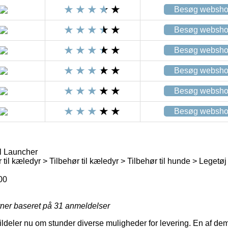
Besøg websh
Besøg websh
Besøg websh
Besøg websh
Besøg websh
Besøg websh
l Launcher
 til kæledyr > Tilbehør til kæledyr > Tilbehør til hunde > Legetøj
00
rner baseret på
31
anmeldelser
ildeler nu om stunder diverse muligheder for levering. En af dem