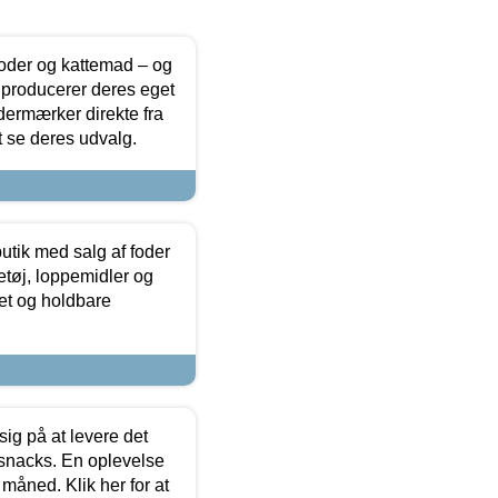
foder og kattemad – og
 producerer deres eget
dermærker direkte fra
t se deres udvalg.
utik med salg af foder
etøj, loppemidler og
tet og holdbare
sig på at levere det
 snacks. En oplevelse
 måned. Klik her for at