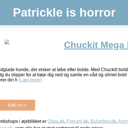
Patrickle is horror
Chuckit Mega 
oldglade hunde, der elsker at løbe efter bolde. Med Chuckit! bol
 du slipper for at bøje dig ned og samle en våd og slimet bold 
erer din h
(Læs mere)
Køb nu »
bshops i øjeblikket er
Gilpa.dk
,
Porcani.dk
,
Bullerbox.dk
,
Anim