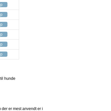
op
op
op
op
op
op
 til hunde
 der er mest anvendt er i