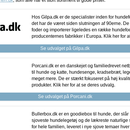
nen.dk
, som alle har et stort sortiment til gode priser.
Hos Gilpa.dk er de specialister inden for hunde
det har de været siden slutningen af 90erne. De
foder og importerer ligeledes en række hundefo
producenternes fabrikker i Europa. Klik her for a
Se udvalget på Gilpa.dk
Porcani.dk er en danskejet og familiedrevet netb
til hunde og katte, hundesenge, kradsebræt, leg
meget mere. De er stærkt fokuseret på høj kvali
produkter. Klik her for at se deres udvalg.
Se udvalget på Porcani.dk
Bullerbox.dk er en goodiebox til hunde, der slår 
sjoveste hundelegetøj og de lækreste naturlige
for hele familien, leveret i nye sjove temaer hver