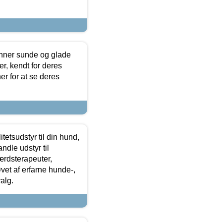
enner sunde og glade
r, kendt for deres
r for at se deres
tetsudstyr til din hund,
ndle udstyr til
ærdsterapeuter,
øvet af erfarne hunde-,
alg.