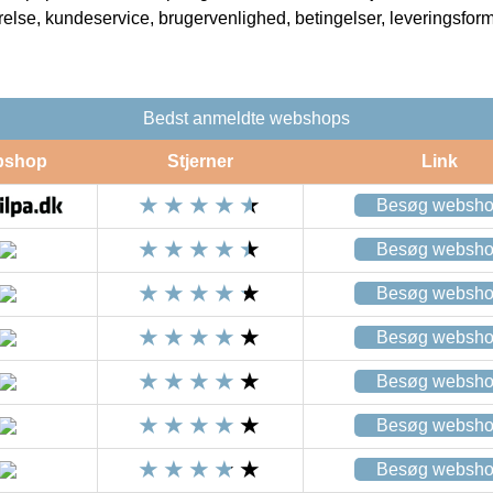
rrelse, kundeservice, brugervenlighed, betingelser, leveringsfor
Bedst anmeldte webshops
bshop
Stjerner
Link
Besøg websh
Besøg websh
Besøg websh
Besøg websh
Besøg websh
Besøg websh
Besøg websh