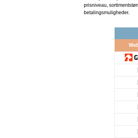
prisniveau, sortimentstø
betalingsmuligheder.
We