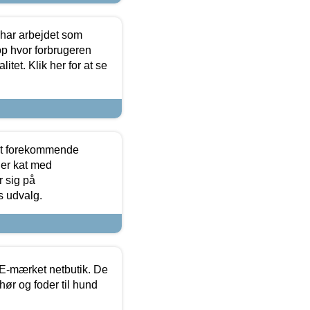
 har arbejdet som
op hvor forbrugeren
itet. Klik her for at se
est forekommende
ler kat med
r sig på
s udvalg.
E-mærket netbutik. De
hør og foder til hund