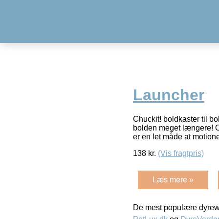
Launcher
Chuckit! boldkaster til b
bolden meget længere! Og
er en let måde at motion
138
kr.
(Vis fragtpris)
Læs mere »
De mest populære dyrewe