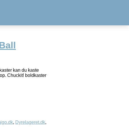
Ball
dkaster kan du kaste
op. Chuckit! boldkaster
igo.dk
,
Dyrelageret.dk
,