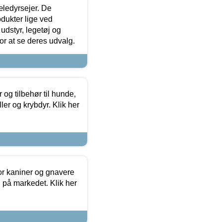
æledyrsejer. De
odukter lige ved
udstyr, legetøj og
 for at se deres udvalg.
og tilbehør til hunde,
ller og krybdyr. Klik her
or kaniner og gnavere
g på markedet. Klik her