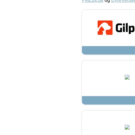
PetLux.dk
og
DyreVerde