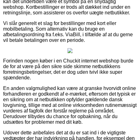
kan det undertiden være et symbol på en snydagtig
webshop. Kortbestillinger er trods alt dækket ind under en
retningslinje, som assisterer os overfor uægte netbutikker.
Vi slår generelt et slag for bestillinger med kort eller
mobilbetaling. Som alternativ kan du bruge en
afbetalingsordning fra f.eks. ViaBill, i tilfælde af at du gerne
vil betale betalingen over en periode.
Forinden nogen køber i en Chuckit internet webshop burde
de for at være på den sikre side skimme netbutikkens
forretningsbetingelser, det er dog uden tvivl ikke super
spændende.
En anden valgmulighed kan være at granske hvorvidt online
forhandleren er godkendt af e-mærket, eftersom det typisk er
en sikring om at netbutikken opfylder gældende dansk
lovgivning, tillige med at online virksomheden rutinemæssigt
vurderes af fagfolk der forstår reglerne på området.
Derudover tilbydes du chance for opbakning, når du
udsættes for problemer med dit køb.
Udover dette anbefales det at du er sat ind i de vigtigste
vedtægter der har indvirkning på handlen, for eksempel den