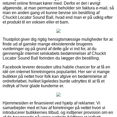
returret online firmaet kører med. Derfor er det i øvrigt
afgørende, at man permanent beholder sin faktura e-mail, så
man en anden gang vil kunne bevise sin bestilling af
Chuckit Locator Sound Ball, hvad end man er på udkig efter
et produkt til en voksen eller et barn.
Trustpilot giver dig rigtig hensigtsmæssige muligheder for at
finde ud af ganske mange eksisterende brugeres
vurderinger og på grund af dette går vi ind for, at du
gennemgår internet selskabets bedømmelser af Chuckit
Locator Sound Ball forinden du lægger din bestilling.
Facebook leverer desuden ultra habile chancer for at få en
idé om internet forretningens popularitet. Her ser vi mange
butikker på nettet hvor folk kan afgive en bedømmelse af
ordreforløbet, hvilket ligeledes burde udnyttes til at få et
indtryk af hvor glade kunderne er.
Hjemmesiden er finansieret ved hjælp af reklamer. Vi
samarbejder med et hav af forretninger på nettet hvori vi
introducerer butikkernes tilbud, og indtjener provision om en