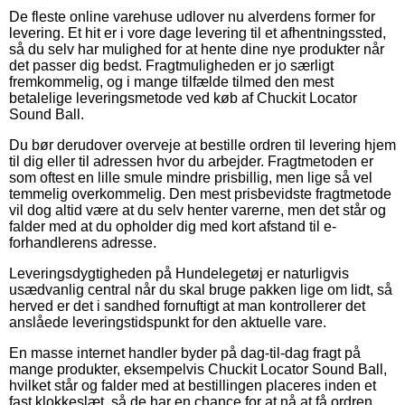
De fleste online varehuse udlover nu alverdens former for
levering. Et hit er i vore dage levering til et afhentningssted,
så du selv har mulighed for at hente dine nye produkter når
det passer dig bedst. Fragtmuligheden er jo særligt
fremkommelig, og i mange tilfælde tilmed den mest
betalelige leveringsmetode ved køb af Chuckit Locator
Sound Ball.
Du bør derudover overveje at bestille ordren til levering hjem
til dig eller til adressen hvor du arbejder. Fragtmetoden er
som oftest en lille smule mindre prisbillig, men lige så vel
temmelig overkommelig. Den mest prisbevidste fragtmetode
vil dog altid være at du selv henter varerne, men det står og
falder med at du opholder dig med kort afstand til e-
forhandlerens adresse.
Leveringsdygtigheden på Hundelegetøj er naturligvis
usædvanlig central når du skal bruge pakken lige om lidt, så
herved er det i sandhed fornuftigt at man kontrollerer det
anslåede leveringstidspunkt for den aktuelle vare.
En masse internet handler byder på dag-til-dag fragt på
mange produkter, eksempelvis Chuckit Locator Sound Ball,
hvilket står og falder med at bestillingen placeres inden et
fast klokkeslæt, så de har en chance for at nå at få ordren