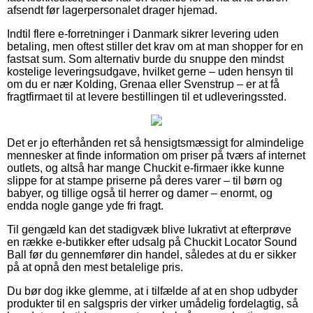
afsendt før lagerpersonalet drager hjemad.
Indtil flere e-forretninger i Danmark sikrer levering uden
betaling, men oftest stiller det krav om at man shopper for en
fastsat sum. Som alternativ burde du snuppe den mindst
kostelige leveringsudgave, hvilket gerne – uden hensyn til
om du er nær Kolding, Grenaa eller Svenstrup – er at få
fragtfirmaet til at levere bestillingen til et udleveringssted.
Det er jo efterhånden ret så hensigtsmæssigt for almindelige
mennesker at finde information om priser på tværs af internet
outlets, og altså har mange Chuckit e-firmaer ikke kunne
slippe for at stampe priserne på deres varer – til børn og
babyer, og tillige også til herrer og damer – enormt, og
endda nogle gange yde fri fragt.
Til gengæld kan det stadigvæk blive lukrativt at efterprøve
en række e-butikker efter udsalg på Chuckit Locator Sound
Ball før du gennemfører din handel, således at du er sikker
på at opnå den mest betalelige pris.
Du bør dog ikke glemme, at i tilfælde af at en shop udbyder
produkter til en salgspris der virker umådelig fordelagtig, så