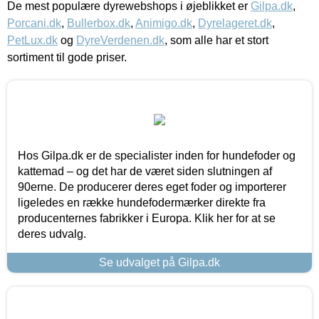
De mest populære dyrewebshops i øjeblikket er
Gilpa.dk
,
Porcani.dk
,
Bullerbox.dk
,
Animigo.dk
,
Dyrelageret.dk
,
PetLux.dk
og
DyreVerdenen.dk
, som alle har et stort
sortiment til gode priser.
Hos Gilpa.dk er de specialister inden for hundefoder og
kattemad – og det har de været siden slutningen af
90erne. De producerer deres eget foder og importerer
ligeledes en række hundefodermærker direkte fra
producenternes fabrikker i Europa. Klik her for at se
deres udvalg.
Se udvalget på Gilpa.dk