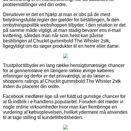
problemstillinger ved din ordre.
Derudover er det en hjælp at man er obs på de mest
betydningsfulde regler der gælder for bestillingen, fx den
ombytningspolitik webshoppen tilbyder. I den relation er det
på samme måde vigtigt, at man stadig bevarer ens e-mail
kvittering, således man når som helst kan påvise
bestillingen af Chuckit gummibold The Whisler 2stk,
ligegyldigt om du søger produkter til en herre eller dame.
Trustpilot tilbyder en lang række hensigtsmæssige chancer
for at gennemstøve en længere række øvrige køberes
erfaringer og derfor er det prisværdigt, at du læser e-
shoppens ratings af Chuckit gummibold The Whisler 2stk
inden du placerer din ordre.
Facebook medfører lige så vel fuldt ud gunstige chancer for
at få indblik i e-handlens popularitet. Foruden det møder vi
nogle online virksomheder hvor man kan frembringe en
vurdering af købsoplevelsen, hvilket ydermere må anvendes
til at tage stilling til kundetilfredsheden.