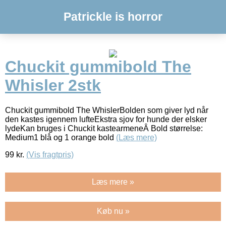
Patrickle is horror
Chuckit gummibold The
Whisler 2stk
Chuckit gummibold The WhislerBolden som giver lyd når
den kastes igennem lufteEkstra sjov for hunde der elsker
lydeKan bruges i Chuckit kastearmeneÂ Bold størrelse:
Medium1 blå og 1 orange bold
(Læs mere)
99
kr.
(Vis fragtpris)
Læs mere »
Køb nu »