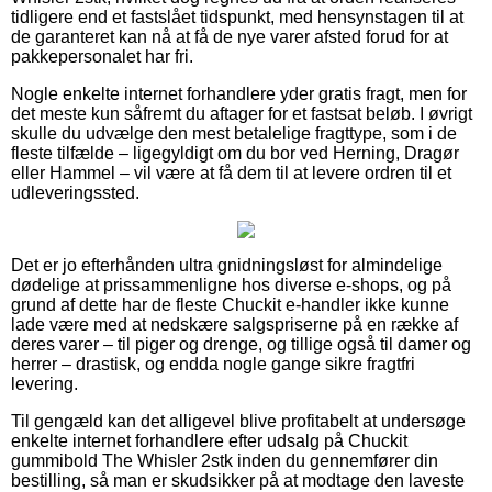
tidligere end et fastslået tidspunkt, med hensynstagen til at
de garanteret kan nå at få de nye varer afsted forud for at
pakkepersonalet har fri.
Nogle enkelte internet forhandlere yder gratis fragt, men for
det meste kun såfremt du aftager for et fastsat beløb. I øvrigt
skulle du udvælge den mest betalelige fragttype, som i de
fleste tilfælde – ligegyldigt om du bor ved Herning, Dragør
eller Hammel – vil være at få dem til at levere ordren til et
udleveringssted.
Det er jo efterhånden ultra gnidningsløst for almindelige
dødelige at prissammenligne hos diverse e-shops, og på
grund af dette har de fleste Chuckit e-handler ikke kunne
lade være med at nedskære salgspriserne på en række af
deres varer – til piger og drenge, og tillige også til damer og
herrer – drastisk, og endda nogle gange sikre fragtfri
levering.
Til gengæld kan det alligevel blive profitabelt at undersøge
enkelte internet forhandlere efter udsalg på Chuckit
gummibold The Whisler 2stk inden du gennemfører din
bestilling, så man er skudsikker på at modtage den laveste