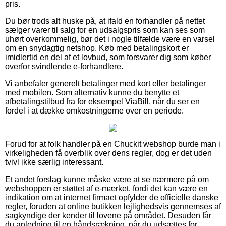
pris.
Du bør trods alt huske på, at ifald en forhandler på nettet
sælger varer til salg for en udsalgspris som kan ses som
uhørt overkommelig, bør det i nogle tilfælde være en varsel
om en snydagtig netshop. Køb med betalingskort er
imidlertid en del af et lovbud, som forsvarer dig som køber
overfor svindlende e-forhandlere.
Vi anbefaler generelt betalinger med kort eller betalinger
med mobilen. Som alternativ kunne du benytte et
afbetalingstilbud fra for eksempel ViaBill, når du ser en
fordel i at dække omkostningerne over en periode.
Forud for at folk handler på en Chuckit webshop burde man i
virkeligheden få overblik over dens regler, dog er det uden
tvivl ikke særlig interessant.
Et andet forslag kunne måske være at se nærmere på om
webshoppen er støttet af e-mærket, fordi det kan være en
indikation om at internet firmaet opfylder de officielle danske
regler, foruden at online butikken lejlighedsvis gennemses af
sagkyndige der kender til lovene på området. Desuden får
du anledning til en håndsrækning, når du udsættes for